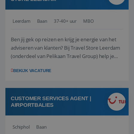
Leerdam
Baan
37-40+ uur
MBO
Ben jij gek op reizen en krijg je energie van het
adviseren van klanten? Bij Travel Store Leerdam
(onderdeel van Pelikaan Travel Group) help je
klanten met zorg en aandacht hun ideale reis te
BEKIJK VACATURE
vinden. Samen maken we van elke reis een
onvergetelijke ervaring. Of je nu al jaren ervaring
hebt in de reisbranche of j...
CUSTOMER SERVICES AGENT |
AIRPORTBALIES
Schiphol
Baan