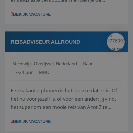
vraagbaak voor alles met betrekking tot vluchten
BEKIJK VACATURE
en tarieven waar je collega’s niet uitkomen.
Voorts ben je verantwoordelijk voor een stuk
kwaliteitsbewaking van alles wat met IATA te m...
REISADVISEUR ALLROUND
Steenwijk, Overijssel, Nederland
Baan
17-24 uur
MBO
Een vakantie plannen is het leukste dat er is. Of
het nu voor jezelf is, of voor een ander: jij vindt
het super om een mooie reis van A tot Z te
regelen. Door jouw kennis en ervaring leren onze
BEKIJK VACATURE
vakantiegangers de meest prachtige plekjes op
aarde kennen! 🏝️Wat ga je doen?Klantgericht