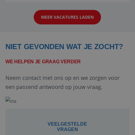
reiswereld gebeurt. Met je enthousiasme weet je
klanten te overtuigen om die droomreis te
MEER VACATURES LADEN
boeken! ...
NIET GEVONDEN WAT JE ZOCHT?
WE HELPEN JE GRAAG VERDER
Google Privacy Policy
Neem contact met ons op en we zorgen voor
een passend antwoord op jouw vraag.
li_gc
5 maanden 4
LinkedIn
weken
Corporation
.linkedin.com
VEELGESTELDE
VRAGEN