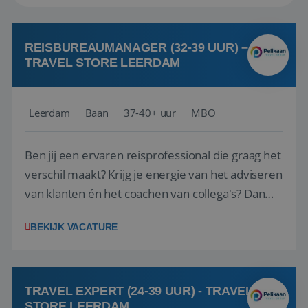
REISBUREAUMANAGER (32-39 UUR) –
TRAVEL STORE LEERDAM
Leerdam
Baan
37-40+ uur
MBO
Ben jij een ervaren reisprofessional die graag het
verschil maakt? Krijg je energie van het adviseren
van klanten én het coachen van collega's? Dan
zijn wij op zoek naar jou. Bij Travel Store Leerdam
BEKIJK VACATURE
(onderdeel van Pelikaan Travel Group) zoeken
we een Reisbureaumanager die samen met het
team het reisbureau verder...
TRAVEL EXPERT (24-39 UUR) - TRAVEL
STORE LEERDAM