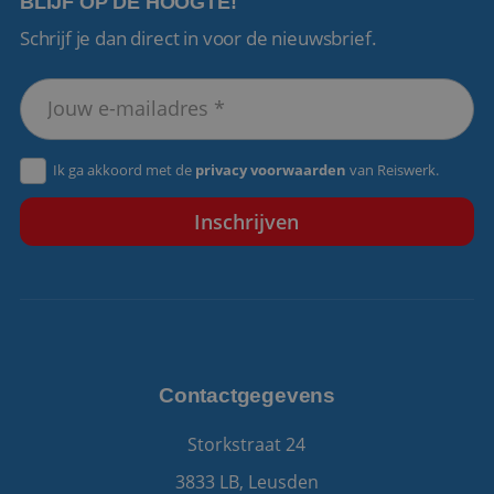
BLIJF OP DE HOOGTE!
Schrijf je dan direct in voor de nieuwsbrief.
VISITOR_PRIVACY_METADATA
5 maanden 4
YouTube
weken
.youtube.com
Ik ga akkoord met de
privacy voorwaarden
van Reiswerk.
Contactgegevens
Storkstraat 24
3833 LB, Leusden