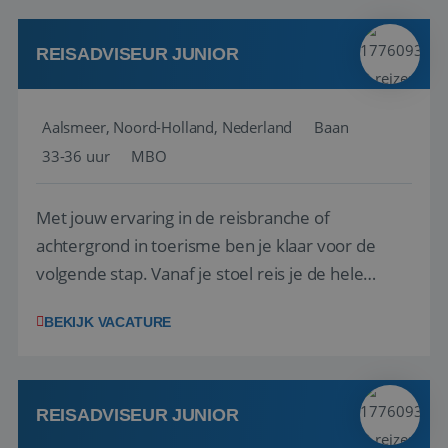
werken: of het nu gaat om vragen ...
REISADVISEUR JUNIOR
Aalsmeer, Noord-Holland, Nederland
Baan
33-36 uur
MBO
Met jouw ervaring in de reisbranche of
achtergrond in toerisme ben je klaar voor de
volgende stap. Vanaf je stoel reis je de hele
wereld over en speel je moeiteloos in op de
BEKIJK VACATURE
wensen van je team, je klant en wat er in de
reiswereld gebeurt. Met je enthousiasme weet je
klanten te overtuigen om die droomreis te
boeken! ...
REISADVISEUR JUNIOR