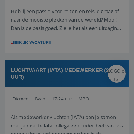
Heb jij een passie voor reizen en reis je graag af
naar de mooiste plekken van de wereld? Mooi!
Dan is de basis goed. Zie je het als een uitdaging
om anderen te inspireren en ondersteunen met
BEKIJK VACATURE
het samenstellen en boeken van de perfecte
vakantie en is verkopen je tweede natuur? Al
deze onderdelen zijn nu samen gevoegd...
LUCHTVAART (IATA) MEDEWERKER (24-32
UUR)
Diemen
Baan
17-24 uur
MBO
Als medewerker vluchten (IATA) ben je samen
met je directe Iata collega een onderdeel van ons
enthousiaste verkoopteam en ben je de