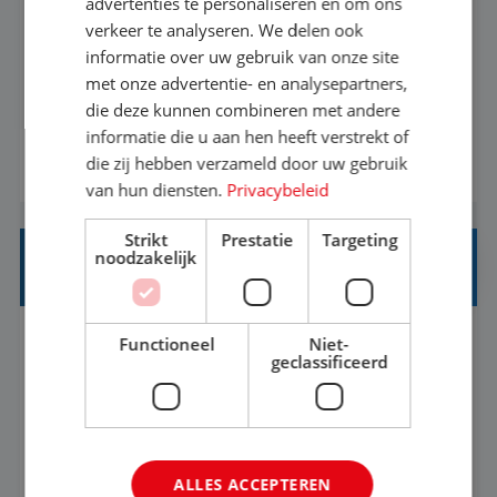
advertenties te personaliseren en om ons
verkeer te analyseren. We delen ook
Met jouw ervaring in de reisbranche of
informatie over uw gebruik van onze site
achtergrond in toerisme ben je klaar voor de
met onze advertentie- en analysepartners,
volgende stap. Vanaf je stoel reis je de hele
die deze kunnen combineren met andere
informatie die u aan hen heeft verstrekt of
wereld over en speel je moeiteloos in op de
die zij hebben verzameld door uw gebruik
BEKIJK VACATURE
wensen van je team, je klant en wat er in de
van hun diensten.
Privacybeleid
reiswereld gebeurt. Met je enthousiasme weet je
klanten te overtuigen om die droomreis te
Strikt
Prestatie
Targeting
noodzakelijk
boeken! ...
REISADVISEUR ALLROUND
Functioneel
Niet-
Aalsmeer, Noord-Holland, Nederland
Baan
geclassificeerd
33-36 uur
MBO
Een vakantie plannen is het leukste dat er is. Of
het nu voor jezelf is, of voor een ander: jij vindt
ALLES ACCEPTEREN