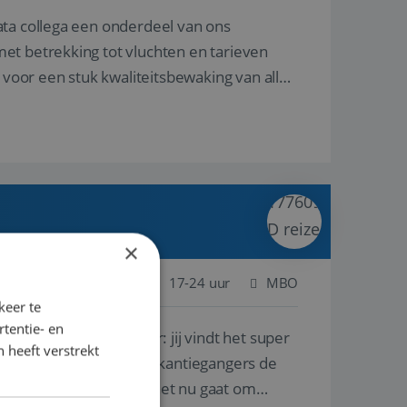
ata collega een onderdeel van ons
et betrekking tot vluchten en tarieven
 voor een stuk kwaliteitsbewaking van alles
×
 Nederland
Baan
17-24 uur
MBO
keer te
tentie- en
lf is, of voor een ander: jij vindt het super
 heeft verstrekt
n ervaring leren onze vakantiegangers de
lantgericht werken: of het nu gaat om