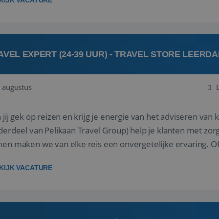
KIJK VACATURE
AVEL EXPERT (24-39 UUR) - TRAVEL STORE LEERD
 augustus
ij gek op reizen en krijg je energie van het adviseren van klanten? Bij Travel St
derdeel van Pelikaan Travel Group) help je klanten met zorg
 maken we van elke reis een onvergetelijke ervaring. Of je nu al jaren ervaring hebt in de
branche of j...
KIJK VACATURE