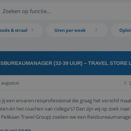
code & straal
Uren per week
Ople
ISBUREAUMANAGER (32-39 UUR) – TRAVEL STORE
 augustus
 jij een ervaren reisprofessional die graag het verschil maa
en én het coachen van collega's? Dan zijn wij op zoek naar jou. Bij Travel Store Leerdam (on
 Pelikaan Travel Group) zoeken we een Reisbureaumanage
der...