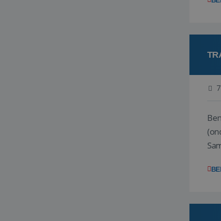
BE
TR
7
Ben j
(on
Samen
reis
BE