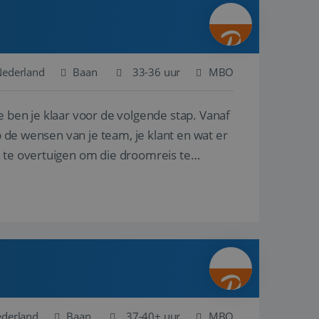
ina's.
gasten op te slaan
et-essentiële
akelijke cookie
Nederland
Baan
33-36 uur
MBO
uitgevoerd met het
rscheid te maken
e ben je klaar voor de volgende stap. Vanaf
g voor de website,
en over het
p de wensen van je team, je klant en wat er
n te overtuigen om die droomreis te
Cookie-Script.com-
 bezoekers te
okie-Script.com is
toestemming van de
interactie met de
vens over de
trekking tot
lingen, zodat hun
 toekomstige
Omschrijving
ederland
Baan
37-40+ uur
MBO