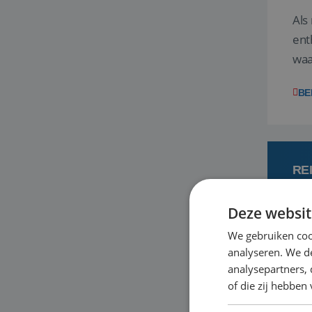
Als
ent
waa
wat
BE
RE
Deze websit
7
We gebruiken coo
analyseren. We de
Een
analysepartners,
om 
of die zij hebbe
mee