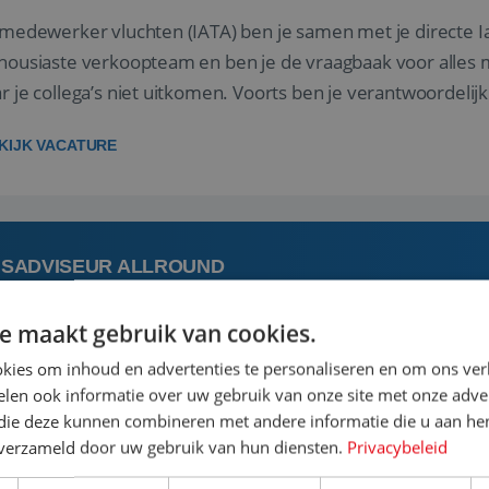
 medewerker vluchten (IATA) ben je samen met je directe I
housiaste verkoopteam en ben je de vraagbaak voor alles m
r je collega’s niet uitkomen. Voorts ben je verantwoordelijk
 met IATA te m...
KIJK VACATURE
ISADVISEUR ALLROUND
e maakt gebruik van cookies.
 augustus
Steenwijk, Overijssel,
kies om inhoud en advertenties te personaliseren en om ons ver
len ook informatie over uw gebruik van onze site met onze adver
 vakantie plannen is het leukste dat er is. Of het nu voor jeze
 die deze kunnen combineren met andere informatie die u aan hen
een mooie reis van A tot Z te regelen. Door jouw kennis e
n verzameld door uw gebruik van hun diensten.
Privacybeleid
st prachtige plekjes op aarde kennen! 🏝️Wat ga je doen?K