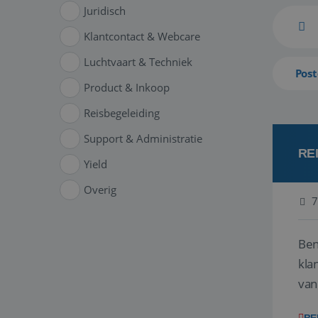
Juridisch
Klantcontact & Webcare
Luchtvaart & Techniek
Post
Product & Inkoop
Reisbegeleiding
Support & Administratie
RE
Yield
Overig
7
Ben
klant
van
ver