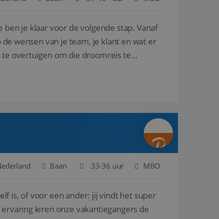
e ben je klaar voor de volgende stap. Vanaf
en betrokkenheid op
tefunctionaliteit te
n voert informatie
p de wensen van je team, je klant en wat er
ikt en over
eft gezien voordat
n te overtuigen om die droomreis te
alytics - wat een
analyseservice van
ers te
r toe te wijzen als
be-video's die in
n site en wordt
e websitebezoeker
 te berekenen voor
face gebruikt.
we gebruiken om het
nalytics software.
e meten.
e gebruiker op te
 tot één
osoft als een
 door ingesloten
e sessiestatus te
 dat het
soft-domeinen,
Nederland
Baan
33-36 uur
MBO
orgt voor de goede
lf is, of voor een ander: jij vindt het super
het delen van de
n ervaring leren onze vakantiegangers de