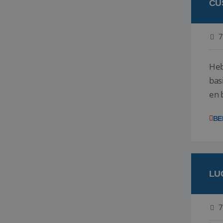
CU
7
Heb
bas
en 
gev
BE
LU
7