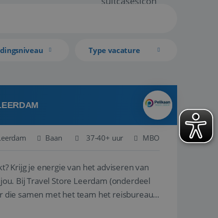
idingsniveau
Type vacature
 LEERDAM
Leerdam
Baan
37-40+ uur
MBO
kt? Krijg je energie van het adviseren van
derdeel
r die samen met het team het reisbureau