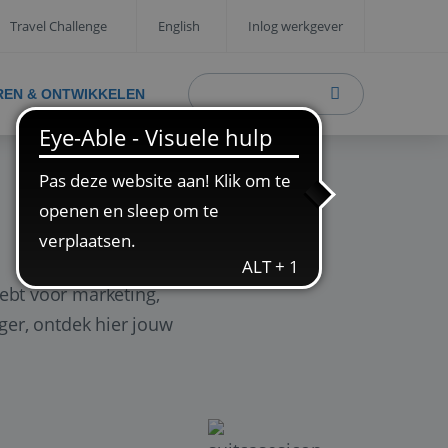
Travel Challenge
English
Inlog werkgever
REN & ONTWIKKELEN
ebt voor marketing,
ager, ontdek hier jouw