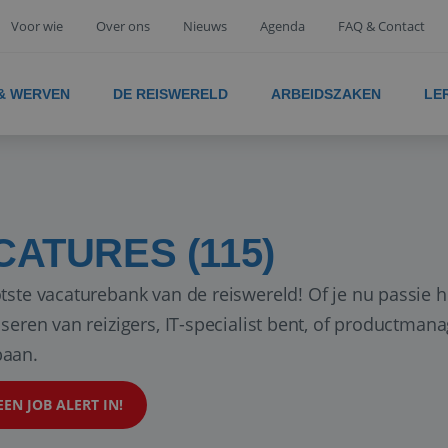
Voor wie
Over ons
Nieuws
Agenda
FAQ & Contact
 & WERVEN
DE REISWERELD
ARBEIDSZAKEN
LE
CATURES (115)
tste vacaturebank van de reiswereld! Of je nu passie h
iseren van reizigers, IT-specialist bent, of productman
aan.
EEN JOB ALERT IN!