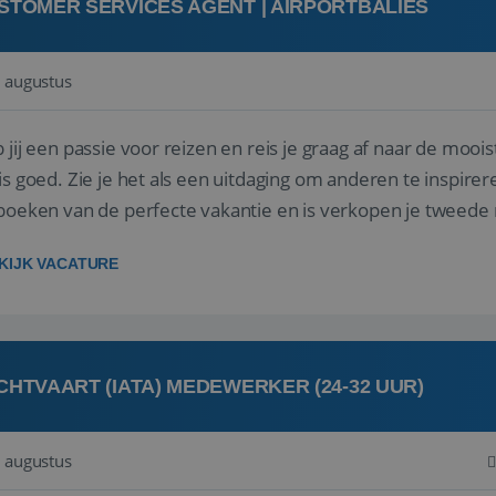
STOMER SERVICES AGENT | AIRPORTBALIES
 augustus
 jij een passie voor reizen en reis je graag af naar de mooi
is goed. Zie je het als een uitdaging om anderen te inspi
boeken van de perfecte vakantie en is verkopen je tweede 
oegd...
KIJK VACATURE
CHTVAART (IATA) MEDEWERKER (24-32 UUR)
 augustus