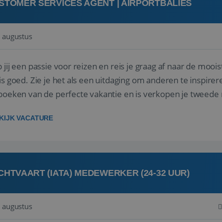
STOMER SERVICES AGENT | AIRPORTBALIES
 augustus
 jij een passie voor reizen en reis je graag af naar de mooi
is goed. Zie je het als een uitdaging om anderen te inspi
boeken van de perfecte vakantie en is verkopen je tweede 
oegd...
KIJK VACATURE
CHTVAART (IATA) MEDEWERKER (24-32 UUR)
 augustus