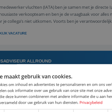
 medewerker vluchten (IATA) ben je samen met je directe I
housiaste verkoopteam en ben je de vraagbaak voor alles m
r je collega’s niet uitkomen. Voorts ben je verantwoordelijk
 met IATA te m...
KIJK VACATURE
ISADVISEUR ALLROUND
e maakt gebruik van cookies.
 augustus
Steenwijk, Overijssel,
kies om inhoud en advertenties te personaliseren en om ons ver
len ook informatie over uw gebruik van onze site met onze adver
 vakantie plannen is het leukste dat er is. Of het nu voor jeze
 die deze kunnen combineren met andere informatie die u aan hen
een mooie reis van A tot Z te regelen. Door jouw kennis e
n verzameld door uw gebruik van hun diensten.
Privacybeleid
st prachtige plekjes op aarde kennen! 🏝️Wat ga je doen?K