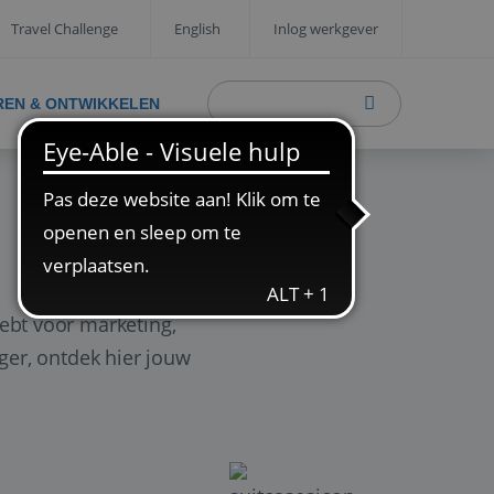
Travel Challenge
English
Inlog werkgever
REN & ONTWIKKELEN
ebt voor marketing,
ager, ontdek hier jouw