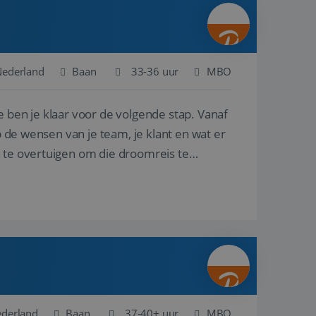
ina's.
gasten op te slaan
et-essentiële
akelijke cookie
Nederland
Baan
33-36 uur
MBO
uitgevoerd met het
rscheid te maken
e ben je klaar voor de volgende stap. Vanaf
g voor de website,
en over het
p de wensen van je team, je klant en wat er
n te overtuigen om die droomreis te
Cookie-Script.com-
 bezoekers te
okie-Script.com is
toestemming van de
interactie met de
vens over de
trekking tot
lingen, zodat hun
 toekomstige
Omschrijving
ederland
Baan
37-40+ uur
MBO