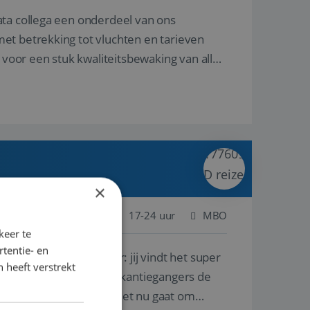
ata collega een onderdeel van ons
et betrekking tot vluchten en tarieven
 voor een stuk kwaliteitsbewaking van alles
×
 Nederland
Baan
17-24 uur
MBO
keer te
tentie- en
lf is, of voor een ander: jij vindt het super
 heeft verstrekt
n ervaring leren onze vakantiegangers de
lantgericht werken: of het nu gaat om