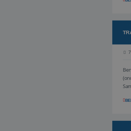
BE
TR
7
Ben j
(on
Samen
reis
BE