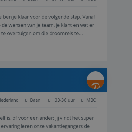
e ben je klaar voor de volgende stap. Vanaf
en betrokkenheid op
tefunctionaliteit te
n voert informatie
p de wensen van je team, je klant en wat er
ikt en over
eft gezien voordat
n te overtuigen om die droomreis te
alytics - wat een
analyseservice van
ers te
r toe te wijzen als
be-video's die in
n site en wordt
e websitebezoeker
 te berekenen voor
face gebruikt.
we gebruiken om het
nalytics software.
e meten.
e gebruiker op te
 tot één
osoft als een
 door ingesloten
e sessiestatus te
 dat het
soft-domeinen,
Nederland
Baan
33-36 uur
MBO
orgt voor de goede
lf is, of voor een ander: jij vindt het super
het delen van de
n ervaring leren onze vakantiegangers de