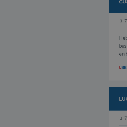
CU
7
Heb
bas
en 
gev
BE
LU
7