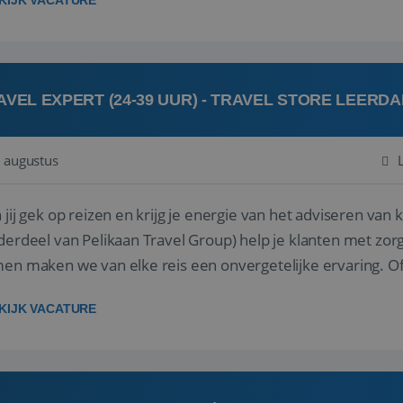
KIJK VACATURE
AVEL EXPERT (24-39 UUR) - TRAVEL STORE LEERD
 augustus
ij gek op reizen en krijg je energie van het adviseren van klanten? Bij Travel St
derdeel van Pelikaan Travel Group) help je klanten met zorg
 maken we van elke reis een onvergetelijke ervaring. Of je nu al jaren ervaring hebt in de
branche of j...
KIJK VACATURE