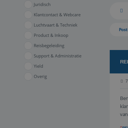
Juridisch
Klantcontact & Webcare
Luchtvaart & Techniek
Post
Product & Inkoop
Reisbegeleiding
Support & Administratie
RE
Yield
Overig
7
Ben
klant
van
ver