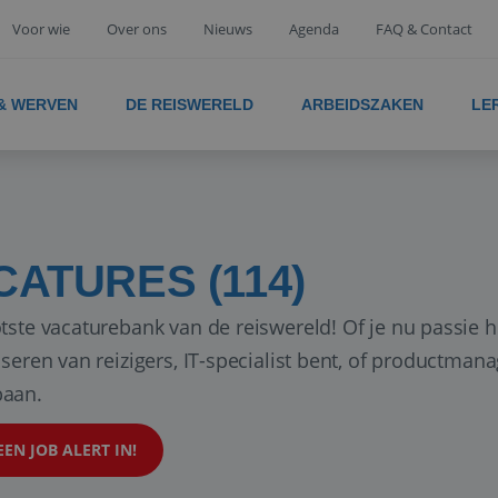
Voor wie
Over ons
Nieuws
Agenda
FAQ & Contact
 & WERVEN
DE REISWERELD
ARBEIDSZAKEN
LE
CATURES (114)
tste vacaturebank van de reiswereld! Of je nu passie h
iseren van reizigers, IT-specialist bent, of productman
aan.
EEN JOB ALERT IN!