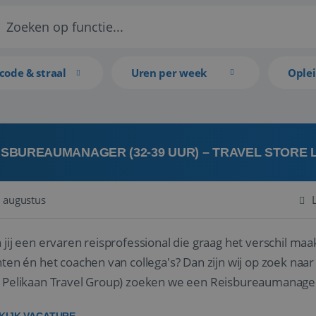
code & straal
Uren per week
Ople
ISBUREAUMANAGER (32-39 UUR) – TRAVEL STORE
 augustus
 jij een ervaren reisprofessional die graag het verschil maa
en én het coachen van collega's? Dan zijn wij op zoek naar jou. Bij Travel Store Leerdam (on
 Pelikaan Travel Group) zoeken we een Reisbureaumanage
der...