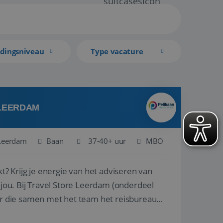
idingsniveau
Type vacature
 LEERDAM
Leerdam
Baan
37-40+ uur
MBO
kt? Krijg je energie van het adviseren van
derdeel
r die samen met het team het reisbureau