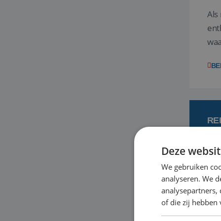
Als
ent
waa
wat
BE
RE
Deze websit
7
We gebruiken coo
analyseren. We de
Een
analysepartners,
om 
of die zij hebbe
mee