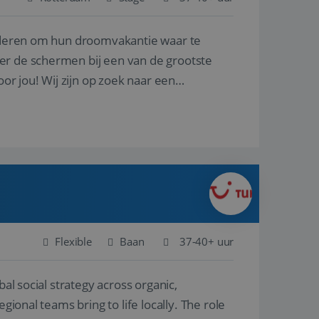
nderen om hun droomvakantie waar te
en betrokkenheid op
tefunctionaliteit te
n voert informatie
er de schermen bij een van de grootste
ikt en over
eft gezien voordat
oor jou! Wij zijn op zoek naar een
alytics - wat een
analyseservice van
ers te
r toe te wijzen als
be-video's die in
n site en wordt
e websitebezoeker
 te berekenen voor
face gebruikt.
we gebruiken om het
nalytics software.
e meten.
e gebruiker op te
 tot één
osoft als een
 door ingesloten
e sessiestatus te
 dat het
soft-domeinen,
Flexible
Baan
37-40+ uur
orgt voor de goede
al social strategy across organic,
het delen van de
gional teams bring to life locally. The role