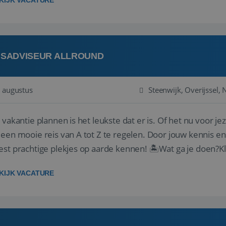
KIJK VACATURE
ISADVISEUR ALLROUND
 augustus
Steenwijk, Overijssel,
 vakantie plannen is het leukste dat er is. Of het nu voor jeze
een mooie reis van A tot Z te regelen. Door jouw kennis e
st prachtige plekjes op aarde kennen! 🏝️Wat ga je doen?K
gen ...
KIJK VACATURE