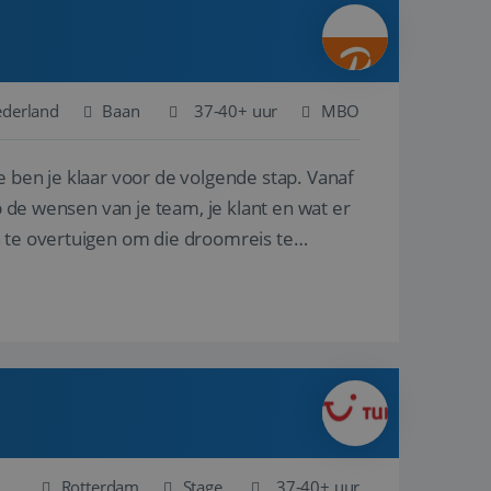
ina's.
gasten op te slaan
et-essentiële
akelijke cookie
ederland
Baan
37-40+ uur
MBO
uitgevoerd met het
rscheid te maken
e ben je klaar voor de volgende stap. Vanaf
g voor de website,
en over het
p de wensen van je team, je klant en wat er
n te overtuigen om die droomreis te
Cookie-Script.com-
 bezoekers te
okie-Script.com is
toestemming van de
interactie met de
vens over de
trekking tot
lingen, zodat hun
 toekomstige
Omschrijving
Rotterdam
Stage
37-40+ uur