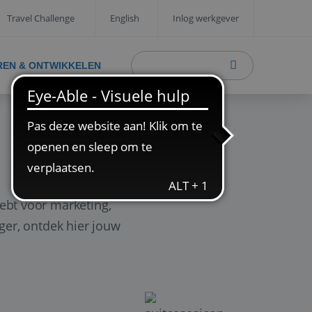
Travel Challenge
English
Inlog werkgever
REN & ONTWIKKELEN
ebt voor marketing,
ager, ontdek hier jouw