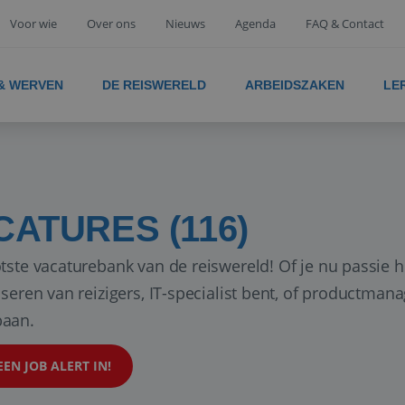
Voor wie
Over ons
Nieuws
Agenda
FAQ & Contact
 & WERVEN
DE REISWERELD
ARBEIDSZAKEN
LE
CATURES (116)
tste vacaturebank van de reiswereld! Of je nu passie h
iseren van reizigers, IT-specialist bent, of productman
aan.
EEN JOB ALERT IN!