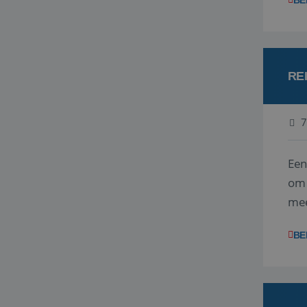
BE
RE
7
Een
om 
mee
vra
BE