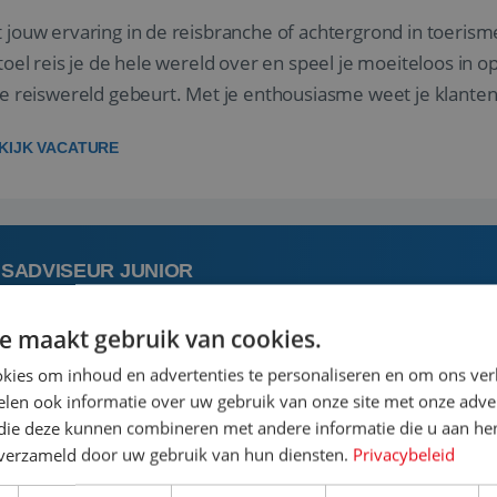
 jouw ervaring in de reisbranche of achtergrond in toerism
stoel reis je de hele wereld over en speel je moeiteloos in o
de reiswereld gebeurt. Met je enthousiasme weet je klante
ken! ...
KIJK VACATURE
ISADVISEUR JUNIOR
e maakt gebruik van cookies.
 augustus
Bunschoten-Spakenburg, Utrecht, N
kies om inhoud en advertenties te personaliseren en om ons ver
len ook informatie over uw gebruik van onze site met onze adver
 jouw ervaring in de reisbranche of achtergrond in toerism
 die deze kunnen combineren met andere informatie die u aan hen
stoel reis je de hele wereld over en speel je moeiteloos in o
n verzameld door uw gebruik van hun diensten.
Privacybeleid
de reiswereld gebeurt. Met je enthousiasme weet je klante