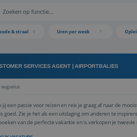
code & straal
Uren per week
Ople
STOMER SERVICES AGENT | AIRPORTBALIES
 augustus
 jij een passie voor reizen en reis je graag af naar de mooi
is goed. Zie je het als een uitdaging om anderen te inspi
boeken van de perfecte vakantie en is verkopen je tweede 
oegd...