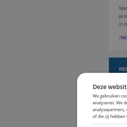
Met
je 
in 
boe
BE
RE
Deze websit
6
We gebruiken coo
analyseren. We de
Met
analysepartners,
je 
of die zij hebbe
in 