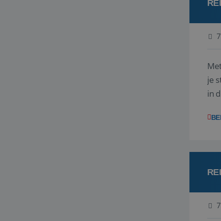
RE
7
Met
je 
in 
boe
BE
RE
7