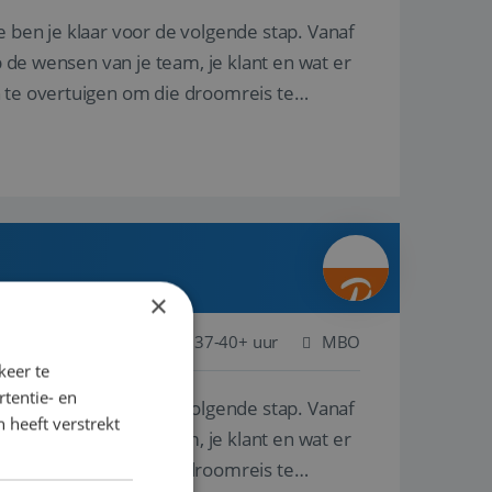
e ben je klaar voor de volgende stap. Vanaf
p de wensen van je team, je klant en wat er
n te overtuigen om die droomreis te
×
ederland
Baan
37-40+ uur
MBO
keer te
tentie- en
e ben je klaar voor de volgende stap. Vanaf
 heeft verstrekt
p de wensen van je team, je klant en wat er
n te overtuigen om die droomreis te