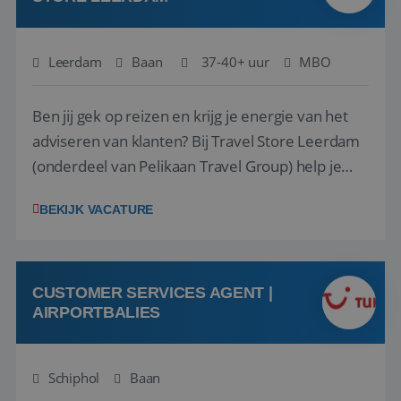
Leerdam
Baan
37-40+ uur
MBO
Ben jij gek op reizen en krijg je energie van het
adviseren van klanten? Bij Travel Store Leerdam
(onderdeel van Pelikaan Travel Group) help je
klanten met zorg en aandacht hun ideale reis te
BEKIJK VACATURE
vinden. Samen maken we van elke reis een
onvergetelijke ervaring. Of je nu al jaren ervaring
hebt in de reisbranche of j...
CUSTOMER SERVICES AGENT |
AIRPORTBALIES
Schiphol
Baan