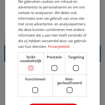
We gebruiken cookies om inhoud en
Met jouw ervaring in de reisbranche of
advertenties te personaliseren en om ons
verkeer te analyseren. We delen ook
achtergrond in toerisme ben je klaar voor de
informatie over uw gebruik van onze site
volgende stap. Vanaf je stoel reis je de hele
met onze advertentie- en analysepartners,
wereld over en speel je moeiteloos in op de
die deze kunnen combineren met andere
BEKIJK VACATURE
wensen van je team, je klant en wat er in de
informatie die u aan hen heeft verstrekt of
reiswereld gebeurt. Met je enthousiasme weet je
die zij hebben verzameld door uw gebruik
klanten te overtuigen om die droomreis te
van hun diensten.
Privacybeleid
boeken! ...
REISADVISEUR ALLROUND
Strikt
Prestatie
Targeting
noodzakelijk
Aalsmeer, Noord-Holland, Nederland
Baan
33-36 uur
MBO
Functioneel
Niet-
geclassificeerd
Een vakantie plannen is het leukste dat er is. Of
het nu voor jezelf is, of voor een ander: jij vindt
het super om een mooie reis van A tot Z te