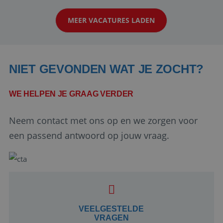
klanten te overtuigen om die droomreis te
MEER VACATURES LADEN
boeken! ...
NIET GEVONDEN WAT JE ZOCHT?
WE HELPEN JE GRAAG VERDER
Neem contact met ons op en we zorgen voor
Google Privacy Policy
een passend antwoord op jouw vraag.
li_gc
5 maanden 4
LinkedIn
weken
Corporation
.linkedin.com
VEELGESTELDE
VRAGEN