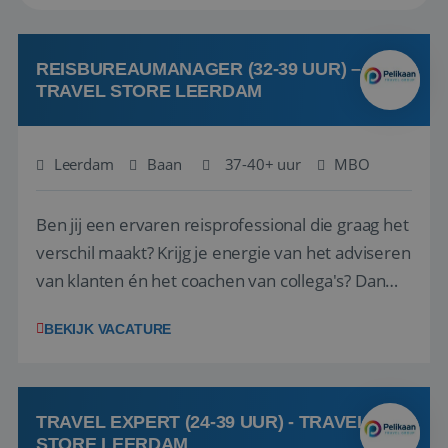
REISBUREAUMANAGER (32-39 UUR) –
TRAVEL STORE LEERDAM
Leerdam
Baan
37-40+ uur
MBO
Ben jij een ervaren reisprofessional die graag het
verschil maakt? Krijg je energie van het adviseren
van klanten én het coachen van collega's? Dan
zijn wij op zoek naar jou. Bij Travel Store Leerdam
BEKIJK VACATURE
(onderdeel van Pelikaan Travel Group) zoeken
we een Reisbureaumanager die samen met het
team het reisbureau verder...
TRAVEL EXPERT (24-39 UUR) - TRAVEL
STORE LEERDAM