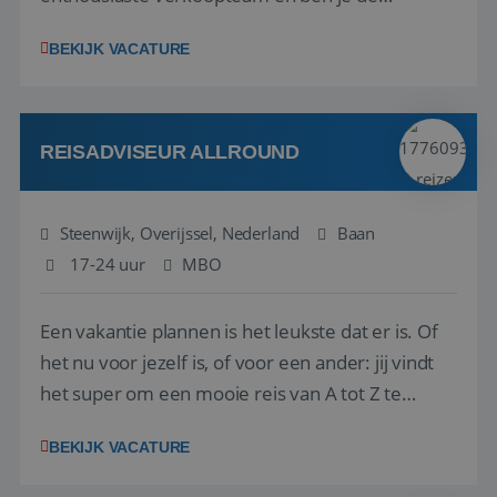
vraagbaak voor alles met betrekking tot vluchten
BEKIJK VACATURE
en tarieven waar je collega’s niet uitkomen.
Voorts ben je verantwoordelijk voor een stuk
kwaliteitsbewaking van alles wat met IATA te m...
REISADVISEUR ALLROUND
Steenwijk, Overijssel, Nederland
Baan
17-24 uur
MBO
Een vakantie plannen is het leukste dat er is. Of
het nu voor jezelf is, of voor een ander: jij vindt
het super om een mooie reis van A tot Z te
regelen. Door jouw kennis en ervaring leren onze
BEKIJK VACATURE
vakantiegangers de meest prachtige plekjes op
aarde kennen! 🏝️Wat ga je doen?Klantgericht