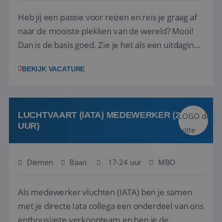
Heb jij een passie voor reizen en reis je graag af
naar de mooiste plekken van de wereld? Mooi!
Dan is de basis goed. Zie je het als een uitdaging
om anderen te inspireren en ondersteunen met
BEKIJK VACATURE
het samenstellen en boeken van de perfecte
vakantie en is verkopen je tweede natuur? Al
deze onderdelen zijn nu samen gevoegd...
LUCHTVAART (IATA) MEDEWERKER (24-32
UUR)
Diemen
Baan
17-24 uur
MBO
Als medewerker vluchten (IATA) ben je samen
met je directe Iata collega een onderdeel van ons
enthousiaste verkoopteam en ben je de