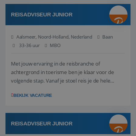
werken: of het nu gaat om vragen ...
REISADVISEUR JUNIOR
Aalsmeer, Noord-Holland, Nederland
Baan
33-36 uur
MBO
Met jouw ervaring in de reisbranche of
achtergrond in toerisme ben je klaar voor de
volgende stap. Vanaf je stoel reis je de hele
wereld over en speel je moeiteloos in op de
BEKIJK VACATURE
wensen van je team, je klant en wat er in de
reiswereld gebeurt. Met je enthousiasme weet je
klanten te overtuigen om die droomreis te
boeken! ...
REISADVISEUR JUNIOR