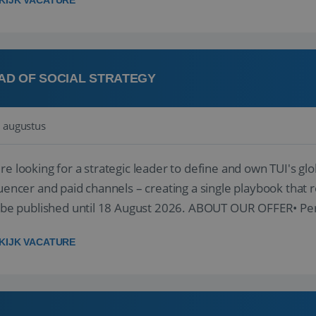
KIJK VACATURE
AD OF SOCIAL STRATEGY
 augustus
re looking for a strategic leader to define and own TUI's glob
luencer and paid channels – creating a single playbook that re
l be published until 18 August 2026. ABOUT OUR OFFER• Per
re...
KIJK VACATURE