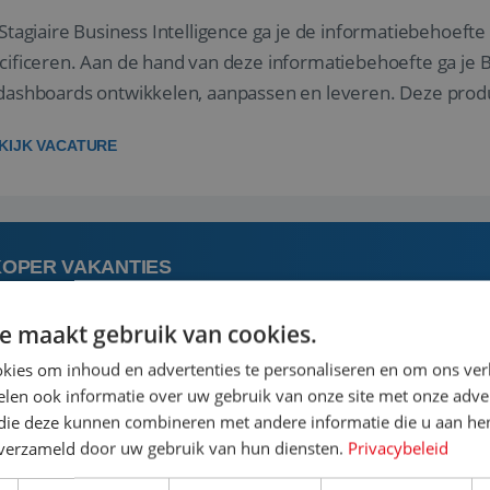
 Stagiaire Business Intelligence ga je de informatiebehoefte
cificeren. Aan de hand van deze informatiebehoefte ga je 
dashboards ontwikkelen, aanpassen en leveren. Deze produ
 ons datawa...
KIJK VACATURE
KOPER VAKANTIES
e maakt gebruik van cookies.
 augustus
kies om inhoud en advertenties te personaliseren en om ons ver
len ook informatie over uw gebruik van onze site met onze adver
 vindt de mooiste plekjes ter wereld en geeft eenoudergezi
 die deze kunnen combineren met andere informatie die u aan hen
anties van hun leven, hoe gaaf is dat? Ben jij de commerciële
n verzameld door uw gebruik van hun diensten.
Privacybeleid
 onderhandeling als op verkenning bij een nieuwe accommod