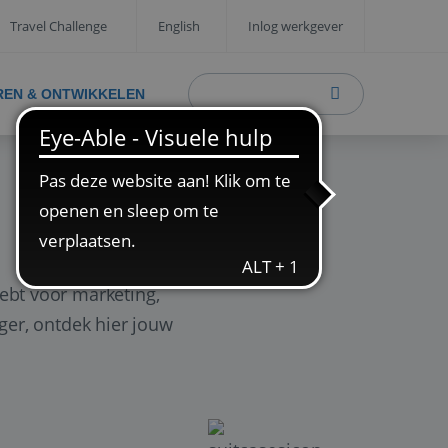
Travel Challenge
English
Inlog werkgever
REN & ONTWIKKELEN
ebt voor marketing,
ager, ontdek hier jouw