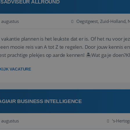
ISADVISEUR ALLROUND
 augustus
Oegstgeest, Zuid-Holland, 
 vakantie plannen is het leukste dat er is. Of het nu voor jeze
een mooie reis van A tot Z te regelen. Door jouw kennis e
st prachtige plekjes op aarde kennen! 🏝️Wat ga je doen?K
gen ...
KIJK VACATURE
AGIAIR BUSINESS INTELLIGENCE
 augustus
's-Herto