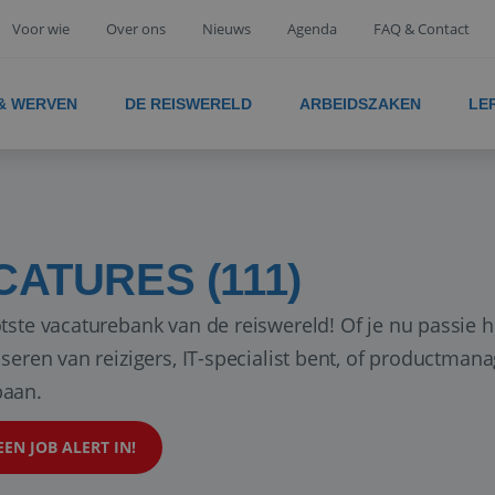
Voor wie
Over ons
Nieuws
Agenda
FAQ & Contact
 & WERVEN
DE REISWERELD
ARBEIDSZAKEN
LE
CATURES (111)
tste vacaturebank van de reiswereld! Of je nu passie h
iseren van reizigers, IT-specialist bent, of productman
aan.
EEN JOB ALERT IN!