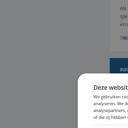
Als
spe
en 
uit
BE
IN
Deze websit
1
We gebruiken coo
analyseren. We de
Jij
analysepartners,
vak
of die zij hebbe
een