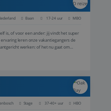
Nederland
Baan
17-24 uur
MBO
lf is, of voor een ander: jij vindt het super
n ervaring leren onze vakantiegangers de
lantgericht werken: of het nu gaat om
genbosch
Stage
37-40+ uur
HBO