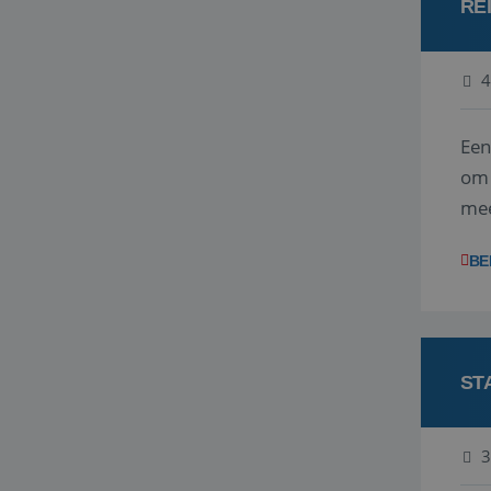
RE
4
Een
om 
mee
vra
BE
ST
3