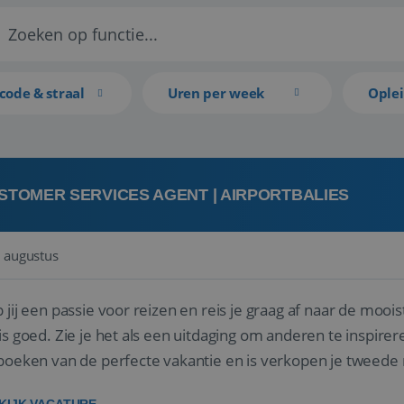
code & straal
Uren per week
Ople
STOMER SERVICES AGENT | AIRPORTBALIES
 augustus
 jij een passie voor reizen en reis je graag af naar de mooi
is goed. Zie je het als een uitdaging om anderen te inspi
boeken van de perfecte vakantie en is verkopen je tweede 
oegd...