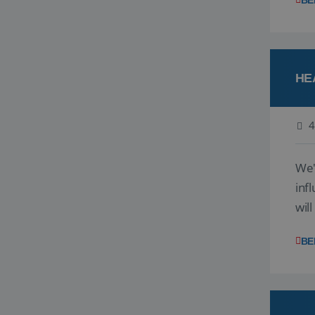
BE
HE
4
We'
inf
wil
disc
BE