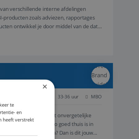
 van verschillende interne afdelingen
BI-producten zoals adviezen, rapportages
cten ontwikkel je door middel van de data
×
Nijmegen
Baan
33-36 uur
MBO
keer te
tentie- en
nnen én singles de meest onvergetelijke
 heeft verstrekt
 professional die net zo goed thuis is in
atie ergens in Europa? Dan is dit jouw