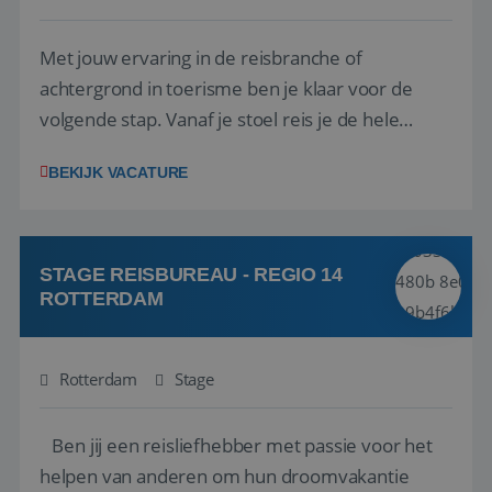
Met jouw ervaring in de reisbranche of
achtergrond in toerisme ben je klaar voor de
volgende stap. Vanaf je stoel reis je de hele
wereld over en speel je moeiteloos in op de
BEKIJK VACATURE
wensen van je team, je klant en wat er in de
reiswereld gebeurt. Met je enthousiasme weet je
klanten te overtuigen om die droomreis te
boeken! ...
STAGE REISBUREAU - REGIO 14
ROTTERDAM
Rotterdam
Stage
Ben jij een reisliefhebber met passie voor het
helpen van anderen om hun droomvakantie