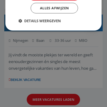
BEKIJK VACATURE
net zo goed thuis is in een onderhandeling als op
ALLES AFWIJZEN
verkenning bij een nieuwe accommodatie ergens
in Europa? Dan is dit jouw kans. A...
DETAILS WEERGEVEN
INKOPER VAKANTIES
Nijmegen
Baan
33-36 uur
MBO
Strikt noodzakelijk
Prestatie
Targeting
Functioneel
Niet-geclassificeerd
Jij vindt de mooiste plekjes ter wereld en geeft
Strikt noodzakelijke cookies maken de
kernfunctionaliteiten van de website mogelijk, zoals
eenoudergezinnen én singles de meest
gebruikersaanmelding en accountbeheer. De
onvergetelijke vakanties van hun leven, hoe gaaf
website kan niet goed worden gebruikt zonder de
strikt noodzakelijke cookies.
is dat? Ben jij de commerciële professional die
Aanbieder
/
BEKIJK VACATURE
Naam
Vervaldatum
net zo goed thuis is in een onderhandeling als op
Domein
verkenning bij een nieuwe accommodatie ergens
PHPSESSID
Sessie
PHP.net
www.reiswerk.nl
in Europa? Dan is dit jouw kans. A...
MEER VACATURES LADEN