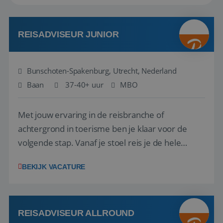
REISADVISEUR JUNIOR
Bunschoten-Spakenburg, Utrecht, Nederland
Baan
37-40+ uur
MBO
Met jouw ervaring in de reisbranche of
achtergrond in toerisme ben je klaar voor de
volgende stap. Vanaf je stoel reis je de hele
wereld over en speel je moeiteloos in op de
BEKIJK VACATURE
wensen van je team, je klant en wat er in de
reiswereld gebeurt. Met je enthousiasme weet je
klanten te overtuigen om die droomreis te
boeken! ...
REISADVISEUR ALLROUND