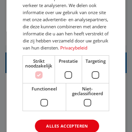
Als Stagiaire Business Intelligence ga je de
verkeer te analyseren. We delen ook
informatiebehoefte van verschillende interne
informatie over uw gebruik van onze site
met onze advertentie- en analysepartners,
afdelingen specificeren. Aan de hand van deze
die deze kunnen combineren met andere
informatiebehoefte ga je BI-producten zoals
informatie die u aan hen heeft verstrekt of
BEKIJK VACATURE
adviezen, rapportages en dashboards
die zij hebben verzameld door uw gebruik
ontwikkelen, aanpassen en leveren. Deze
van hun diensten.
Privacybeleid
producten ontwikkel je door middel van de data
Strikt
Prestatie
Targeting
uit ons datawa...
INKOPER VAKANTIES
noodzakelijk
Nijmegen
Baan
33-36 uur
MBO
Functioneel
Niet-
geclassificeerd
Jij vindt de mooiste plekjes ter wereld en geeft
eenoudergezinnen én singles de meest
onvergetelijke vakanties van hun leven, hoe gaaf
ALLES ACCEPTEREN
is dat? Ben jij de commerciële professional die