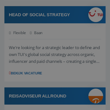
vakantie en is verkopen je tweede natuur? Al
deze onderdelen zijn nu samen gevoegd...
HEAD OF SOCIAL STRATEGY
Flexible
Baan
We're looking for a strategic leader to define and
own TUI's global social strategy across organic,
influencer and paid channels – creating a single
playbook that regional teams bring to life
BEKIJK VACATURE
locally. The role will be published until 18 August
2026. ABOUT OUR OFFER• Personal benefits:
Attractive remuneration, discre...
REISADVISEUR ALLROUND