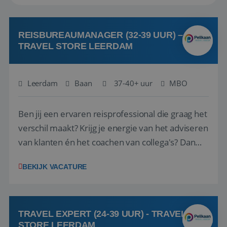
REISBUREAUMANAGER (32-39 UUR) –
TRAVEL STORE LEERDAM
Leerdam
Baan
37-40+ uur
MBO
Ben jij een ervaren reisprofessional die graag het
verschil maakt? Krijg je energie van het adviseren
van klanten én het coachen van collega's? Dan
zijn wij op zoek naar jou. Bij Travel Store Leerdam
BEKIJK VACATURE
(onderdeel van Pelikaan Travel Group) zoeken
we een Reisbureaumanager die samen met het
team het reisbureau verder...
TRAVEL EXPERT (24-39 UUR) - TRAVEL
STORE LEERDAM