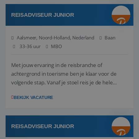
werken: of het nu gaat om vragen ...
REISADVISEUR JUNIOR
Aalsmeer, Noord-Holland, Nederland
Baan
33-36 uur
MBO
Met jouw ervaring in de reisbranche of
achtergrond in toerisme ben je klaar voor de
volgende stap. Vanaf je stoel reis je de hele
wereld over en speel je moeiteloos in op de
BEKIJK VACATURE
wensen van je team, je klant en wat er in de
reiswereld gebeurt. Met je enthousiasme weet je
klanten te overtuigen om die droomreis te
boeken! ...
REISADVISEUR JUNIOR