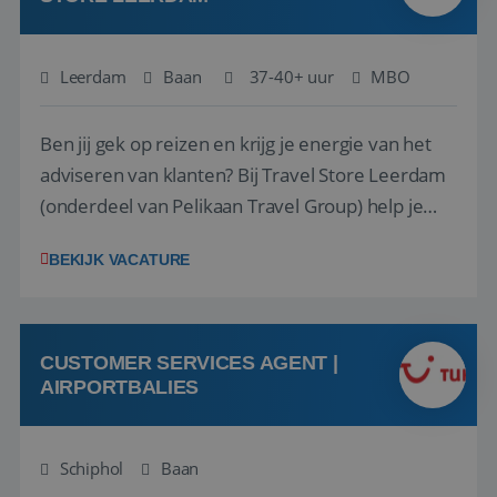
Leerdam
Baan
37-40+ uur
MBO
Ben jij gek op reizen en krijg je energie van het
adviseren van klanten? Bij Travel Store Leerdam
(onderdeel van Pelikaan Travel Group) help je
klanten met zorg en aandacht hun ideale reis te
BEKIJK VACATURE
vinden. Samen maken we van elke reis een
onvergetelijke ervaring. Of je nu al jaren ervaring
hebt in de reisbranche of j...
CUSTOMER SERVICES AGENT |
AIRPORTBALIES
Schiphol
Baan