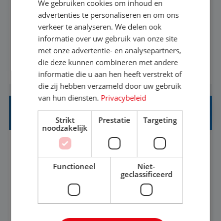
We gebruiken cookies om inhoud en
Met jouw ervaring in de reisbranche of
advertenties te personaliseren en om ons
verkeer te analyseren. We delen ook
achtergrond in toerisme ben je klaar voor de
informatie over uw gebruik van onze site
volgende stap. Vanaf je stoel reis je de hele
met onze advertentie- en analysepartners,
wereld over en speel je moeiteloos in op de
die deze kunnen combineren met andere
BEKIJK VACATURE
wensen van je team, je klant en wat er in de
informatie die u aan hen heeft verstrekt of
reiswereld gebeurt. Met je enthousiasme weet je
die zij hebben verzameld door uw gebruik
klanten te overtuigen om die droomreis te
van hun diensten.
Privacybeleid
boeken! ...
REISADVISEUR ALLROUND
Strikt
Prestatie
Targeting
noodzakelijk
Aalsmeer, Noord-Holland, Nederland
Baan
33-36 uur
MBO
Functioneel
Niet-
geclassificeerd
Een vakantie plannen is het leukste dat er is. Of
het nu voor jezelf is, of voor een ander: jij vindt
het super om een mooie reis van A tot Z te