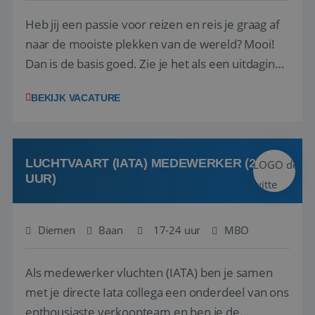
Heb jij een passie voor reizen en reis je graag af
naar de mooiste plekken van de wereld? Mooi!
Dan is de basis goed. Zie je het als een uitdaging
om anderen te inspireren en ondersteunen met
BEKIJK VACATURE
het samenstellen en boeken van de perfecte
vakantie en is verkopen je tweede natuur? Al
deze onderdelen zijn nu samen gevoegd...
LUCHTVAART (IATA) MEDEWERKER (24-32
UUR)
Diemen
Baan
17-24 uur
MBO
Als medewerker vluchten (IATA) ben je samen
met je directe Iata collega een onderdeel van ons
enthousiaste verkoopteam en ben je de