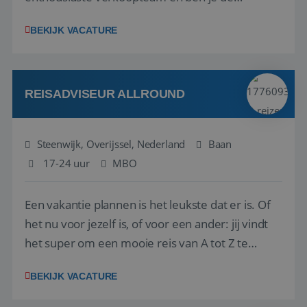
vraagbaak voor alles met betrekking tot vluchten
BEKIJK VACATURE
en tarieven waar je collega’s niet uitkomen.
Voorts ben je verantwoordelijk voor een stuk
kwaliteitsbewaking van alles wat met IATA te m...
REISADVISEUR ALLROUND
Steenwijk, Overijssel, Nederland
Baan
17-24 uur
MBO
Een vakantie plannen is het leukste dat er is. Of
het nu voor jezelf is, of voor een ander: jij vindt
het super om een mooie reis van A tot Z te
regelen. Door jouw kennis en ervaring leren onze
BEKIJK VACATURE
vakantiegangers de meest prachtige plekjes op
aarde kennen! 🏝️Wat ga je doen?Klantgericht