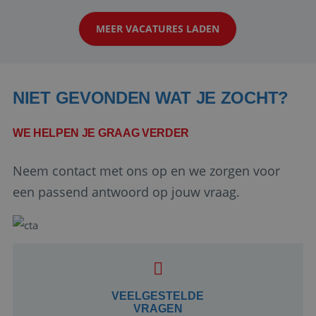
klanten te overtuigen om die droomreis te
MEER VACATURES LADEN
boeken! ...
NIET GEVONDEN WAT JE ZOCHT?
WE HELPEN JE GRAAG VERDER
Neem contact met ons op en we zorgen voor
Google Privacy Policy
een passend antwoord op jouw vraag.
li_gc
5 maanden 4
LinkedIn
weken
Corporation
.linkedin.com
VEELGESTELDE
VRAGEN