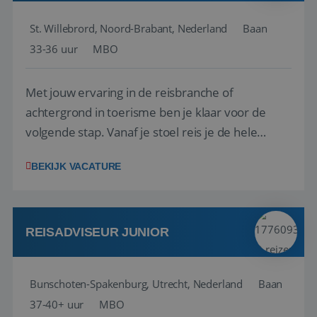
St. Willebrord, Noord-Brabant, Nederland
Baan
33-36 uur
MBO
Met jouw ervaring in de reisbranche of
achtergrond in toerisme ben je klaar voor de
volgende stap. Vanaf je stoel reis je de hele
wereld over en speel je moeiteloos in op de
BEKIJK VACATURE
wensen van je team, je klant en wat er in de
reiswereld gebeurt. Met je enthousiasme weet je
klanten te overtuigen om die droomreis te
boeken! ...
REISADVISEUR JUNIOR
Bunschoten-Spakenburg, Utrecht, Nederland
Baan
37-40+ uur
MBO