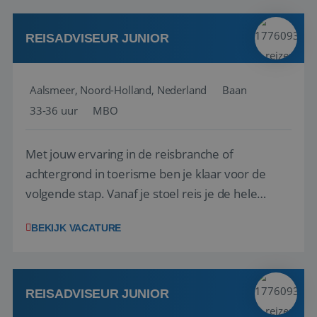
werken: of het nu gaat om vragen ...
REISADVISEUR JUNIOR
Aalsmeer, Noord-Holland, Nederland
Baan
33-36 uur
MBO
Met jouw ervaring in de reisbranche of
achtergrond in toerisme ben je klaar voor de
volgende stap. Vanaf je stoel reis je de hele
wereld over en speel je moeiteloos in op de
BEKIJK VACATURE
wensen van je team, je klant en wat er in de
reiswereld gebeurt. Met je enthousiasme weet je
klanten te overtuigen om die droomreis te
boeken! ...
REISADVISEUR JUNIOR