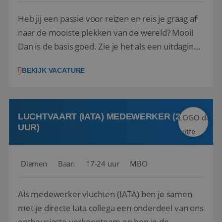
Heb jij een passie voor reizen en reis je graag af
naar de mooiste plekken van de wereld? Mooi!
Dan is de basis goed. Zie je het als een uitdaging
om anderen te inspireren en ondersteunen met
BEKIJK VACATURE
het samenstellen en boeken van de perfecte
vakantie en is verkopen je tweede natuur? Al
deze onderdelen zijn nu samen gevoegd...
LUCHTVAART (IATA) MEDEWERKER (24-32
UUR)
Diemen
Baan
17-24 uur
MBO
Als medewerker vluchten (IATA) ben je samen
met je directe Iata collega een onderdeel van ons
enthousiaste verkoopteam en ben je de