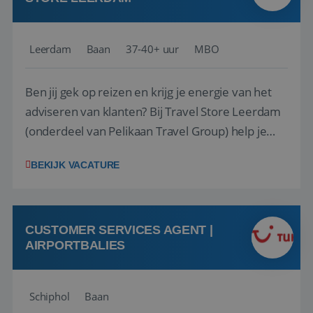
Leerdam
Baan
37-40+ uur
MBO
Ben jij gek op reizen en krijg je energie van het
adviseren van klanten? Bij Travel Store Leerdam
(onderdeel van Pelikaan Travel Group) help je
klanten met zorg en aandacht hun ideale reis te
BEKIJK VACATURE
vinden. Samen maken we van elke reis een
onvergetelijke ervaring. Of je nu al jaren ervaring
hebt in de reisbranche of j...
CUSTOMER SERVICES AGENT |
AIRPORTBALIES
Schiphol
Baan