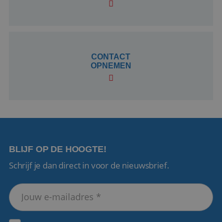
CookieScriptConsent
4 weken 2
CookieScript
dagen
www.reiswerk.nl
CONTACT
OPNEMEN
VISITOR_PRIVACY_METADATA
5 maanden 4
YouTube
weken
.youtube.com
BLIJF OP DE HOOGTE!
Schrijf je dan direct in voor de nieuwsbrief.