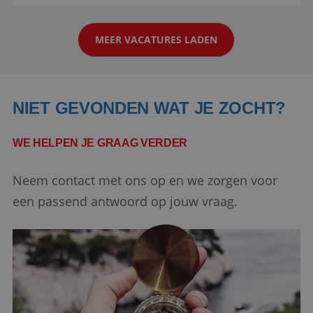
reiswereld gebeurt. Met je enthousiasme weet je
strikt noodzakelijke cookies.
klanten te overtuigen om die droomreis te
Aanbieder
/
Naam
Vervaldatum
Domein
MEER VACATURES LADEN
boeken! ...
PHPSESSID
Sessie
PHP.net
www.reiswerk.nl
NIET GEVONDEN WAT JE ZOCHT?
WE HELPEN JE GRAAG VERDER
Neem contact met ons op en we zorgen voor
een passend antwoord op jouw vraag.
Google Privacy Policy