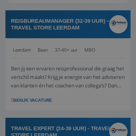
REISBUREAUMANAGER (32-39 UUR) –
TRAVEL STORE LEERDAM
Leerdam
Baan
37-40+ uur
MBO
Ben jij een ervaren reisprofessional die graag het
verschil maakt? Krijg je energie van het adviseren
van klanten én het coachen van collega's? Dan
zijn wij op zoek naar jou. Bij Travel Store Leerdam
BEKIJK VACATURE
(onderdeel van Pelikaan Travel Group) zoeken
we een Reisbureaumanager die samen met het
team het reisbureau verder...
TRAVEL EXPERT (24-39 UUR) - TRAVEL
STORE LEERDAM