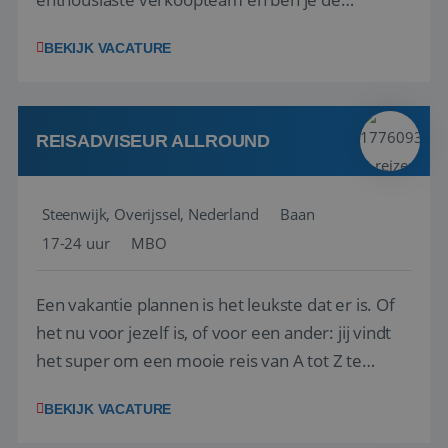
vraagbaak voor alles met betrekking tot vluchten
BEKIJK VACATURE
en tarieven waar je collega’s niet uitkomen.
Voorts ben je verantwoordelijk voor een stuk
kwaliteitsbewaking van alles wat met IATA te m...
REISADVISEUR ALLROUND
Steenwijk, Overijssel, Nederland
Baan
17-24 uur
MBO
Een vakantie plannen is het leukste dat er is. Of
het nu voor jezelf is, of voor een ander: jij vindt
het super om een mooie reis van A tot Z te
regelen. Door jouw kennis en ervaring leren onze
BEKIJK VACATURE
vakantiegangers de meest prachtige plekjes op
aarde kennen! 🏝️Wat ga je doen?Klantgericht