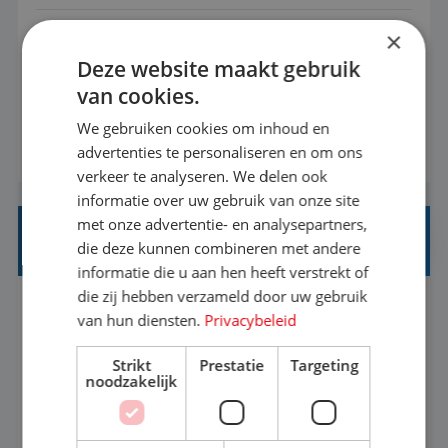
×
Met jouw ervaring in de reisbranche of
Deze website maakt gebruik
achtergrond in toerisme ben je klaar voor de
van cookies.
volgende stap. Vanaf je stoel reis je de hele
wereld over en speel je moeiteloos in op de
We gebruiken cookies om inhoud en
BEKIJK VACATURE
advertenties te personaliseren en om ons
wensen van je team, je klant en wat er in de
verkeer te analyseren. We delen ook
reiswereld gebeurt. Met je enthousiasme weet je
informatie over uw gebruik van onze site
klanten te overtuigen om die droomreis te
met onze advertentie- en analysepartners,
boeken! ...
REISADVISEUR ALLROUND
die deze kunnen combineren met andere
informatie die u aan hen heeft verstrekt of
die zij hebben verzameld door uw gebruik
Aalsmeer, Noord-Holland, Nederland
Baan
van hun diensten.
Privacybeleid
33-36 uur
MBO
Strikt
Prestatie
Targeting
noodzakelijk
Een vakantie plannen is het leukste dat er is. Of
het nu voor jezelf is, of voor een ander: jij vindt