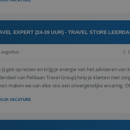
KIJK VACATURE
AVEL EXPERT (24-39 UUR) - TRAVEL STORE LEERD
 augustus
ij gek op reizen en krijg je energie van het adviseren van klanten? Bij Travel St
derdeel van Pelikaan Travel Group) help je klanten met zorg
 maken we van elke reis een onvergetelijke ervaring. Of je nu al jaren ervaring hebt in de
branche of j...
KIJK VACATURE