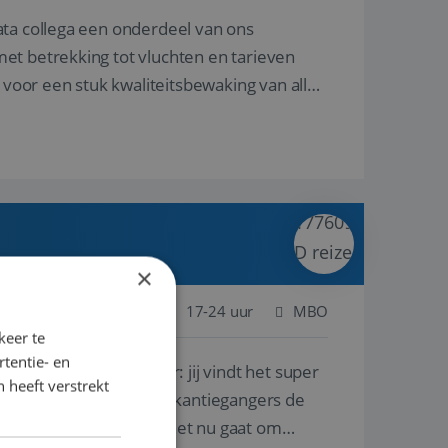
ata collega een onderdeel van ons
et betrekking tot vluchten en tarieven
 voor een stuk kwaliteitsbewaking van alles
×
 Nederland
Baan
17-24 uur
MBO
keer te
tentie- en
lf is, of voor een ander: jij vindt het super
 heeft verstrekt
n ervaring leren onze vakantiegangers de
lantgericht werken: of het nu gaat om