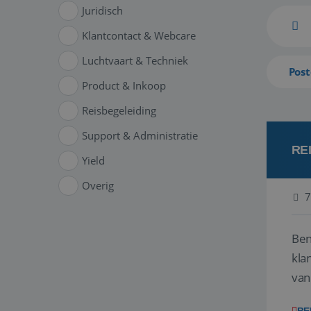
Juridisch
Klantcontact & Webcare
Luchtvaart & Techniek
Post
Product & Inkoop
Reisbegeleiding
Support & Administratie
RE
Yield
Overig
7
Ben
klant
van
ver