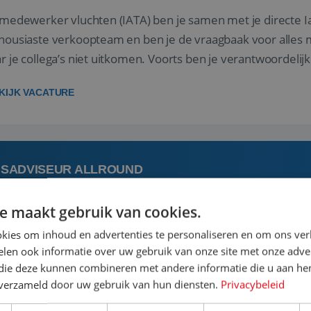
 medewerker vluchten (IATA) ben je samen met je directe I
housiaste verkoopteam en ben je de vraagbaak voor alles m
r je collega’s niet uitkomen. Voorts ben je verantwoordelijk
 met IATA te m...
KIJK VACATURE
ISADVISEUR ALLROUND
e maakt gebruik van cookies.
 augustus
Steenwijk, Overijssel,
kies om inhoud en advertenties te personaliseren en om ons ver
len ook informatie over uw gebruik van onze site met onze adver
 vakantie plannen is het leukste dat er is. Of het nu voor jeze
 die deze kunnen combineren met andere informatie die u aan hen
een mooie reis van A tot Z te regelen. Door jouw kennis e
n verzameld door uw gebruik van hun diensten.
Privacybeleid
st prachtige plekjes op aarde kennen! 🏝️Wat ga je doen?K