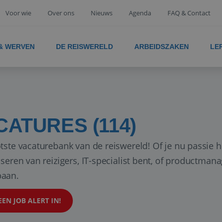
Voor wie
Over ons
Nieuws
Agenda
FAQ & Contact
 & WERVEN
DE REISWERELD
ARBEIDSZAKEN
LE
CATURES (114)
tste vacaturebank van de reiswereld! Of je nu passie h
iseren van reizigers, IT-specialist bent, of productman
aan.
EEN JOB ALERT IN!