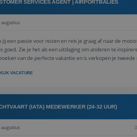
STOMER SERVICES AGENT | AIRPORTBALIES
 augustus
 jij een passie voor reizen en reis je graag af naar de mooi
is goed. Zie je het als een uitdaging om anderen te inspi
boeken van de perfecte vakantie en is verkopen je tweede 
oegd...
KIJK VACATURE
CHTVAART (IATA) MEDEWERKER (24-32 UUR)
 augustus