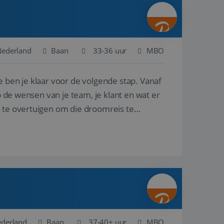
ina's.
gasten op te slaan
et-essentiële
akelijke cookie
Nederland
Baan
33-36 uur
MBO
uitgevoerd met het
rscheid te maken
e ben je klaar voor de volgende stap. Vanaf
g voor de website,
en over het
p de wensen van je team, je klant en wat er
n te overtuigen om die droomreis te
Cookie-Script.com-
 bezoekers te
okie-Script.com is
toestemming van de
interactie met de
vens over de
trekking tot
lingen, zodat hun
 toekomstige
Omschrijving
ederland
Baan
37-40+ uur
MBO