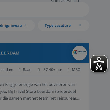
idingsniveau
Type vacature
 LEERDAM
Leerdam
Baan
37-40+ uur
MBO
kt? Krijg je energie van het adviseren van
derdeel
r die samen met het team het reisbureau