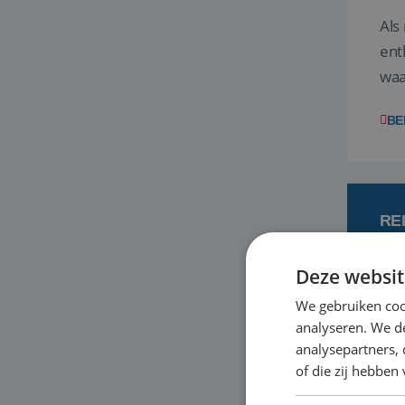
Als
ent
waa
wat
BE
RE
Deze websit
7
We gebruiken coo
analyseren. We de
Een
analysepartners,
om 
of die zij hebbe
mee