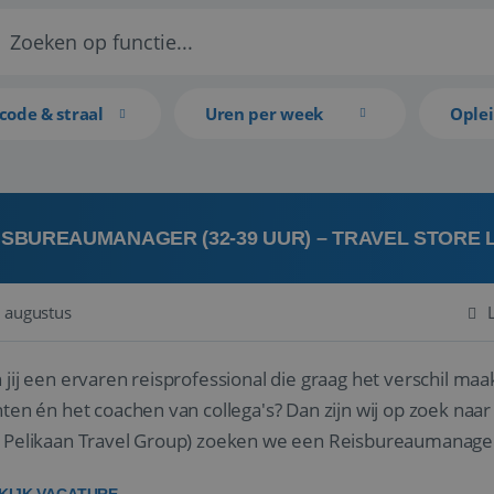
code & straal
Uren per week
Ople
ISBUREAUMANAGER (32-39 UUR) – TRAVEL STORE
 augustus
 jij een ervaren reisprofessional die graag het verschil maa
en én het coachen van collega's? Dan zijn wij op zoek naar jou. Bij Travel Store Leerdam (on
 Pelikaan Travel Group) zoeken we een Reisbureaumanage
der...