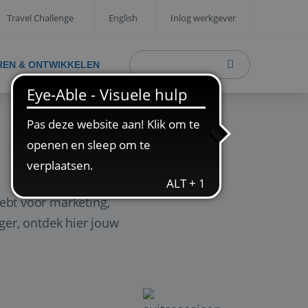
Travel Challenge
English
Inlog werkgever
REN & ONTWIKKELEN
ebt voor marketing,
ager, ontdek hier jouw