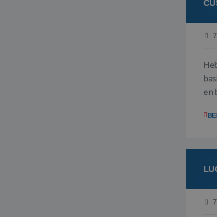
CU
7
Heb
bas
en 
gev
BE
LU
7