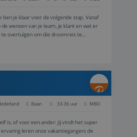
e ben je klaar voor de volgende stap. Vanaf
en betrokkenheid op
tefunctionaliteit te
n voert informatie
p de wensen van je team, je klant en wat er
ikt en over
eft gezien voordat
n te overtuigen om die droomreis te
alytics - wat een
analyseservice van
ers te
r toe te wijzen als
be-video's die in
n site en wordt
e websitebezoeker
 te berekenen voor
face gebruikt.
we gebruiken om het
nalytics software.
e meten.
e gebruiker op te
 tot één
osoft als een
 door ingesloten
e sessiestatus te
 dat het
soft-domeinen,
Nederland
Baan
33-36 uur
MBO
orgt voor de goede
lf is, of voor een ander: jij vindt het super
het delen van de
n ervaring leren onze vakantiegangers de