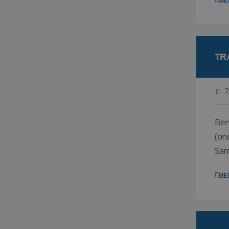
BE
TR
7
Ben j
(on
Samen
reis
BE