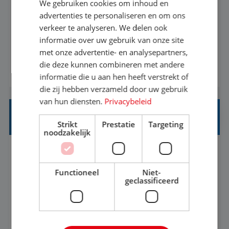
We gebruiken cookies om inhoud en
Met jouw ervaring in de reisbranche of
advertenties te personaliseren en om ons
verkeer te analyseren. We delen ook
achtergrond in toerisme ben je klaar voor de
informatie over uw gebruik van onze site
volgende stap. Vanaf je stoel reis je de hele
met onze advertentie- en analysepartners,
wereld over en speel je moeiteloos in op de
die deze kunnen combineren met andere
BEKIJK VACATURE
wensen van je team, je klant en wat er in de
informatie die u aan hen heeft verstrekt of
reiswereld gebeurt. Met je enthousiasme weet je
die zij hebben verzameld door uw gebruik
klanten te overtuigen om die droomreis te
van hun diensten.
Privacybeleid
boeken! ...
REISADVISEUR ALLROUND
Strikt
Prestatie
Targeting
noodzakelijk
Aalsmeer, Noord-Holland, Nederland
Baan
33-36 uur
MBO
Functioneel
Niet-
geclassificeerd
Een vakantie plannen is het leukste dat er is. Of
het nu voor jezelf is, of voor een ander: jij vindt
het super om een mooie reis van A tot Z te