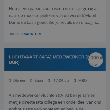
Heb jij een passie voor reizen en reis je graag af
naar de mooiste plekken van de wereld? Mooi!
Dan is de basis goed. Zie je het als een uitdaging
om anderen te inspireren en ondersteunen met
BEKIJK VACATURE
het samenstellen en boeken van de perfecte
vakantie en is verkopen je tweede natuur? Al
deze onderdelen zijn nu samen gevoegd...
LUCHTVAART (IATA) MEDEWERKER (24-32
UUR)
Diemen
Baan
17-24 uur
MBO
Als medewerker vluchten (IATA) ben je samen
met je directe Iata collega een onderdeel van ons
enthousiaste verkoopteam en ben je de