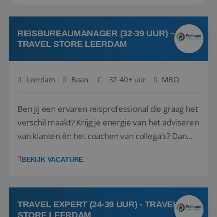
REISBUREAUMANAGER (32-39 UUR) –
TRAVEL STORE LEERDAM
Leerdam
Baan
37-40+ uur
MBO
Ben jij een ervaren reisprofessional die graag het
verschil maakt? Krijg je energie van het adviseren
van klanten én het coachen van collega's? Dan
zijn wij op zoek naar jou. Bij Travel Store Leerdam
BEKIJK VACATURE
(onderdeel van Pelikaan Travel Group) zoeken
we een Reisbureaumanager die samen met het
team het reisbureau verder...
TRAVEL EXPERT (24-39 UUR) - TRAVEL
STORE LEERDAM