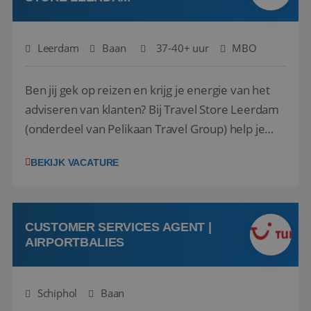
Leerdam
Baan
37-40+ uur
MBO
Ben jij gek op reizen en krijg je energie van het
adviseren van klanten? Bij Travel Store Leerdam
(onderdeel van Pelikaan Travel Group) help je
klanten met zorg en aandacht hun ideale reis te
BEKIJK VACATURE
vinden. Samen maken we van elke reis een
onvergetelijke ervaring. Of je nu al jaren ervaring
hebt in de reisbranche of j...
CUSTOMER SERVICES AGENT |
AIRPORTBALIES
Schiphol
Baan