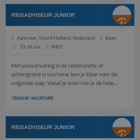
werken: of het nu gaat om vragen ...
REISADVISEUR JUNIOR
Aalsmeer, Noord-Holland, Nederland
Baan
33-36 uur
MBO
Met jouw ervaring in de reisbranche of
achtergrond in toerisme ben je klaar voor de
volgende stap. Vanaf je stoel reis je de hele
wereld over en speel je moeiteloos in op de
BEKIJK VACATURE
wensen van je team, je klant en wat er in de
reiswereld gebeurt. Met je enthousiasme weet je
klanten te overtuigen om die droomreis te
boeken! ...
REISADVISEUR JUNIOR