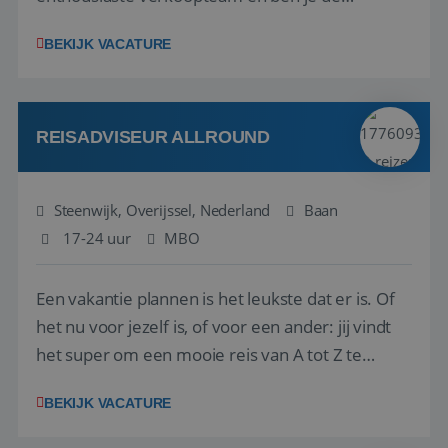
vraagbaak voor alles met betrekking tot vluchten
BEKIJK VACATURE
en tarieven waar je collega’s niet uitkomen.
Voorts ben je verantwoordelijk voor een stuk
kwaliteitsbewaking van alles wat met IATA te m...
REISADVISEUR ALLROUND
Steenwijk, Overijssel, Nederland
Baan
17-24 uur
MBO
Een vakantie plannen is het leukste dat er is. Of
het nu voor jezelf is, of voor een ander: jij vindt
het super om een mooie reis van A tot Z te
regelen. Door jouw kennis en ervaring leren onze
BEKIJK VACATURE
vakantiegangers de meest prachtige plekjes op
aarde kennen! 🏝️Wat ga je doen?Klantgericht