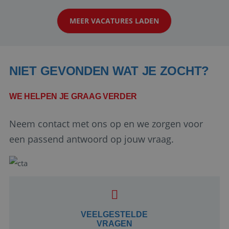
klanten te overtuigen om die droomreis te
MEER VACATURES LADEN
boeken! ...
NIET GEVONDEN WAT JE ZOCHT?
WE HELPEN JE GRAAG VERDER
Neem contact met ons op en we zorgen voor
Google Privacy Policy
een passend antwoord op jouw vraag.
li_gc
5 maanden 4
LinkedIn
weken
Corporation
.linkedin.com
VEELGESTELDE
VRAGEN