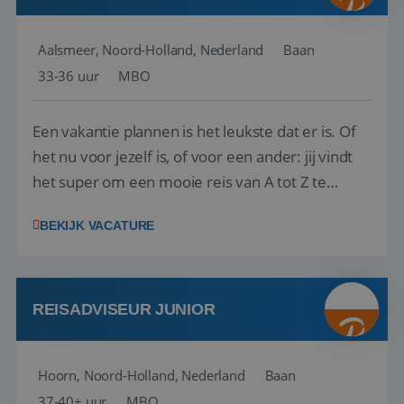
Aalsmeer, Noord-Holland, Nederland
Baan
33-36 uur
MBO
Een vakantie plannen is het leukste dat er is. Of
het nu voor jezelf is, of voor een ander: jij vindt
het super om een mooie reis van A tot Z te
regelen. Door jouw kennis en ervaring leren onze
BEKIJK VACATURE
vakantiegangers de meest prachtige plekjes op
aarde kennen! 🏝️Wat ga je doen?Klantgericht
werken: of het nu gaat om vragen ...
REISADVISEUR JUNIOR
Hoorn, Noord-Holland, Nederland
Baan
37-40+ uur
MBO