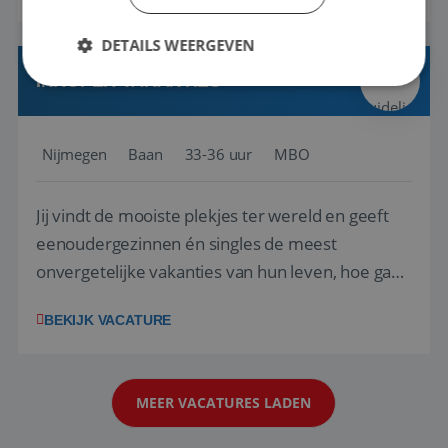
verkenning bij een nieuwe accommodatie ergens
DETAILS WEERGEVEN
in Europa? Dan is dit jouw kans. A...
INKOPER VAKANTIES
Strikt noodzakelijk
Prestatie
Targeting
Nijmegen
Baan
33-36 uur
MBO
Functioneel
Niet-geclassificeerd
Strikt noodzakelijke cookies maken de
kernfunctionaliteiten van de website mogelijk, zoals
Jij vindt de mooiste plekjes ter wereld en geeft
gebruikersaanmelding en accountbeheer. De
website kan niet goed worden gebruikt zonder de
eenoudergezinnen én singles de meest
strikt noodzakelijke cookies.
onvergetelijke vakanties van hun leven, hoe gaaf
Aanbieder
/
Naam
Vervaldatum
is dat? Ben jij de commerciële professional die
Domein
BEKIJK VACATURE
net zo goed thuis is in een onderhandeling als op
PHPSESSID
Sessie
PHP.net
www.reiswerk.nl
verkenning bij een nieuwe accommodatie ergens
in Europa? Dan is dit jouw kans. A...
MEER VACATURES LADEN