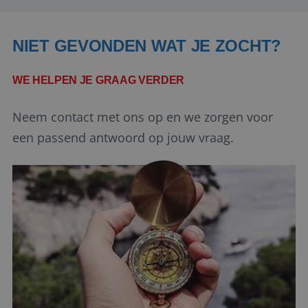
Aanbieder
/
Naam
Vervaldatum
Domein
NIET GEVONDEN WAT JE ZOCHT?
PHPSESSID
Sessie
PHP.net
www.reiswerk.nl
WE HELPEN JE GRAAG VERDER
Neem contact met ons op en we zorgen voor
een passend antwoord op jouw vraag.
Google Privacy Policy