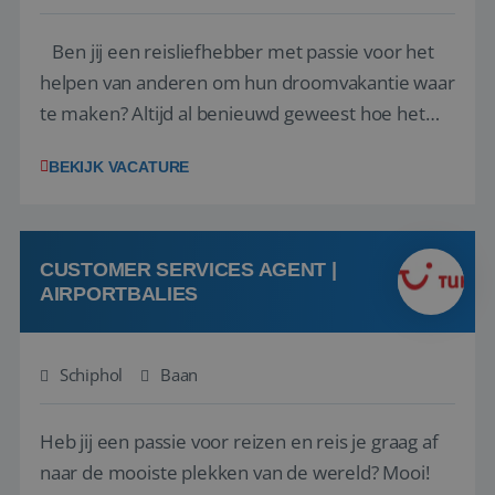
Ben jij een reisliefhebber met passie voor het
helpen van anderen om hun droomvakantie waar
te maken? Altijd al benieuwd geweest hoe het
eraan toegaat achter de schermen bij een van de
BEKIJK VACATURE
grootste reisorganisaties? Dan is een stage bij TUI
Nederland echt iets voor jou! Wij zijn op zoek
naar een enthousiaste, leergie...
CUSTOMER SERVICES AGENT |
AIRPORTBALIES
Schiphol
Baan
Heb jij een passie voor reizen en reis je graag af
naar de mooiste plekken van de wereld? Mooi!