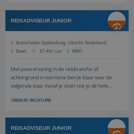
REISADVISEUR JUNIOR
Bunschoten-Spakenburg, Utrecht, Nederland
Baan
37-40+ uur
MBO
Met jouw ervaring in de reisbranche of
achtergrond in toerisme ben je klaar voor de
volgende stap. Vanaf je stoel reis je de hele
wereld over en speel je moeiteloos in op de
BEKIJK VACATURE
wensen van je team, je klant en wat er in de
reiswereld gebeurt. Met je enthousiasme weet je
klanten te overtuigen om die droomreis te
boeken! ...
REISADVISEUR JUNIOR