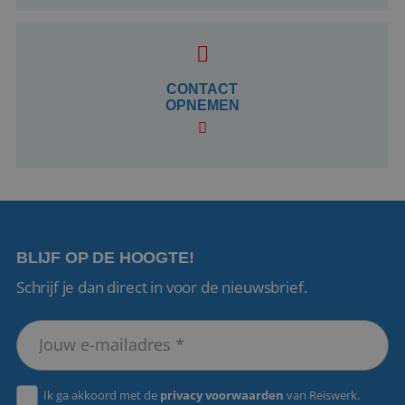
CookieScriptConsent
4 weken 2
CookieScript
dagen
www.reiswerk.nl
CONTACT
OPNEMEN
VISITOR_PRIVACY_METADATA
5 maanden 4
YouTube
weken
.youtube.com
BLIJF OP DE HOOGTE!
Schrijf je dan direct in voor de nieuwsbrief.
Ik ga akkoord met de
privacy voorwaarden
van Reiswerk.