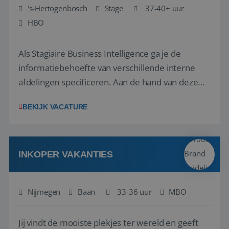
's-Hertogenbosch
Stage
37-40+ uur
HBO
Als Stagiaire Business Intelligence ga je de
informatiebehoefte van verschillende interne
afdelingen specificeren. Aan de hand van deze
informatiebehoefte ga je BI-producten zoals
BEKIJK VACATURE
adviezen, rapportages en dashboards
ontwikkelen, aanpassen en leveren. Deze
producten ontwikkel je door middel van de data
uit ons datawa...
INKOPER VAKANTIES
Nijmegen
Baan
33-36 uur
MBO
Jij vindt de mooiste plekjes ter wereld en geeft