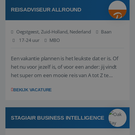
Attractive remuneration, discre...
REISADVISEUR ALLROUND
Oegstgeest, Zuid-Holland, Nederland
Baan
17-24 uur
MBO
Een vakantie plannen is het leukste dat er is. Of
het nu voor jezelf is, of voor een ander: jij vindt
het super om een mooie reis van A tot Z te
regelen. Door jouw kennis en ervaring leren onze
BEKIJK VACATURE
vakantiegangers de meest prachtige plekjes op
aarde kennen! 🏝️Wat ga je doen?Klantgericht
werken: of het nu gaat om vragen ...
STAGIAIR BUSINESS INTELLIGENCE