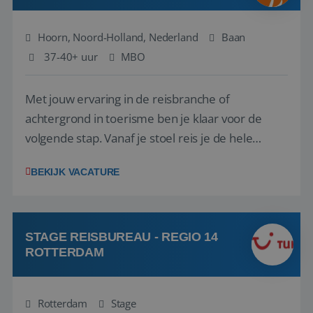
Hoorn, Noord-Holland, Nederland
Baan
37-40+ uur
MBO
Met jouw ervaring in de reisbranche of
achtergrond in toerisme ben je klaar voor de
volgende stap. Vanaf je stoel reis je de hele
wereld over en speel je moeiteloos in op de
BEKIJK VACATURE
wensen van je team, je klant en wat er in de
reiswereld gebeurt. Met je enthousiasme weet je
klanten te overtuigen om die droomreis te
boeken! ...
STAGE REISBUREAU - REGIO 14
ROTTERDAM
Rotterdam
Stage