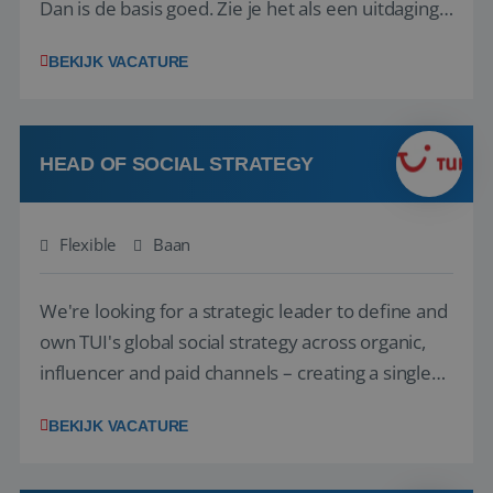
Dan is de basis goed. Zie je het als een uitdaging
om anderen te inspireren en ondersteunen met
BEKIJK VACATURE
het samenstellen en boeken van de perfecte
vakantie en is verkopen je tweede natuur? Al
deze onderdelen zijn nu samen gevoegd...
HEAD OF SOCIAL STRATEGY
Flexible
Baan
We're looking for a strategic leader to define and
own TUI's global social strategy across organic,
influencer and paid channels – creating a single
playbook that regional teams bring to life
BEKIJK VACATURE
locally. The role will be published until 18 August
2026. ABOUT OUR OFFER• Personal benefits: