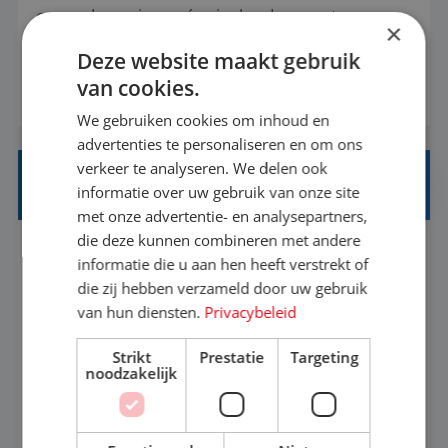
eenoudergezinnen én singles de meest
×
onvergetelijke vakanties van hun leven, hoe gaaf
Deze website maakt gebruik
is dat? Ben jij de commerciële professional die
van cookies.
BEKIJK VACATURE
net zo goed thuis is in een onderhandeling als op
We gebruiken cookies om inhoud en
verkenning bij een nieuwe accommodatie ergens
advertenties te personaliseren en om ons
in Europa? Dan is dit jouw kans. A...
verkeer te analyseren. We delen ook
INKOPER VAKANTIES
informatie over uw gebruik van onze site
met onze advertentie- en analysepartners,
die deze kunnen combineren met andere
Nijmegen
Baan
33-36 uur
MBO
informatie die u aan hen heeft verstrekt of
die zij hebben verzameld door uw gebruik
van hun diensten.
Privacybeleid
Jij vindt de mooiste plekjes ter wereld en geeft
eenoudergezinnen én singles de meest
Strikt
Prestatie
Targeting
noodzakelijk
onvergetelijke vakanties van hun leven, hoe gaaf
is dat? Ben jij de commerciële professional die
BEKIJK VACATURE
net zo goed thuis is in een onderhandeling als op