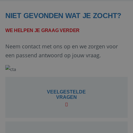
NIET GEVONDEN WAT JE ZOCHT?
WE HELPEN JE GRAAG VERDER
Neem contact met ons op en we zorgen voor
Google Privacy Policy
een passend antwoord op jouw vraag.
li_gc
5 maanden 4
LinkedIn
weken
Corporation
VEELGESTELDE
.linkedin.com
VRAGEN
_GRECAPTCHA
5 maanden 4
Google LLC
weken
www.google.com