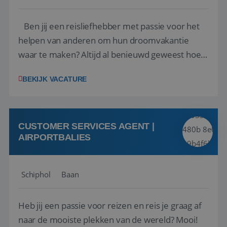
Ben jij een reisliefhebber met passie voor het
helpen van anderen om hun droomvakantie
waar te maken? Altijd al benieuwd geweest hoe
het eraan toegaat achter de schermen bij een
BEKIJK VACATURE
van de grootste reisorganisaties? Dan is een
stage bij TUI Nederland echt iets voor jou! Wij zijn
op zoek naar een enthousiaste, leergie...
CUSTOMER SERVICES AGENT |
AIRPORTBALIES
Schiphol
Baan
Heb jij een passie voor reizen en reis je graag af
naar de mooiste plekken van de wereld? Mooi!