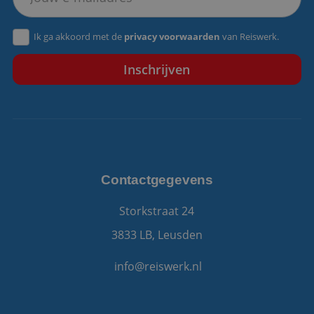
VISITOR_PRIVACY_METADATA
5 maanden 4
YouTube
Ik ga akkoord met de
privacy voorwaarden
van Reiswerk.
weken
.youtube.com
Contactgegevens
Storkstraat 24
3833 LB, Leusden
info@reiswerk.nl
Aanbieder
/