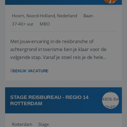
Hoorn, Noord-Holland, Nederland
Baan
37-40+ uur
MBO
Met jouw ervaring in de reisbranche of
achtergrond in toerisme ben je klaar voor de
volgende stap. Vanaf je stoel reis je de hele
wereld over en speel je moeiteloos in op de
BEKIJK VACATURE
wensen van je team, je klant en wat er in de
reiswereld gebeurt. Met je enthousiasme weet je
klanten te overtuigen om die droomreis te
boeken! ...
STAGE REISBUREAU - REGIO 14
ROTTERDAM
Rotterdam
Stage