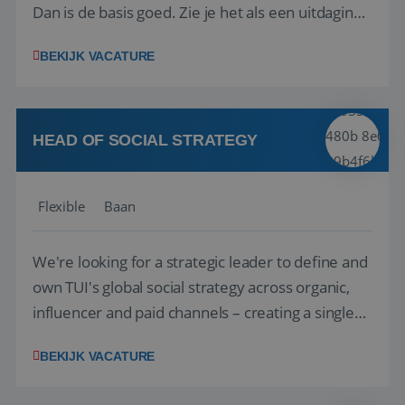
Dan is de basis goed. Zie je het als een uitdaging
om anderen te inspireren en ondersteunen met
BEKIJK VACATURE
het samenstellen en boeken van de perfecte
vakantie en is verkopen je tweede natuur? Al
deze onderdelen zijn nu samen gevoegd...
HEAD OF SOCIAL STRATEGY
Flexible
Baan
We're looking for a strategic leader to define and
own TUI's global social strategy across organic,
influencer and paid channels – creating a single
playbook that regional teams bring to life
BEKIJK VACATURE
locally. The role will be published until 18 August
2026. ABOUT OUR OFFER• Personal benefits: