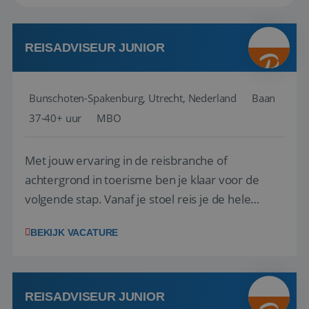
REISADVISEUR JUNIOR
Bunschoten-Spakenburg, Utrecht, Nederland
Baan
37-40+ uur
MBO
Met jouw ervaring in de reisbranche of
achtergrond in toerisme ben je klaar voor de
volgende stap. Vanaf je stoel reis je de hele
wereld over en speel je moeiteloos in op de
BEKIJK VACATURE
wensen van je team, je klant en wat er in de
reiswereld gebeurt. Met je enthousiasme weet je
klanten te overtuigen om die droomreis te
boeken! ...
REISADVISEUR JUNIOR