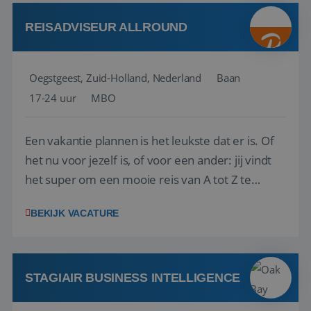
Attractive remuneration, discre...
REISADVISEUR ALLROUND
Oegstgeest, Zuid-Holland, Nederland
Baan
17-24 uur
MBO
Een vakantie plannen is het leukste dat er is. Of
het nu voor jezelf is, of voor een ander: jij vindt
het super om een mooie reis van A tot Z te
regelen. Door jouw kennis en ervaring leren onze
BEKIJK VACATURE
vakantiegangers de meest prachtige plekjes op
aarde kennen! 🏝️Wat ga je doen?Klantgericht
werken: of het nu gaat om vragen ...
STAGIAIR BUSINESS INTELLIGENCE