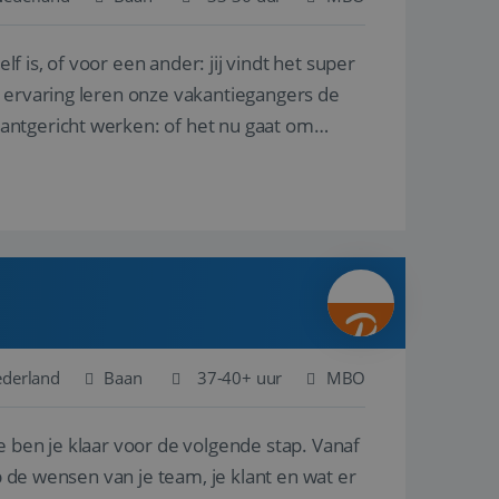
lf is, of voor een ander: jij vindt het super
en betrokkenheid op
tefunctionaliteit te
n voert informatie
n ervaring leren onze vakantiegangers de
ikt en over
eft gezien voordat
lantgericht werken: of het nu gaat om
alytics - wat een
analyseservice van
ers te
r toe te wijzen als
be-video's die in
n site en wordt
e websitebezoeker
 te berekenen voor
face gebruikt.
we gebruiken om het
nalytics software.
e meten.
e gebruiker op te
 tot één
osoft als een
 door ingesloten
e sessiestatus te
 dat het
soft-domeinen,
ederland
Baan
37-40+ uur
MBO
orgt voor de goede
e ben je klaar voor de volgende stap. Vanaf
het delen van de
p de wensen van je team, je klant en wat er