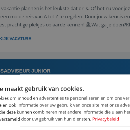
 vakantie plannen is het leukste dat er is. Of het nu voor jeze
een mooie reis van A tot Z te regelen. Door jouw kennis e
st prachtige plekjes op aarde kennen! 🏝️Wat ga je doen?K
gen ...
KIJK VACATURE
ISADVISEUR JUNIOR
e maakt gebruik van cookies.
 augustus
Aalsmeer, Noord-Holland, 
kies om inhoud en advertenties te personaliseren en om ons ver
len ook informatie over uw gebruik van onze site met onze adver
 jouw ervaring in de reisbranche of achtergrond in toerism
 die deze kunnen combineren met andere informatie die u aan hen
stoel reis je de hele wereld over en speel je moeiteloos in o
n verzameld door uw gebruik van hun diensten.
Privacybeleid
de reiswereld gebeurt. Met je enthousiasme weet je klante