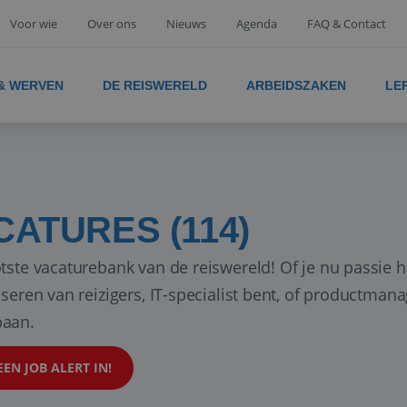
Voor wie
Over ons
Nieuws
Agenda
FAQ & Contact
 & WERVEN
DE REISWERELD
ARBEIDSZAKEN
LE
CATURES (114)
tste vacaturebank van de reiswereld! Of je nu passie h
iseren van reizigers, IT-specialist bent, of productman
aan.
EEN JOB ALERT IN!