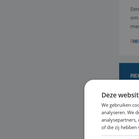
Een
om 
mee
vra
BE
RE
Deze websit
7
We gebruiken coo
analyseren. We de
Met
analysepartners,
je 
of die zij hebbe
in 