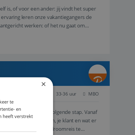
lf is, of voor een ander: jij vindt het super
n ervaring leren onze vakantiegangers de
lantgericht werken: of het nu gaat om
×
Nederland
Baan
33-36 uur
MBO
keer te
tentie- en
e ben je klaar voor de volgende stap. Vanaf
 heeft verstrekt
p de wensen van je team, je klant en wat er
n te overtuigen om die droomreis te