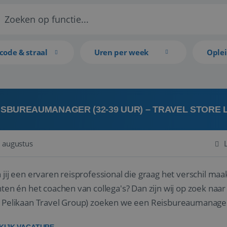
code & straal
Uren per week
Ople
ISBUREAUMANAGER (32-39 UUR) – TRAVEL STORE
 augustus
 jij een ervaren reisprofessional die graag het verschil maa
en én het coachen van collega's? Dan zijn wij op zoek naar jou. Bij Travel Store Leerdam (on
 Pelikaan Travel Group) zoeken we een Reisbureaumanage
der...