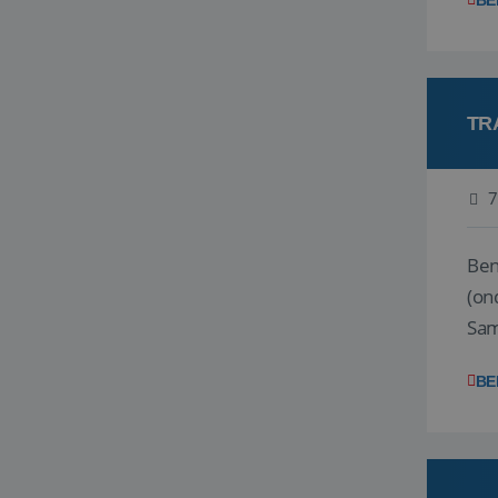
BE
TR
7
Ben j
(on
Samen
reis
BE