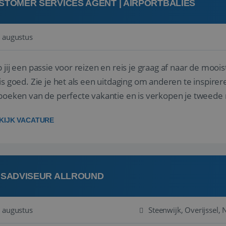
STOMER SERVICES AGENT | AIRPORTBALIES
 augustus
 jij een passie voor reizen en reis je graag af naar de mooi
is goed. Zie je het als een uitdaging om anderen te inspi
boeken van de perfecte vakantie en is verkopen je tweede 
oegd...
KIJK VACATURE
ISADVISEUR ALLROUND
 augustus
Steenwijk, Overijssel,