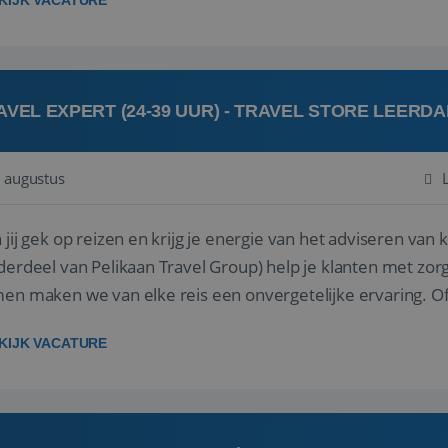
KIJK VACATURE
AVEL EXPERT (24-39 UUR) - TRAVEL STORE LEERD
 augustus
ij gek op reizen en krijg je energie van het adviseren van klanten? Bij Travel St
derdeel van Pelikaan Travel Group) help je klanten met zorg
 maken we van elke reis een onvergetelijke ervaring. Of je nu al jaren ervaring hebt in de
branche of j...
KIJK VACATURE