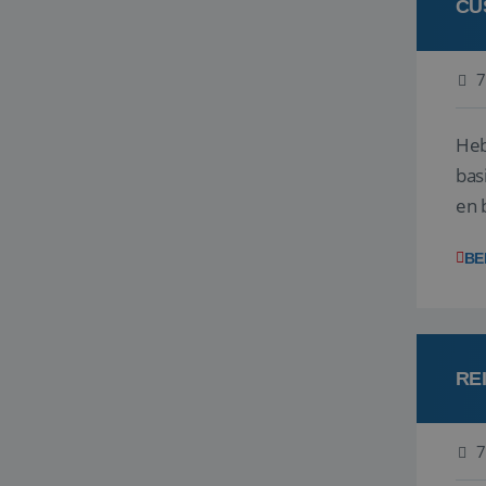
CU
7
Heb
bas
en 
gev
BE
RE
7