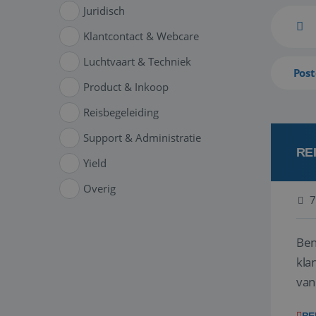
Juridisch
Klantcontact & Webcare
Luchtvaart & Techniek
Post
Product & Inkoop
Reisbegeleiding
Support & Administratie
RE
Yield
Overig
7
Ben
klant
van
ver