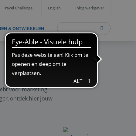
Travel Challenge
English
Inlog werkgever
REN & ONTWIKKELEN
ebt voor marketing,
ager, ontdek hier jouw