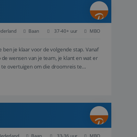
ina's.
gasten op te slaan
et-essentiële
akelijke cookie
ederland
Baan
37-40+ uur
MBO
uitgevoerd met het
rscheid te maken
e ben je klaar voor de volgende stap. Vanaf
g voor de website,
en over het
p de wensen van je team, je klant en wat er
n te overtuigen om die droomreis te
Cookie-Script.com-
 bezoekers te
okie-Script.com is
toestemming van de
interactie met de
vens over de
trekking tot
lingen, zodat hun
 toekomstige
Omschrijving
Nederland
Baan
33-36 uur
MBO