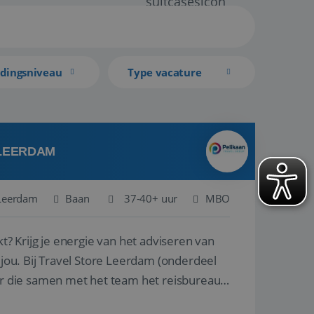
idingsniveau
Type vacature
 LEERDAM
Leerdam
Baan
37-40+ uur
MBO
kt? Krijg je energie van het adviseren van
derdeel
r die samen met het team het reisbureau