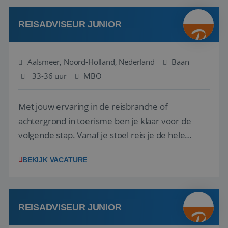
werken: of het nu gaat om vragen ...
REISADVISEUR JUNIOR
Aalsmeer, Noord-Holland, Nederland
Baan
33-36 uur
MBO
Met jouw ervaring in de reisbranche of
achtergrond in toerisme ben je klaar voor de
volgende stap. Vanaf je stoel reis je de hele
wereld over en speel je moeiteloos in op de
BEKIJK VACATURE
wensen van je team, je klant en wat er in de
reiswereld gebeurt. Met je enthousiasme weet je
klanten te overtuigen om die droomreis te
boeken! ...
REISADVISEUR JUNIOR