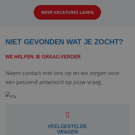
klanten te overtuigen om die droomreis te
MEER VACATURES LADEN
boeken! ...
NIET GEVONDEN WAT JE ZOCHT?
WE HELPEN JE GRAAG VERDER
Neem contact met ons op en we zorgen voor
Google Privacy Policy
een passend antwoord op jouw vraag.
li_gc
5 maanden 4
LinkedIn
weken
Corporation
.linkedin.com
VEELGESTELDE
VRAGEN