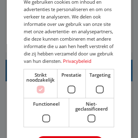
We gebruiken cookies om inhoud en
Met jouw ervaring in de reisbranche of
advertenties te personaliseren en om ons
verkeer te analyseren. We delen ook
achtergrond in toerisme ben je klaar voor de
informatie over uw gebruik van onze site
volgende stap. Vanaf je stoel reis je de hele
met onze advertentie- en analysepartners,
wereld over en speel je moeiteloos in op de
die deze kunnen combineren met andere
BEKIJK VACATURE
wensen van je team, je klant en wat er in de
informatie die u aan hen heeft verstrekt of
reiswereld gebeurt. Met je enthousiasme weet je
die zij hebben verzameld door uw gebruik
klanten te overtuigen om die droomreis te
van hun diensten.
Privacybeleid
boeken! ...
REISADVISEUR ALLROUND
Strikt
Prestatie
Targeting
noodzakelijk
Aalsmeer, Noord-Holland, Nederland
Baan
33-36 uur
MBO
Functioneel
Niet-
geclassificeerd
Een vakantie plannen is het leukste dat er is. Of
het nu voor jezelf is, of voor een ander: jij vindt
het super om een mooie reis van A tot Z te