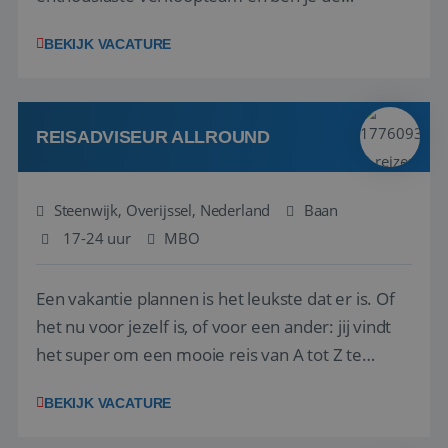
vraagbaak voor alles met betrekking tot vluchten
BEKIJK VACATURE
en tarieven waar je collega’s niet uitkomen.
Voorts ben je verantwoordelijk voor een stuk
kwaliteitsbewaking van alles wat met IATA te m...
REISADVISEUR ALLROUND
Steenwijk, Overijssel, Nederland
Baan
17-24 uur
MBO
Een vakantie plannen is het leukste dat er is. Of
het nu voor jezelf is, of voor een ander: jij vindt
het super om een mooie reis van A tot Z te
regelen. Door jouw kennis en ervaring leren onze
BEKIJK VACATURE
vakantiegangers de meest prachtige plekjes op
aarde kennen! 🏝️Wat ga je doen?Klantgericht