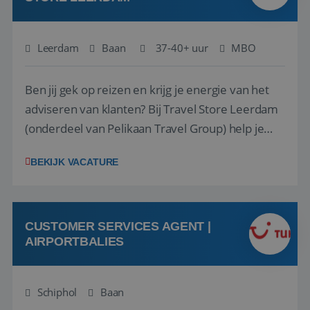
Leerdam
Baan
37-40+ uur
MBO
Ben jij gek op reizen en krijg je energie van het
adviseren van klanten? Bij Travel Store Leerdam
(onderdeel van Pelikaan Travel Group) help je
klanten met zorg en aandacht hun ideale reis te
BEKIJK VACATURE
vinden. Samen maken we van elke reis een
onvergetelijke ervaring. Of je nu al jaren ervaring
hebt in de reisbranche of j...
CUSTOMER SERVICES AGENT |
AIRPORTBALIES
Schiphol
Baan