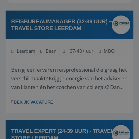
REISBUREAUMANAGER (32-39 UUR) –
TRAVEL STORE LEERDAM
Leerdam
Baan
37-40+ uur
MBO
Ben jij een ervaren reisprofessional die graag het
verschil maakt? Krijg je energie van het adviseren
van klanten én het coachen van collega's? Dan
zijn wij op zoek naar jou. Bij Travel Store Leerdam
BEKIJK VACATURE
(onderdeel van Pelikaan Travel Group) zoeken
we een Reisbureaumanager die samen met het
team het reisbureau verder...
TRAVEL EXPERT (24-39 UUR) - TRAVEL
STORE LEERDAM