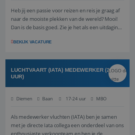
Heb jij een passie voor reizen en reis je graag af
naar de mooiste plekken van de wereld? Mooi!
Dan is de basis goed. Zie je het als een uitdaging
om anderen te inspireren en ondersteunen met
BEKIJK VACATURE
het samenstellen en boeken van de perfecte
vakantie en is verkopen je tweede natuur? Al
deze onderdelen zijn nu samen gevoegd...
LUCHTVAART (IATA) MEDEWERKER (24-32
UUR)
Diemen
Baan
17-24 uur
MBO
Als medewerker vluchten (IATA) ben je samen
met je directe Iata collega een onderdeel van ons
enthousiaste verkoopteam en ben je de