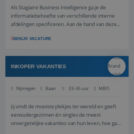
Als Stagiaire Business Intelligence ga je de
informatiebehoefte van verschillende interne
afdelingen specificeren. Aan de hand van deze
informatiebehoefte ga je BI-producten zoals
BEKIJK VACATURE
adviezen, rapportages en dashboards
ontwikkelen, aanpassen en leveren. Deze
producten ontwikkel je door middel van de data
uit ons datawa...
INKOPER VAKANTIES
Nijmegen
Baan
33-36 uur
MBO
Jij vindt de mooiste plekjes ter wereld en geeft
eenoudergezinnen én singles de meest
onvergetelijke vakanties van hun leven, hoe gaaf
is dat? Ben jij de commerciële professional die