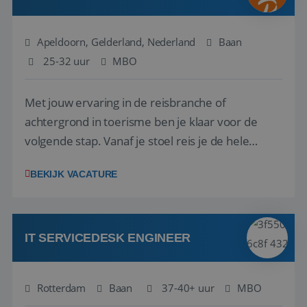
Apeldoorn, Gelderland, Nederland
Baan
25-32 uur
MBO
Met jouw ervaring in de reisbranche of
achtergrond in toerisme ben je klaar voor de
volgende stap. Vanaf je stoel reis je de hele
wereld over en speel je moeiteloos in op de
BEKIJK VACATURE
wensen van je team, je klant en wat er in de
reiswereld gebeurt. Met je enthousiasme weet je
klanten te overtuigen om die droomreis te
boeken! ...
IT SERVICEDESK ENGINEER
Rotterdam
Baan
37-40+ uur
MBO