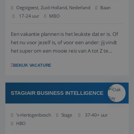
Oegstgeest, Zuid-Holland, Nederland
Baan
17-24 uur
MBO
Een vakantie plannen is het leukste dat er is. Of
het nu voor jezelf is, of voor een ander: jij vindt
het super om een mooie reis van A tot Z te
regelen. Door jouw kennis en ervaring leren onze
BEKIJK VACATURE
vakantiegangers de meest prachtige plekjes op
aarde kennen! 🏝️Wat ga je doen?Klantgericht
werken: of het nu gaat om vragen ...
STAGIAIR BUSINESS INTELLIGENCE
's-Hertogenbosch
Stage
37-40+ uur
HBO