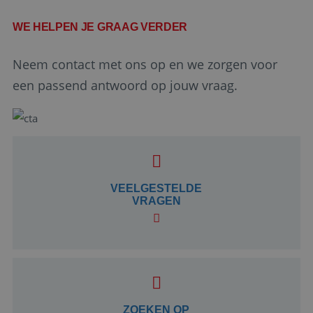
WE HELPEN JE GRAAG VERDER
Neem contact met ons op en we zorgen voor
een passend antwoord op jouw vraag.
Google Privacy Policy
VEELGESTELDE
VRAGEN
li_gc
5 maanden 4
LinkedIn
weken
Corporation
.linkedin.com
_GRECAPTCHA
5 maanden 4
Google LLC
weken
www.google.com
ZOEKEN OP