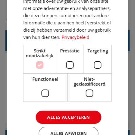
informatie over uw gebruik van onze site
klantcontact te combineren met organisatorische
met onze advertentie- en analysepartners,
BEKIJK VACATURE
ondersteuning? Op ons Sunweb Group-kantoor in
die deze kunnen combineren met andere
informatie die u aan hen heeft verstrekt of
Rotterdam zoeken we een daadkrachtige en
die zij hebben verzameld door uw gebruik
klantgerichte collega voor een unieke functie ...
van hun diensten.
Privacybeleid
INTERNSHIP TALENT ACQUISITION
Strikt
Prestatie
Targeting
noodzakelijk
Rotterdam
Baan
37-40+ uur
MBO
Functioneel
Niet-
Internship: Talent Acquisition (HR
geclassificeerd
Recruitment)Sunweb Group is looking for an
enthusiastic Talent Acquisition intern to join our
People, Culture & Organization team. This is a
BEKIJK VACATURE
work-along internship, where you become part
ALLES ACCEPTEREN
of the team and gain hands-on experience; not a
thesis assignment. If you’re excited about H...
ALLES AFWIJZEN