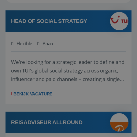
HEAD OF SOCIAL STRATEGY
Flexible
Baan
We're looking for a strategic leader to define and
own TUI's global social strategy across organic,
influencer and paid channels – creating a single
playbook that regional teams bring to life
BEKIJK VACATURE
locally. The role will be published until 18 August
2026. ABOUT OUR OFFER• Personal benefits:
Attractive remuneration, discre...
REISADVISEUR ALLROUND