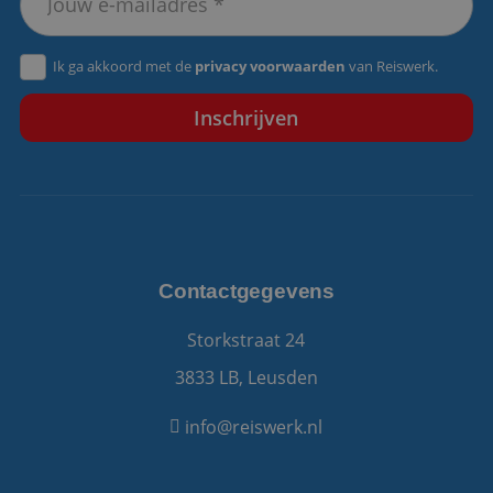
VISITOR_PRIVACY_METADATA
5 maanden 4
YouTube
Ik ga akkoord met de
privacy voorwaarden
van Reiswerk.
weken
.youtube.com
Contactgegevens
Storkstraat 24
3833 LB, Leusden
info@reiswerk.nl
Aanbieder
/