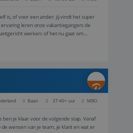
lf is, of voor een ander: jij vindt het super
en betrokkenheid op
tefunctionaliteit te
n voert informatie
n ervaring leren onze vakantiegangers de
ikt en over
eft gezien voordat
lantgericht werken: of het nu gaat om
alytics - wat een
analyseservice van
ers te
r toe te wijzen als
be-video's die in
n site en wordt
e websitebezoeker
 te berekenen voor
face gebruikt.
we gebruiken om het
nalytics software.
e meten.
e gebruiker op te
 tot één
osoft als een
 door ingesloten
e sessiestatus te
 dat het
soft-domeinen,
ederland
Baan
37-40+ uur
MBO
orgt voor de goede
e ben je klaar voor de volgende stap. Vanaf
het delen van de
p de wensen van je team, je klant en wat er