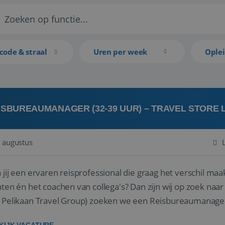
code & straal
Uren per week
Ople
ISBUREAUMANAGER (32-39 UUR) – TRAVEL STORE
 augustus
 jij een ervaren reisprofessional die graag het verschil maa
en én het coachen van collega's? Dan zijn wij op zoek naar jou. Bij Travel Store Leerdam (on
 Pelikaan Travel Group) zoeken we een Reisbureaumanage
der...