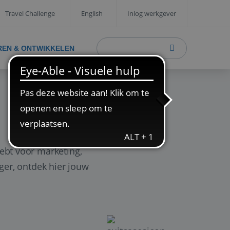
Travel Challenge
English
Inlog werkgever
REN & ONTWIKKELEN
ebt voor marketing,
ager, ontdek hier jouw