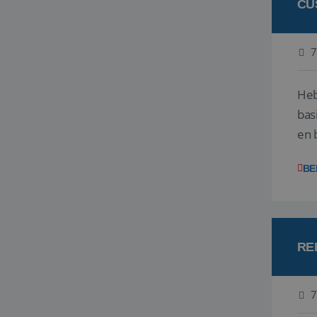
CU
7
Heb
bas
en 
gev
BE
RE
7