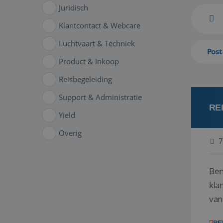
Juridisch
Klantcontact & Webcare
Luchtvaart & Techniek
Post
Product & Inkoop
Reisbegeleiding
Support & Administratie
RE
Yield
Overig
7
Ben
klant
van
ver