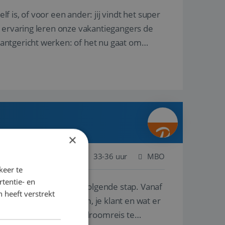
lf is, of voor een ander: jij vindt het super
n ervaring leren onze vakantiegangers de
lantgericht werken: of het nu gaat om
×
Nederland
Baan
33-36 uur
MBO
keer te
tentie- en
e ben je klaar voor de volgende stap. Vanaf
 heeft verstrekt
p de wensen van je team, je klant en wat er
n te overtuigen om die droomreis te