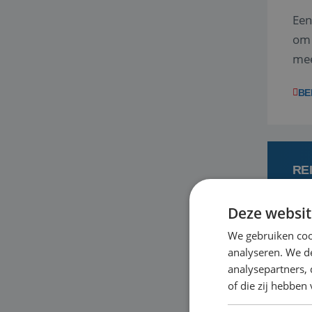
Een
om 
mee
vra
BE
RE
Deze websit
7
We gebruiken coo
analyseren. We de
Met
analysepartners,
je 
of die zij hebbe
in 