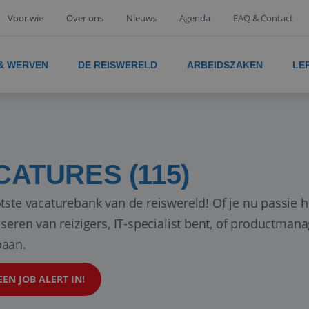
Voor wie
Over ons
Nieuws
Agenda
FAQ & Contact
 & WERVEN
DE REISWERELD
ARBEIDSZAKEN
LE
CATURES (115)
tste vacaturebank van de reiswereld! Of je nu passie h
iseren van reizigers, IT-specialist bent, of productman
aan.
EEN JOB ALERT IN!