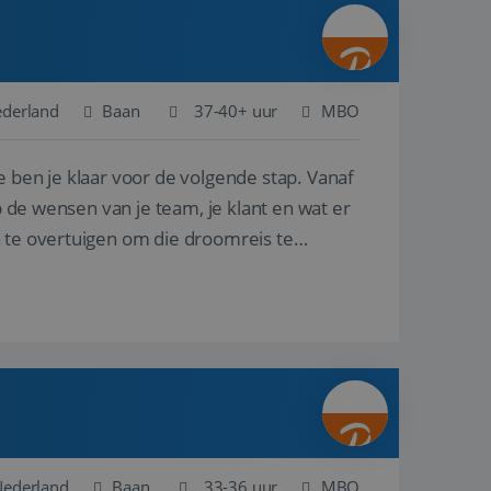
ina's.
gasten op te slaan
et-essentiële
akelijke cookie
ederland
Baan
37-40+ uur
MBO
uitgevoerd met het
rscheid te maken
e ben je klaar voor de volgende stap. Vanaf
g voor de website,
en over het
p de wensen van je team, je klant en wat er
n te overtuigen om die droomreis te
Cookie-Script.com-
 bezoekers te
okie-Script.com is
toestemming van de
interactie met de
vens over de
trekking tot
lingen, zodat hun
 toekomstige
Omschrijving
Nederland
Baan
33-36 uur
MBO