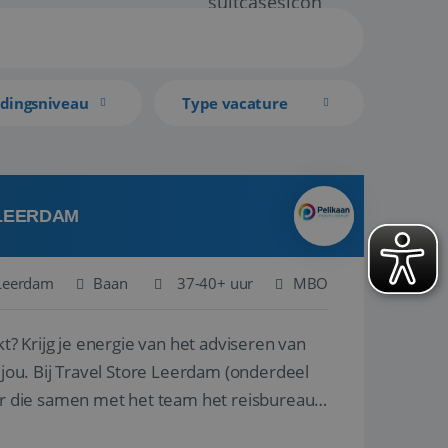
idingsniveau
Type vacature
 LEERDAM
Leerdam
Baan
37-40+ uur
MBO
kt? Krijg je energie van het adviseren van
derdeel
r die samen met het team het reisbureau