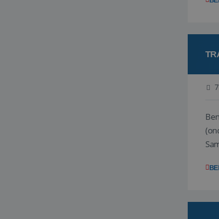
BE
TR
7
Ben j
(on
Samen
reis
BE