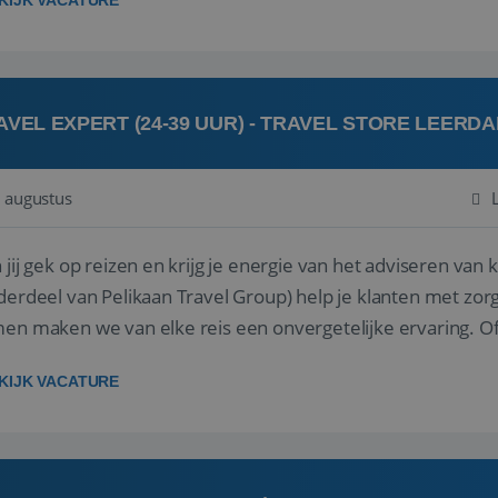
KIJK VACATURE
AVEL EXPERT (24-39 UUR) - TRAVEL STORE LEERD
 augustus
ij gek op reizen en krijg je energie van het adviseren van klanten? Bij Travel St
derdeel van Pelikaan Travel Group) help je klanten met zorg
 maken we van elke reis een onvergetelijke ervaring. Of je nu al jaren ervaring hebt in de
branche of j...
KIJK VACATURE