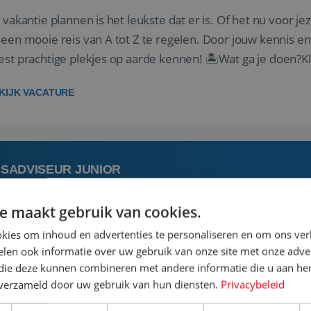
 vakantie plannen is het leukste dat er is. Of het nu voor jeze
een mooie reis van A tot Z te regelen. Door jouw kennis e
st prachtige plekjes op aarde kennen! 🏝️Wat ga je doen?K
gen ...
KIJK VACATURE
ISADVISEUR JUNIOR
e maakt gebruik van cookies.
 augustus
Aalsmeer, Noord-Holland, 
kies om inhoud en advertenties te personaliseren en om ons ver
len ook informatie over uw gebruik van onze site met onze adver
 jouw ervaring in de reisbranche of achtergrond in toerism
 die deze kunnen combineren met andere informatie die u aan hen
stoel reis je de hele wereld over en speel je moeiteloos in o
n verzameld door uw gebruik van hun diensten.
Privacybeleid
de reiswereld gebeurt. Met je enthousiasme weet je klante