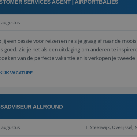
STOMER SERVICES AGENT | AIRPORTBALIES
 augustus
 jij een passie voor reizen en reis je graag af naar de mooi
is goed. Zie je het als een uitdaging om anderen te inspi
boeken van de perfecte vakantie en is verkopen je tweede 
oegd...
KIJK VACATURE
ISADVISEUR ALLROUND
 augustus
Steenwijk, Overijssel,