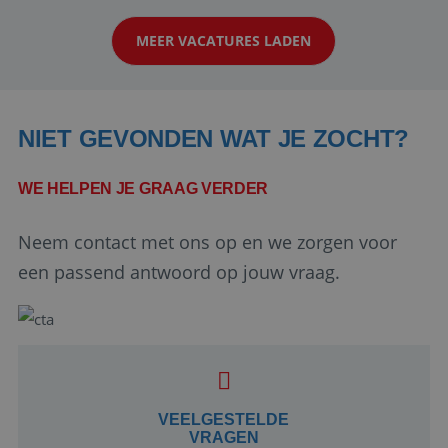
klanten te overtuigen om die droomreis te
MEER VACATURES LADEN
boeken! ...
NIET GEVONDEN WAT JE ZOCHT?
WE HELPEN JE GRAAG VERDER
Neem contact met ons op en we zorgen voor
Google Privacy Policy
een passend antwoord op jouw vraag.
li_gc
5 maanden 4
LinkedIn
weken
Corporation
.linkedin.com
VEELGESTELDE
VRAGEN