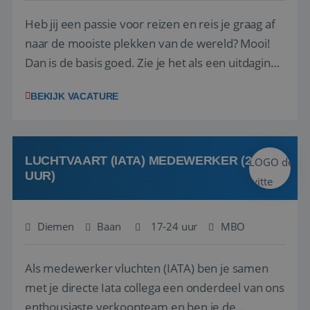
Heb jij een passie voor reizen en reis je graag af
naar de mooiste plekken van de wereld? Mooi!
Dan is de basis goed. Zie je het als een uitdaging
om anderen te inspireren en ondersteunen met
BEKIJK VACATURE
het samenstellen en boeken van de perfecte
vakantie en is verkopen je tweede natuur? Al
deze onderdelen zijn nu samen gevoegd...
LUCHTVAART (IATA) MEDEWERKER (24-32
UUR)
Diemen
Baan
17-24 uur
MBO
Als medewerker vluchten (IATA) ben je samen
met je directe Iata collega een onderdeel van ons
enthousiaste verkoopteam en ben je de