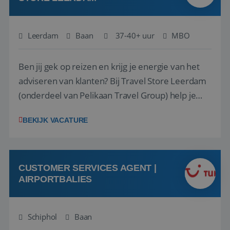
Leerdam
Baan
37-40+ uur
MBO
Ben jij gek op reizen en krijg je energie van het
adviseren van klanten? Bij Travel Store Leerdam
(onderdeel van Pelikaan Travel Group) help je
klanten met zorg en aandacht hun ideale reis te
BEKIJK VACATURE
vinden. Samen maken we van elke reis een
onvergetelijke ervaring. Of je nu al jaren ervaring
hebt in de reisbranche of j...
CUSTOMER SERVICES AGENT |
AIRPORTBALIES
Schiphol
Baan