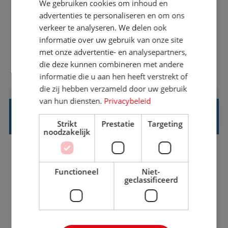
We gebruiken cookies om inhoud en
Met jouw ervaring in de reisbranche of
advertenties te personaliseren en om ons
verkeer te analyseren. We delen ook
achtergrond in toerisme ben je klaar voor de
informatie over uw gebruik van onze site
volgende stap. Vanaf je stoel reis je de hele
met onze advertentie- en analysepartners,
wereld over en speel je moeiteloos in op de
die deze kunnen combineren met andere
BEKIJK VACATURE
wensen van je team, je klant en wat er in de
informatie die u aan hen heeft verstrekt of
reiswereld gebeurt. Met je enthousiasme weet je
die zij hebben verzameld door uw gebruik
klanten te overtuigen om die droomreis te
van hun diensten.
Privacybeleid
boeken! ...
REISADVISEUR ALLROUND
Strikt
Prestatie
Targeting
noodzakelijk
Aalsmeer, Noord-Holland, Nederland
Baan
33-36 uur
MBO
Functioneel
Niet-
geclassificeerd
Een vakantie plannen is het leukste dat er is. Of
het nu voor jezelf is, of voor een ander: jij vindt
het super om een mooie reis van A tot Z te