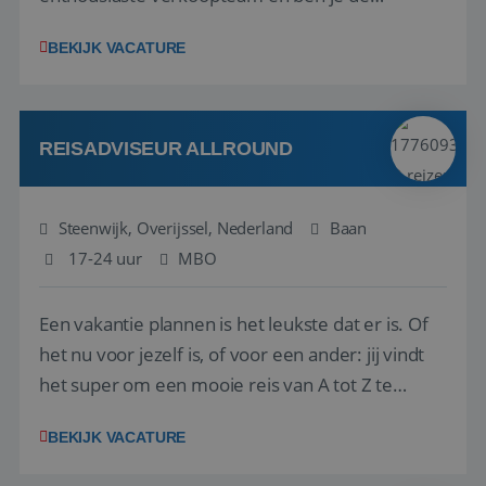
vraagbaak voor alles met betrekking tot vluchten
BEKIJK VACATURE
en tarieven waar je collega’s niet uitkomen.
Voorts ben je verantwoordelijk voor een stuk
kwaliteitsbewaking van alles wat met IATA te m...
REISADVISEUR ALLROUND
Steenwijk, Overijssel, Nederland
Baan
17-24 uur
MBO
Een vakantie plannen is het leukste dat er is. Of
het nu voor jezelf is, of voor een ander: jij vindt
het super om een mooie reis van A tot Z te
regelen. Door jouw kennis en ervaring leren onze
BEKIJK VACATURE
vakantiegangers de meest prachtige plekjes op
aarde kennen! 🏝️Wat ga je doen?Klantgericht