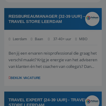
REISBUREAUMANAGER (32-39 UUR) –
TRAVEL STORE LEERDAM
Leerdam
Baan
37-40+ uur
MBO
Ben jij een ervaren reisprofessional die graag het
verschil maakt? Krijg je energie van het adviseren
van klanten én het coachen van collega's? Dan
zijn wij op zoek naar jou. Bij Travel Store Leerdam
BEKIJK VACATURE
(onderdeel van Pelikaan Travel Group) zoeken
we een Reisbureaumanager die samen met het
team het reisbureau verder...
TRAVEL EXPERT (24-39 UUR) - TRAVEL
STORE LEERDAM