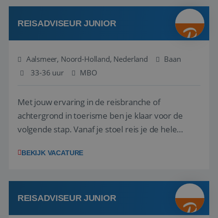
werken: of het nu gaat om vragen ...
REISADVISEUR JUNIOR
Aalsmeer, Noord-Holland, Nederland
Baan
33-36 uur
MBO
Met jouw ervaring in de reisbranche of
achtergrond in toerisme ben je klaar voor de
volgende stap. Vanaf je stoel reis je de hele
wereld over en speel je moeiteloos in op de
BEKIJK VACATURE
wensen van je team, je klant en wat er in de
reiswereld gebeurt. Met je enthousiasme weet je
klanten te overtuigen om die droomreis te
boeken! ...
REISADVISEUR JUNIOR