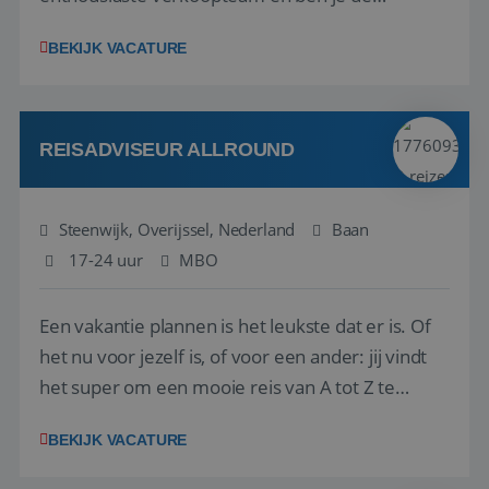
vraagbaak voor alles met betrekking tot vluchten
BEKIJK VACATURE
en tarieven waar je collega’s niet uitkomen.
Voorts ben je verantwoordelijk voor een stuk
kwaliteitsbewaking van alles wat met IATA te m...
REISADVISEUR ALLROUND
Steenwijk, Overijssel, Nederland
Baan
17-24 uur
MBO
Een vakantie plannen is het leukste dat er is. Of
het nu voor jezelf is, of voor een ander: jij vindt
het super om een mooie reis van A tot Z te
regelen. Door jouw kennis en ervaring leren onze
BEKIJK VACATURE
vakantiegangers de meest prachtige plekjes op
aarde kennen! 🏝️Wat ga je doen?Klantgericht