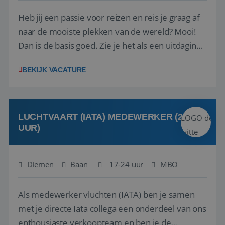
Heb jij een passie voor reizen en reis je graag af
naar de mooiste plekken van de wereld? Mooi!
Dan is de basis goed. Zie je het als een uitdaging
om anderen te inspireren en ondersteunen met
BEKIJK VACATURE
het samenstellen en boeken van de perfecte
vakantie en is verkopen je tweede natuur? Al
deze onderdelen zijn nu samen gevoegd...
LUCHTVAART (IATA) MEDEWERKER (24-32
UUR)
Diemen
Baan
17-24 uur
MBO
Als medewerker vluchten (IATA) ben je samen
met je directe Iata collega een onderdeel van ons
enthousiaste verkoopteam en ben je de