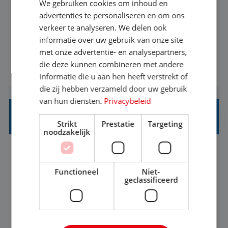
We gebruiken cookies om inhoud en
Met jouw ervaring in de reisbranche of
advertenties te personaliseren en om ons
verkeer te analyseren. We delen ook
achtergrond in toerisme ben je klaar voor de
informatie over uw gebruik van onze site
volgende stap. Vanaf je stoel reis je de hele
met onze advertentie- en analysepartners,
wereld over en speel je moeiteloos in op de
die deze kunnen combineren met andere
BEKIJK VACATURE
wensen van je team, je klant en wat er in de
informatie die u aan hen heeft verstrekt of
reiswereld gebeurt. Met je enthousiasme weet je
die zij hebben verzameld door uw gebruik
klanten te overtuigen om die droomreis te
van hun diensten.
Privacybeleid
boeken! ...
REISADVISEUR ALLROUND
Strikt
Prestatie
Targeting
noodzakelijk
Aalsmeer, Noord-Holland, Nederland
Baan
33-36 uur
MBO
Functioneel
Niet-
geclassificeerd
Een vakantie plannen is het leukste dat er is. Of
het nu voor jezelf is, of voor een ander: jij vindt
het super om een mooie reis van A tot Z te