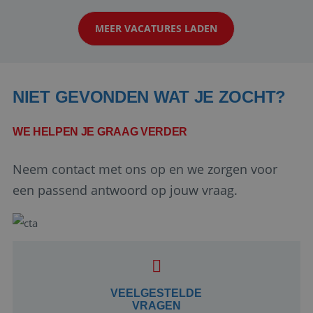
klanten te overtuigen om die droomreis te
MEER VACATURES LADEN
boeken! ...
NIET GEVONDEN WAT JE ZOCHT?
WE HELPEN JE GRAAG VERDER
Neem contact met ons op en we zorgen voor
Google Privacy Policy
een passend antwoord op jouw vraag.
li_gc
5 maanden 4
LinkedIn
weken
Corporation
.linkedin.com
VEELGESTELDE
VRAGEN