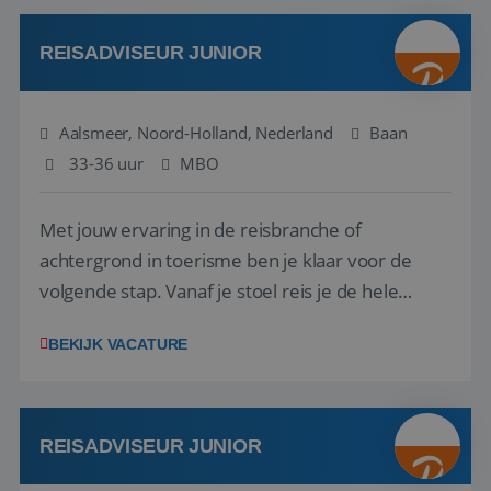
werken: of het nu gaat om vragen ...
REISADVISEUR JUNIOR
Aalsmeer, Noord-Holland, Nederland
Baan
33-36 uur
MBO
Met jouw ervaring in de reisbranche of
achtergrond in toerisme ben je klaar voor de
volgende stap. Vanaf je stoel reis je de hele
wereld over en speel je moeiteloos in op de
BEKIJK VACATURE
wensen van je team, je klant en wat er in de
reiswereld gebeurt. Met je enthousiasme weet je
klanten te overtuigen om die droomreis te
boeken! ...
REISADVISEUR JUNIOR