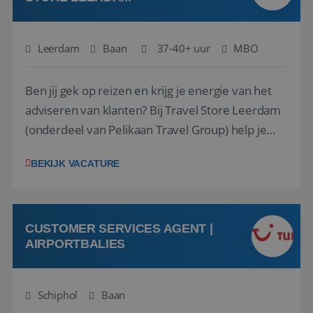
Leerdam
Baan
37-40+ uur
MBO
Ben jij gek op reizen en krijg je energie van het
adviseren van klanten? Bij Travel Store Leerdam
(onderdeel van Pelikaan Travel Group) help je
klanten met zorg en aandacht hun ideale reis te
BEKIJK VACATURE
vinden. Samen maken we van elke reis een
onvergetelijke ervaring. Of je nu al jaren ervaring
hebt in de reisbranche of j...
CUSTOMER SERVICES AGENT |
AIRPORTBALIES
Schiphol
Baan