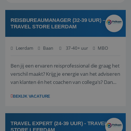
REISBUREAUMANAGER (32-39 UUR) –
TRAVEL STORE LEERDAM
Leerdam
Baan
37-40+ uur
MBO
Ben jij een ervaren reisprofessional die graag het
verschil maakt? Krijg je energie van het adviseren
van klanten én het coachen van collega's? Dan
zijn wij op zoek naar jou. Bij Travel Store Leerdam
BEKIJK VACATURE
(onderdeel van Pelikaan Travel Group) zoeken
we een Reisbureaumanager die samen met het
team het reisbureau verder...
TRAVEL EXPERT (24-39 UUR) - TRAVEL
STORE LEERDAM