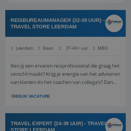
REISBUREAUMANAGER (32-39 UUR) –
TRAVEL STORE LEERDAM
Leerdam
Baan
37-40+ uur
MBO
Ben jij een ervaren reisprofessional die graag het
verschil maakt? Krijg je energie van het adviseren
van klanten én het coachen van collega's? Dan
zijn wij op zoek naar jou. Bij Travel Store Leerdam
BEKIJK VACATURE
(onderdeel van Pelikaan Travel Group) zoeken
we een Reisbureaumanager die samen met het
team het reisbureau verder...
TRAVEL EXPERT (24-39 UUR) - TRAVEL
STORE LEERDAM