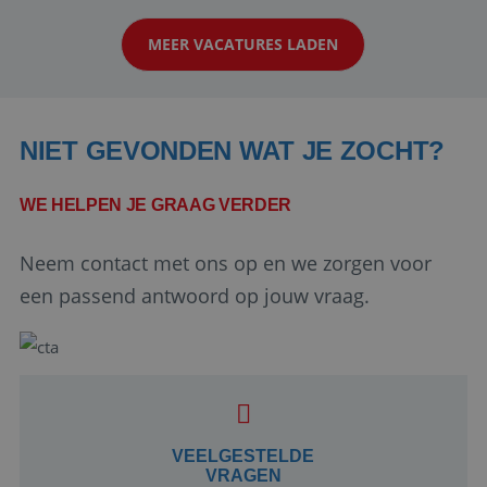
klanten te overtuigen om die droomreis te
MEER VACATURES LADEN
boeken! ...
NIET GEVONDEN WAT JE ZOCHT?
WE HELPEN JE GRAAG VERDER
Neem contact met ons op en we zorgen voor
Google Privacy Policy
een passend antwoord op jouw vraag.
li_gc
5 maanden 4
LinkedIn
weken
Corporation
.linkedin.com
VEELGESTELDE
VRAGEN