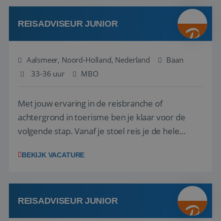
werken: of het nu gaat om vragen ...
REISADVISEUR JUNIOR
Aalsmeer, Noord-Holland, Nederland
Baan
33-36 uur
MBO
Met jouw ervaring in de reisbranche of
achtergrond in toerisme ben je klaar voor de
volgende stap. Vanaf je stoel reis je de hele
wereld over en speel je moeiteloos in op de
BEKIJK VACATURE
wensen van je team, je klant en wat er in de
reiswereld gebeurt. Met je enthousiasme weet je
klanten te overtuigen om die droomreis te
boeken! ...
REISADVISEUR JUNIOR