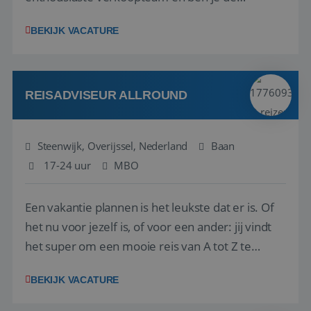
vraagbaak voor alles met betrekking tot vluchten
BEKIJK VACATURE
en tarieven waar je collega’s niet uitkomen.
Voorts ben je verantwoordelijk voor een stuk
kwaliteitsbewaking van alles wat met IATA te m...
REISADVISEUR ALLROUND
Steenwijk, Overijssel, Nederland
Baan
17-24 uur
MBO
Een vakantie plannen is het leukste dat er is. Of
het nu voor jezelf is, of voor een ander: jij vindt
het super om een mooie reis van A tot Z te
regelen. Door jouw kennis en ervaring leren onze
BEKIJK VACATURE
vakantiegangers de meest prachtige plekjes op
aarde kennen! 🏝️Wat ga je doen?Klantgericht