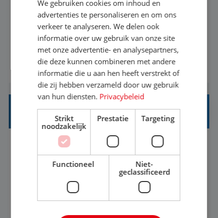
We gebruiken cookies om inhoud en
Met jouw ervaring in de reisbranche of
advertenties te personaliseren en om ons
verkeer te analyseren. We delen ook
achtergrond in toerisme ben je klaar voor de
informatie over uw gebruik van onze site
volgende stap. Vanaf je stoel reis je de hele
met onze advertentie- en analysepartners,
wereld over en speel je moeiteloos in op de
die deze kunnen combineren met andere
BEKIJK VACATURE
wensen van je team, je klant en wat er in de
informatie die u aan hen heeft verstrekt of
reiswereld gebeurt. Met je enthousiasme weet je
die zij hebben verzameld door uw gebruik
klanten te overtuigen om die droomreis te
van hun diensten.
Privacybeleid
boeken! ...
REISADVISEUR ALLROUND
Strikt
Prestatie
Targeting
noodzakelijk
Aalsmeer, Noord-Holland, Nederland
Baan
33-36 uur
MBO
Functioneel
Niet-
geclassificeerd
Een vakantie plannen is het leukste dat er is. Of
het nu voor jezelf is, of voor een ander: jij vindt
het super om een mooie reis van A tot Z te