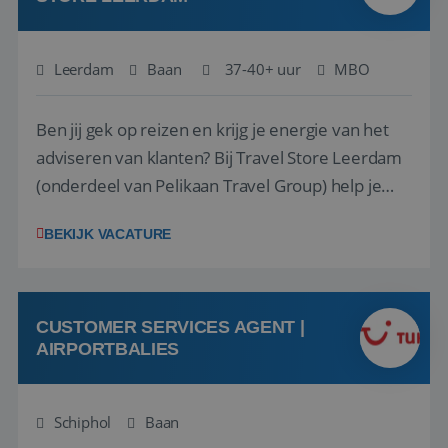
Leerdam
Baan
37-40+ uur
MBO
Ben jij gek op reizen en krijg je energie van het
adviseren van klanten? Bij Travel Store Leerdam
(onderdeel van Pelikaan Travel Group) help je
klanten met zorg en aandacht hun ideale reis te
BEKIJK VACATURE
vinden. Samen maken we van elke reis een
onvergetelijke ervaring. Of je nu al jaren ervaring
hebt in de reisbranche of j...
CUSTOMER SERVICES AGENT |
AIRPORTBALIES
Schiphol
Baan