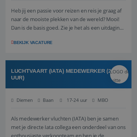
Heb jij een passie voor reizen en reis je graag af
naar de mooiste plekken van de wereld? Mooi!
Dan is de basis goed. Zie je het als een uitdaging
om anderen te inspireren en ondersteunen met
BEKIJK VACATURE
het samenstellen en boeken van de perfecte
vakantie en is verkopen je tweede natuur? Al
deze onderdelen zijn nu samen gevoegd...
LUCHTVAART (IATA) MEDEWERKER (24-32
UUR)
Diemen
Baan
17-24 uur
MBO
Als medewerker vluchten (IATA) ben je samen
met je directe Iata collega een onderdeel van ons
enthousiaste verkoopteam en ben je de