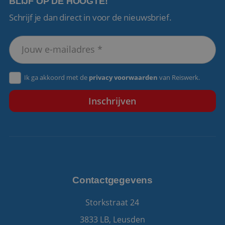
BLIJF OP DE HOOGTE!
Schrijf je dan direct in voor de nieuwsbrief.
VISITOR_PRIVACY_METADATA
5 maanden 4
YouTube
weken
.youtube.com
Ik ga akkoord met de
privacy voorwaarden
van Reiswerk.
Contactgegevens
Storkstraat 24
3833 LB, Leusden