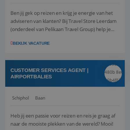
Ben jij gek op reizen en krijg je energie van het
adviseren van klanten? Bij Travel Store Leerdam
(onderdeel van Pelikaan Travel Group) help je
klanten met zorg en aandacht hun ideale reis te
BEKIJK VACATURE
vinden. Samen maken we van elke reis een
onvergetelijke ervaring. Of je nu al jaren ervaring
hebt in de reisbranche of j...
CUSTOMER SERVICES AGENT |
AIRPORTBALIES
Schiphol
Baan
Heb jij een passie voor reizen en reis je graag af
naar de mooiste plekken van de wereld? Mooi!