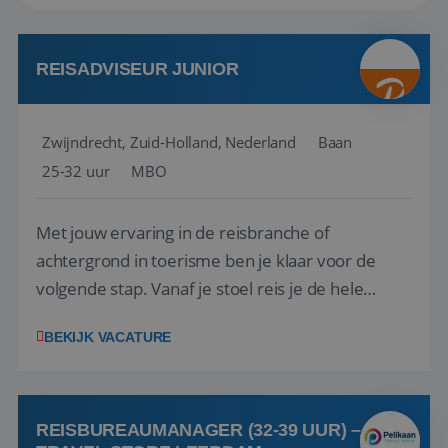
REISADVISEUR JUNIOR
Zwijndrecht, Zuid-Holland, Nederland
Baan
25-32 uur
MBO
Met jouw ervaring in de reisbranche of
achtergrond in toerisme ben je klaar voor de
volgende stap. Vanaf je stoel reis je de hele
wereld over en speel je moeiteloos in op de
BEKIJK VACATURE
wensen van je team, je klant en wat er in de
reiswereld gebeurt. Met je enthousiasme weet je
klanten te overtuigen om die droomreis te
boeken! ...
REISBUREAUMANAGER (32-39 UUR) –