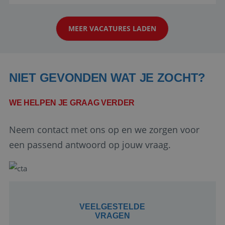
aarde kennen! 🏝️Wat ga je doen?Klantgericht
werken: of het nu gaat om vragen ...
MEER VACATURES LADEN
NIET GEVONDEN WAT JE ZOCHT?
WE HELPEN JE GRAAG VERDER
Google Privacy Policy
Neem contact met ons op en we zorgen voor
een passend antwoord op jouw vraag.
li_gc
5 maanden 4
LinkedIn
weken
Corporation
.linkedin.com
VEELGESTELDE
VRAGEN