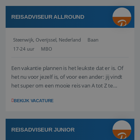
kwaliteitsbewaking van alles wat met IATA te m...
REISADVISEUR ALLROUND
Steenwijk, Overijssel, Nederland
Baan
17-24 uur
MBO
Een vakantie plannen is het leukste dat er is. Of
het nu voor jezelf is, of voor een ander: jij vindt
het super om een mooie reis van A tot Z te
regelen. Door jouw kennis en ervaring leren onze
BEKIJK VACATURE
vakantiegangers de meest prachtige plekjes op
aarde kennen! 🏝️Wat ga je doen?Klantgericht
werken: of het nu gaat om vragen ...
REISADVISEUR JUNIOR