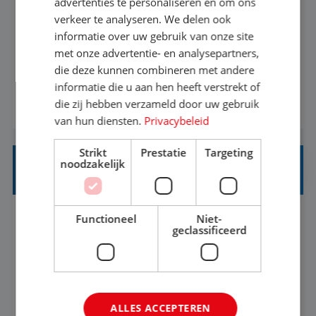
advertenties te personaliseren en om ons
verkeer te analyseren. We delen ook
Met jouw ervaring in de reisbranche of
informatie over uw gebruik van onze site
achtergrond in toerisme ben je klaar voor de
met onze advertentie- en analysepartners,
volgende stap. Vanaf je stoel reis je de hele
die deze kunnen combineren met andere
informatie die u aan hen heeft verstrekt of
wereld over en speel je moeiteloos in op de
die zij hebben verzameld door uw gebruik
BEKIJK VACATURE
wensen van je team, je klant en wat er in de
van hun diensten.
Privacybeleid
reiswereld gebeurt. Met je enthousiasme weet je
klanten te overtuigen om die droomreis te
Strikt
Prestatie
Targeting
noodzakelijk
boeken! ...
REISADVISEUR JUNIOR
Functioneel
Niet-
Bunschoten-Spakenburg, Utrecht, Nederland
Baan
geclassificeerd
37-40+ uur
MBO
Met jouw ervaring in de reisbranche of
achtergrond in toerisme ben je klaar voor de
ALLES ACCEPTEREN