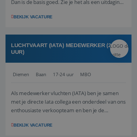
Dan is de basis goed. Zie je het als een uitdaging
om anderen te inspireren en ondersteunen met
BEKIJK VACATURE
het samenstellen en boeken van de perfecte
vakantie en is verkopen je tweede natuur? Al
deze onderdelen zijn nu samen gevoegd...
LUCHTVAART (IATA) MEDEWERKER (24-32
UUR)
Diemen
Baan
17-24 uur
MBO
Als medewerker vluchten (IATA) ben je samen
met je directe Iata collega een onderdeel van ons
enthousiaste verkoopteam en ben je de
vraagbaak voor alles met betrekking tot vluchten
BEKIJK VACATURE
en tarieven waar je collega’s niet uitkomen.
Voorts ben je verantwoordelijk voor een stuk