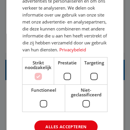
advertenties te personaliseren en om ons
verkeer te analyseren. We delen ook
Met jouw ervaring in de reisbranche of
informatie over uw gebruik van onze site
achtergrond in toerisme ben je klaar voor de
met onze advertentie- en analysepartners,
volgende stap. Vanaf je stoel reis je de hele
die deze kunnen combineren met andere
informatie die u aan hen heeft verstrekt of
wereld over en speel je moeiteloos in op de
die zij hebben verzameld door uw gebruik
BEKIJK VACATURE
wensen van je team, je klant en wat er in de
van hun diensten.
Privacybeleid
reiswereld gebeurt. Met je enthousiasme weet je
klanten te overtuigen om die droomreis te
Strikt
Prestatie
Targeting
noodzakelijk
boeken! ...
REISADVISEUR ALLROUND
Functioneel
Niet-
Aalsmeer, Noord-Holland, Nederland
Baan
geclassificeerd
33-36 uur
MBO
Een vakantie plannen is het leukste dat er is. Of
het nu voor jezelf is, of voor een ander: jij vindt
ALLES ACCEPTEREN