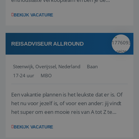
vraagbaak voor alles met betrekking tot vluchten
BEKIJK VACATURE
en tarieven waar je collega’s niet uitkomen.
Voorts ben je verantwoordelijk voor een stuk
kwaliteitsbewaking van alles wat met IATA te m...
REISADVISEUR ALLROUND
Steenwijk, Overijssel, Nederland
Baan
17-24 uur
MBO
Een vakantie plannen is het leukste dat er is. Of
het nu voor jezelf is, of voor een ander: jij vindt
het super om een mooie reis van A tot Z te
regelen. Door jouw kennis en ervaring leren onze
BEKIJK VACATURE
vakantiegangers de meest prachtige plekjes op
aarde kennen! 🏝️Wat ga je doen?Klantgericht