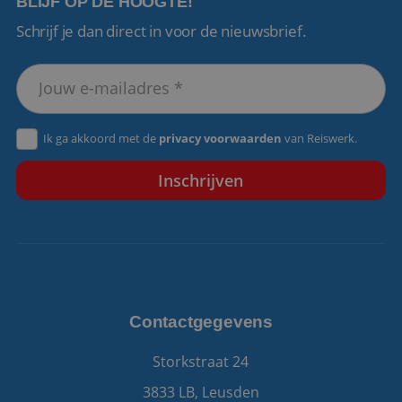
BLIJF OP DE HOOGTE!
Schrijf je dan direct in voor de nieuwsbrief.
VISITOR_PRIVACY_METADATA
5 maanden 4
YouTube
weken
.youtube.com
Ik ga akkoord met de
privacy voorwaarden
van Reiswerk.
Contactgegevens
Storkstraat 24
3833 LB, Leusden