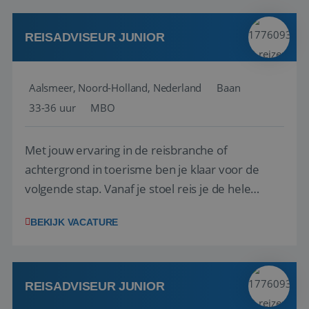
werken: of het nu gaat om vragen ...
REISADVISEUR JUNIOR
Aalsmeer, Noord-Holland, Nederland
Baan
33-36 uur
MBO
Met jouw ervaring in de reisbranche of
achtergrond in toerisme ben je klaar voor de
volgende stap. Vanaf je stoel reis je de hele
wereld over en speel je moeiteloos in op de
BEKIJK VACATURE
wensen van je team, je klant en wat er in de
reiswereld gebeurt. Met je enthousiasme weet je
klanten te overtuigen om die droomreis te
boeken! ...
REISADVISEUR JUNIOR