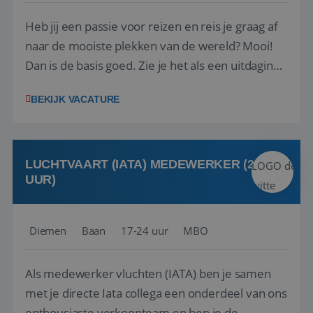
Heb jij een passie voor reizen en reis je graag af
naar de mooiste plekken van de wereld? Mooi!
Dan is de basis goed. Zie je het als een uitdaging
om anderen te inspireren en ondersteunen met
BEKIJK VACATURE
het samenstellen en boeken van de perfecte
vakantie en is verkopen je tweede natuur? Al
deze onderdelen zijn nu samen gevoegd...
LUCHTVAART (IATA) MEDEWERKER (24-32
UUR)
Diemen
Baan
17-24 uur
MBO
Als medewerker vluchten (IATA) ben je samen
met je directe Iata collega een onderdeel van ons
enthousiaste verkoopteam en ben je de