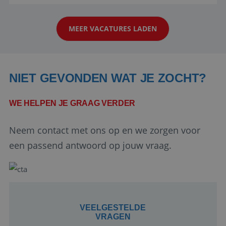
reiswereld gebeurt. Met je enthousiasme weet je
klanten te overtuigen om die droomreis te
MEER VACATURES LADEN
boeken! ...
NIET GEVONDEN WAT JE ZOCHT?
WE HELPEN JE GRAAG VERDER
Google Privacy Policy
Neem contact met ons op en we zorgen voor
een passend antwoord op jouw vraag.
li_gc
5 maanden 4
LinkedIn
weken
Corporation
.linkedin.com
VEELGESTELDE
VRAGEN