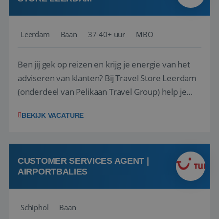
Leerdam
Baan
37-40+ uur
MBO
Ben jij gek op reizen en krijg je energie van het
adviseren van klanten? Bij Travel Store Leerdam
(onderdeel van Pelikaan Travel Group) help je
klanten met zorg en aandacht hun ideale reis te
BEKIJK VACATURE
vinden. Samen maken we van elke reis een
onvergetelijke ervaring. Of je nu al jaren ervaring
hebt in de reisbranche of j...
CUSTOMER SERVICES AGENT |
AIRPORTBALIES
Schiphol
Baan