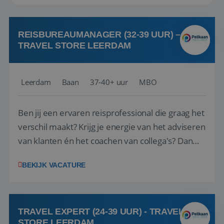
REISBUREAUMANAGER (32-39 UUR) –
TRAVEL STORE LEERDAM
Leerdam
Baan
37-40+ uur
MBO
Ben jij een ervaren reisprofessional die graag het
verschil maakt? Krijg je energie van het adviseren
van klanten én het coachen van collega's? Dan
zijn wij op zoek naar jou. Bij Travel Store Leerdam
BEKIJK VACATURE
(onderdeel van Pelikaan Travel Group) zoeken
we een Reisbureaumanager die samen met het
team het reisbureau verder...
TRAVEL EXPERT (24-39 UUR) - TRAVEL
STORE LEERDAM