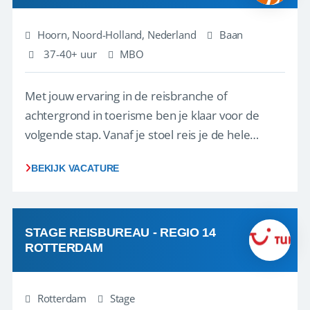
Hoorn, Noord-Holland, Nederland
Baan
37-40+ uur
MBO
Met jouw ervaring in de reisbranche of
achtergrond in toerisme ben je klaar voor de
volgende stap. Vanaf je stoel reis je de hele
wereld over en speel je moeiteloos in op de
BEKIJK VACATURE
wensen van je team, je klant en wat er in de
reiswereld gebeurt. Met je enthousiasme weet je
klanten te overtuigen om die droomreis te
boeken! ...
STAGE REISBUREAU - REGIO 14
ROTTERDAM
Rotterdam
Stage