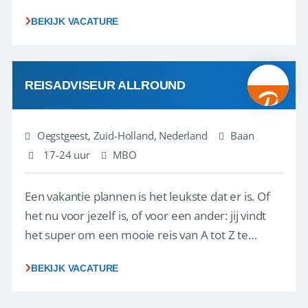
playbook that regional teams bring to life
BEKIJK VACATURE
locally. The role will be published until 18 August
2026. ABOUT OUR OFFER• Personal benefits:
Attractive remuneration, discre...
REISADVISEUR ALLROUND
Oegstgeest, Zuid-Holland, Nederland
Baan
17-24 uur
MBO
Een vakantie plannen is het leukste dat er is. Of
het nu voor jezelf is, of voor een ander: jij vindt
het super om een mooie reis van A tot Z te
regelen. Door jouw kennis en ervaring leren onze
BEKIJK VACATURE
vakantiegangers de meest prachtige plekjes op
aarde kennen! 🏝️Wat ga je doen?Klantgericht