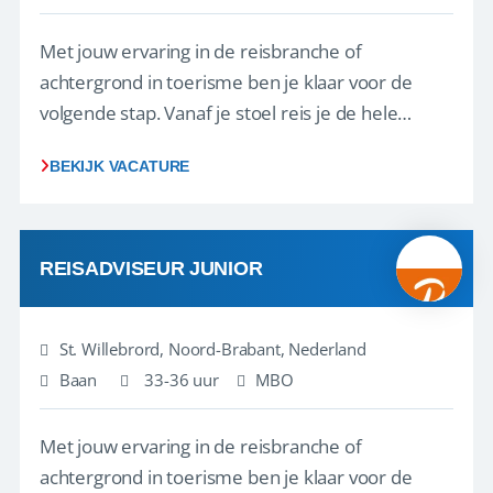
Met jouw ervaring in de reisbranche of
achtergrond in toerisme ben je klaar voor de
volgende stap. Vanaf je stoel reis je de hele
wereld over en speel je moeiteloos in op de
BEKIJK VACATURE
wensen van je team, je klant en wat er in de
reiswereld gebeurt. Met je enthousiasme weet je
klanten te overtuigen om die droomreis te
boeken! ...
REISADVISEUR JUNIOR
St. Willebrord, Noord-Brabant, Nederland
Baan
33-36 uur
MBO
Met jouw ervaring in de reisbranche of
achtergrond in toerisme ben je klaar voor de