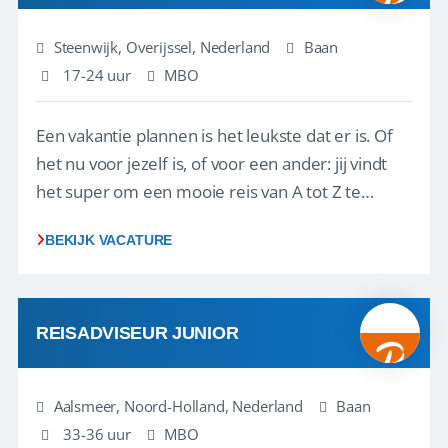
Steenwijk, Overijssel, Nederland
Baan
17-24 uur
MBO
Een vakantie plannen is het leukste dat er is. Of
het nu voor jezelf is, of voor een ander: jij vindt
het super om een mooie reis van A tot Z te
regelen. Door jouw kennis en ervaring leren onze
BEKIJK VACATURE
vakantiegangers de meest prachtige plekjes op
aarde kennen! 🏝️Wat ga je doen?Klantgericht
werken: of het nu gaat om vragen ...
REISADVISEUR JUNIOR
Aalsmeer, Noord-Holland, Nederland
Baan
33-36 uur
MBO