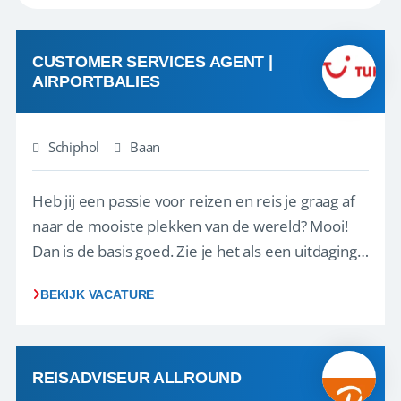
CUSTOMER SERVICES AGENT |
AIRPORTBALIES
Schiphol
Baan
Heb jij een passie voor reizen en reis je graag af
naar de mooiste plekken van de wereld? Mooi!
Dan is de basis goed. Zie je het als een uitdaging
om anderen te inspireren en ondersteunen met
BEKIJK VACATURE
het samenstellen en boeken van de perfecte
vakantie en is verkopen je tweede natuur? Al
deze onderdelen zijn nu samen gevoegd...
REISADVISEUR ALLROUND