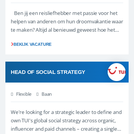
Ben jij een reisliefhebber met passie voor het
helpen van anderen om hun droomvakantie waar
te maken? Altijd al benieuwd geweest hoe het
eraan toegaat achter de schermen bij een van de
BEKIJK VACATURE
grootste reisorganisaties? Dan is een stage bij TUI
Nederland echt iets voor jou! Wij zijn op zoek
naar een enthousiaste, leergie...
HEAD OF SOCIAL STRATEGY
Flexible
Baan
We're looking for a strategic leader to define and
own TUI's global social strategy across organic,
influencer and paid channels – creating a single