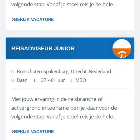
volgende stap. Vanaf je stoel reis je de hele
wereld over en speel je moeiteloos in op de
BEKIJK VACATURE
wensen van je team, je klant en wat er in de
reiswereld gebeurt. Met je enthousiasme weet je
klanten te overtuigen om die droomreis te
boeken! ...
REISADVISEUR JUNIOR
Bunschoten-Spakenburg, Utrecht, Nederland
Baan
37-40+ uur
MBO
Met jouw ervaring in de reisbranche of
achtergrond in toerisme ben je klaar voor de
volgende stap. Vanaf je stoel reis je de hele
wereld over en speel je moeiteloos in op de
BEKIJK VACATURE
wensen van je team, je klant en wat er in de