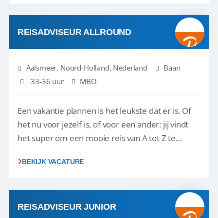
reiswereld gebeurt. Met je enthousiasme weet je
klanten te overtuigen om die droomreis te
boeken! ...
REISADVISEUR ALLROUND
Aalsmeer, Noord-Holland, Nederland
Baan
33-36 uur
MBO
Een vakantie plannen is het leukste dat er is. Of
het nu voor jezelf is, of voor een ander: jij vindt
het super om een mooie reis van A tot Z te
regelen. Door jouw kennis en ervaring leren onze
BEKIJK VACATURE
vakantiegangers de meest prachtige plekjes op
aarde kennen! 🏝️Wat ga je doen?Klantgericht
werken: of het nu gaat om vragen ...
REISADVISEUR JUNIOR