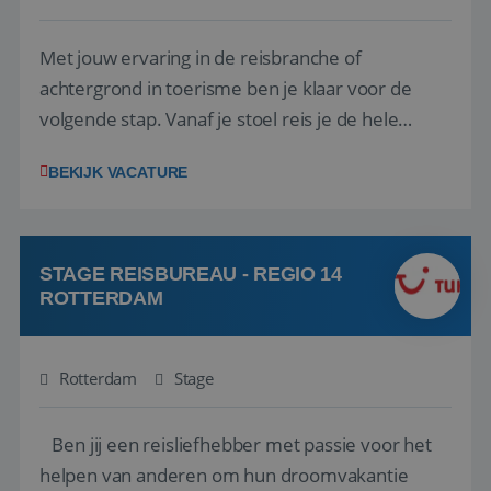
Met jouw ervaring in de reisbranche of
achtergrond in toerisme ben je klaar voor de
volgende stap. Vanaf je stoel reis je de hele
wereld over en speel je moeiteloos in op de
BEKIJK VACATURE
wensen van je team, je klant en wat er in de
reiswereld gebeurt. Met je enthousiasme weet je
klanten te overtuigen om die droomreis te
boeken! ...
STAGE REISBUREAU - REGIO 14
ROTTERDAM
Rotterdam
Stage
Ben jij een reisliefhebber met passie voor het
helpen van anderen om hun droomvakantie