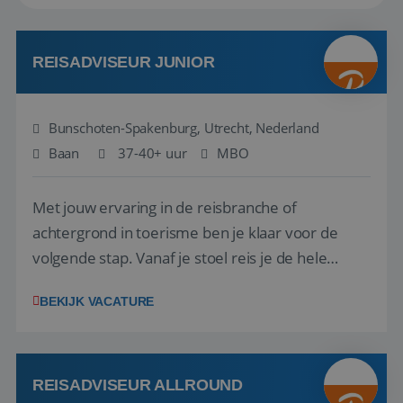
REISADVISEUR JUNIOR
Bunschoten-Spakenburg, Utrecht, Nederland
Baan
37-40+ uur
MBO
Met jouw ervaring in de reisbranche of
achtergrond in toerisme ben je klaar voor de
volgende stap. Vanaf je stoel reis je de hele
wereld over en speel je moeiteloos in op de
BEKIJK VACATURE
wensen van je team, je klant en wat er in de
reiswereld gebeurt. Met je enthousiasme weet je
klanten te overtuigen om die droomreis te
boeken! ...
REISADVISEUR ALLROUND