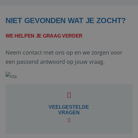
NIET GEVONDEN WAT JE ZOCHT?
WE HELPEN JE GRAAG VERDER
Neem contact met ons op en we zorgen voor
een passend antwoord op jouw vraag.
Google Privacy Policy
li_gc
5 maanden 4
LinkedIn
weken
VEELGESTELDE
Corporation
.linkedin.com
VRAGEN