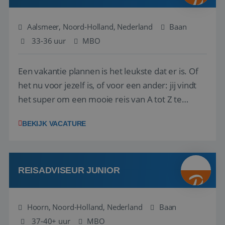
Aalsmeer, Noord-Holland, Nederland
Baan
33-36 uur
MBO
Een vakantie plannen is het leukste dat er is. Of
het nu voor jezelf is, of voor een ander: jij vindt
het super om een mooie reis van A tot Z te
regelen. Door jouw kennis en ervaring leren onze
BEKIJK VACATURE
vakantiegangers de meest prachtige plekjes op
aarde kennen! 🏝️Wat ga je doen?Klantgericht
werken: of het nu gaat om vragen ...
REISADVISEUR JUNIOR
Hoorn, Noord-Holland, Nederland
Baan
37-40+ uur
MBO