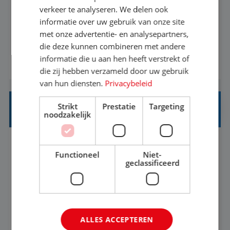
Als Stagiaire Business Intelligence ga je de
verkeer te analyseren. We delen ook
informatiebehoefte van verschillende interne
informatie over uw gebruik van onze site
met onze advertentie- en analysepartners,
afdelingen specificeren. Aan de hand van deze
die deze kunnen combineren met andere
informatiebehoefte ga je BI-producten zoals
informatie die u aan hen heeft verstrekt of
BEKIJK VACATURE
adviezen, rapportages en dashboards
die zij hebben verzameld door uw gebruik
ontwikkelen, aanpassen en leveren. Deze
van hun diensten.
Privacybeleid
producten ontwikkel je door middel van de data
Strikt
Prestatie
Targeting
uit ons datawa...
INKOPER VAKANTIES
noodzakelijk
Nijmegen
Baan
33-36 uur
MBO
Functioneel
Niet-
geclassificeerd
Jij vindt de mooiste plekjes ter wereld en geeft
eenoudergezinnen én singles de meest
onvergetelijke vakanties van hun leven, hoe gaaf
ALLES ACCEPTEREN
is dat? Ben jij de commerciële professional die