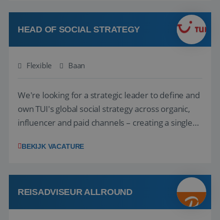
vakantie en is verkopen je tweede natuur? Al
deze onderdelen zijn nu samen gevoegd...
HEAD OF SOCIAL STRATEGY
Flexible
Baan
We're looking for a strategic leader to define and
own TUI's global social strategy across organic,
influencer and paid channels – creating a single
playbook that regional teams bring to life
BEKIJK VACATURE
locally. The role will be published until 18 August
2026. ABOUT OUR OFFER• Personal benefits:
Attractive remuneration, discre...
REISADVISEUR ALLROUND