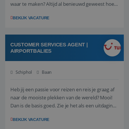
waar te maken? Altijd al benieuwd geweest hoe
het eraan toegaat achter de schermen bij een
BEKIJK VACATURE
van de grootste reisorganisaties? Dan is een
stage bij TUI Nederland echt iets voor jou! Wij zijn
op zoek naar een enthousiaste, leergie...
CUSTOMER SERVICES AGENT |
AIRPORTBALIES
Schiphol
Baan
Heb jij een passie voor reizen en reis je graag af
naar de mooiste plekken van de wereld? Mooi!
Dan is de basis goed. Zie je het als een uitdaging
om anderen te inspireren en ondersteunen met
BEKIJK VACATURE
het samenstellen en boeken van de perfecte