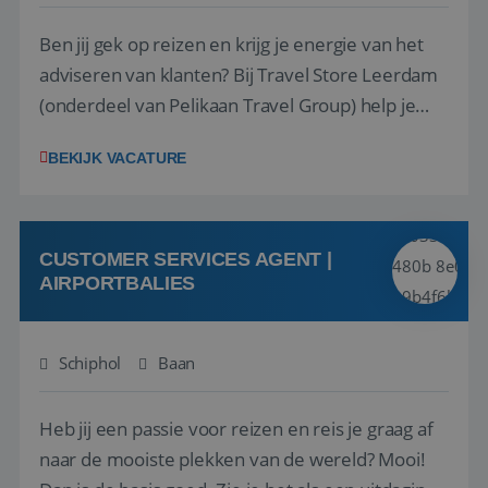
Ben jij gek op reizen en krijg je energie van het
adviseren van klanten? Bij Travel Store Leerdam
(onderdeel van Pelikaan Travel Group) help je
klanten met zorg en aandacht hun ideale reis te
BEKIJK VACATURE
vinden. Samen maken we van elke reis een
onvergetelijke ervaring. Of je nu al jaren ervaring
hebt in de reisbranche of j...
CUSTOMER SERVICES AGENT |
AIRPORTBALIES
Schiphol
Baan
Heb jij een passie voor reizen en reis je graag af
naar de mooiste plekken van de wereld? Mooi!