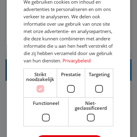
We gebruiken cookies om inhoud en
Met jouw ervaring in de reisbranche of
advertenties te personaliseren en om ons
verkeer te analyseren. We delen ook
achtergrond in toerisme ben je klaar voor de
informatie over uw gebruik van onze site
volgende stap. Vanaf je stoel reis je de hele
met onze advertentie- en analysepartners,
wereld over en speel je moeiteloos in op de
die deze kunnen combineren met andere
BEKIJK VACATURE
wensen van je team, je klant en wat er in de
informatie die u aan hen heeft verstrekt of
reiswereld gebeurt. Met je enthousiasme weet je
die zij hebben verzameld door uw gebruik
klanten te overtuigen om die droomreis te
van hun diensten.
Privacybeleid
boeken! ...
REISADVISEUR JUNIOR
Strikt
Prestatie
Targeting
noodzakelijk
Bunschoten-Spakenburg, Utrecht, Nederland
Baan
37-40+ uur
MBO
Functioneel
Niet-
geclassificeerd
Met jouw ervaring in de reisbranche of
achtergrond in toerisme ben je klaar voor de
volgende stap. Vanaf je stoel reis je de hele