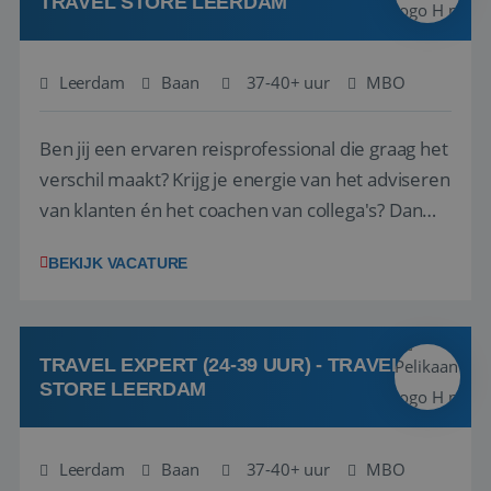
TRAVEL STORE LEERDAM
Leerdam
Baan
37-40+ uur
MBO
Ben jij een ervaren reisprofessional die graag het
verschil maakt? Krijg je energie van het adviseren
van klanten én het coachen van collega's? Dan
zijn wij op zoek naar jou. Bij Travel Store Leerdam
BEKIJK VACATURE
(onderdeel van Pelikaan Travel Group) zoeken
we een Reisbureaumanager die samen met het
team het reisbureau verder...
TRAVEL EXPERT (24-39 UUR) - TRAVEL
STORE LEERDAM
Leerdam
Baan
37-40+ uur
MBO