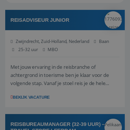
REISADVISEUR JUNIOR
Zwijndrecht, Zuid-Holland, Nederland
Baan
25-32 uur
MBO
Met jouw ervaring in de reisbranche of
achtergrond in toerisme ben je klaar voor de
volgende stap. Vanaf je stoel reis je de hele
wereld over en speel je moeiteloos in op de
BEKIJK VACATURE
wensen van je team, je klant en wat er in de
reiswereld gebeurt. Met je enthousiasme weet je
klanten te overtuigen om die droomreis te
boeken! ...
REISBUREAUMANAGER (32-39 UUR) –