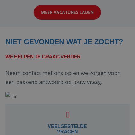
werken: of het nu gaat om vragen ...
MEER VACATURES LADEN
NIET GEVONDEN WAT JE ZOCHT?
WE HELPEN JE GRAAG VERDER
Neem contact met ons op en we zorgen voor
Google Privacy Policy
een passend antwoord op jouw vraag.
li_gc
5 maanden 4
LinkedIn
weken
Corporation
.linkedin.com
VEELGESTELDE
VRAGEN