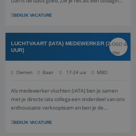
Dan is de basis goed. Zie je het als een uitdaging
om anderen te inspireren en ondersteunen met
BEKIJK VACATURE
het samenstellen en boeken van de perfecte
vakantie en is verkopen je tweede natuur? Al
deze onderdelen zijn nu samen gevoegd...
LUCHTVAART (IATA) MEDEWERKER (24-32
UUR)
Diemen
Baan
17-24 uur
MBO
Als medewerker vluchten (IATA) ben je samen
met je directe Iata collega een onderdeel van ons
enthousiaste verkoopteam en ben je de
vraagbaak voor alles met betrekking tot vluchten
BEKIJK VACATURE
en tarieven waar je collega’s niet uitkomen.
Voorts ben je verantwoordelijk voor een stuk