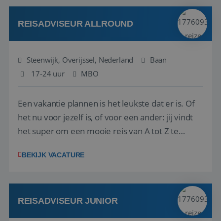
kwaliteitsbewaking van alles wat met IATA te m...
REISADVISEUR ALLROUND
Steenwijk, Overijssel, Nederland
Baan
17-24 uur
MBO
Een vakantie plannen is het leukste dat er is. Of
het nu voor jezelf is, of voor een ander: jij vindt
het super om een mooie reis van A tot Z te
regelen. Door jouw kennis en ervaring leren onze
BEKIJK VACATURE
vakantiegangers de meest prachtige plekjes op
aarde kennen! 🏝️Wat ga je doen?Klantgericht
werken: of het nu gaat om vragen ...
REISADVISEUR JUNIOR