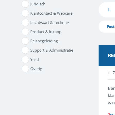
Juridisch
Klantcontact & Webcare
Luchtvaart & Techniek
Post
Product & Inkoop
Reisbegeleiding
Support & Administratie
RE
Yield
Overig
7
Ben
klant
van
ver