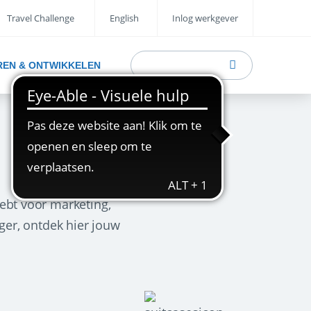
Travel Challenge
English
Inlog werkgever
REN & ONTWIKKELEN
ebt voor marketing,
ager, ontdek hier jouw