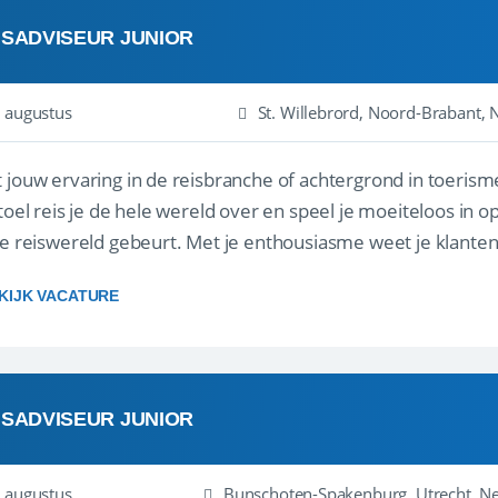
ISADVISEUR JUNIOR
 augustus
St. Willebrord, Noord-Brabant, 
 jouw ervaring in de reisbranche of achtergrond in toerism
stoel reis je de hele wereld over en speel je moeiteloos in o
de reiswereld gebeurt. Met je enthousiasme weet je klante
ken! ...
KIJK VACATURE
ISADVISEUR JUNIOR
 augustus
Bunschoten-Spakenburg, Utrecht, N