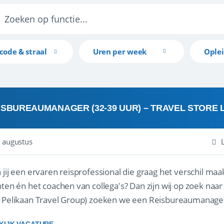
code & straal
Uren per week
Ople
ISBUREAUMANAGER (32-39 UUR) – TRAVEL STORE
 augustus
 jij een ervaren reisprofessional die graag het verschil maa
en én het coachen van collega's? Dan zijn wij op zoek naar jou. Bij Travel Store Leerdam (on
 Pelikaan Travel Group) zoeken we een Reisbureaumanage
der...