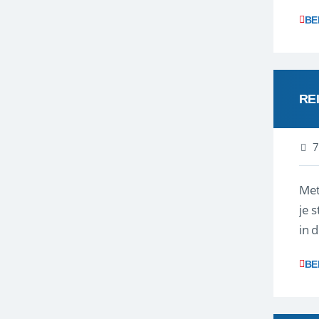
vra
BE
RE
7
Met
je 
in 
boe
BE