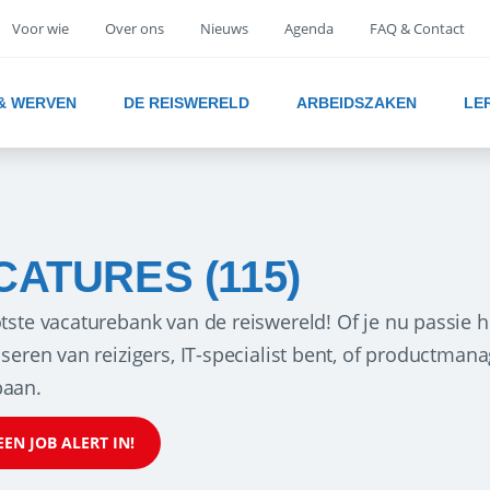
Voor wie
Over ons
Nieuws
Agenda
FAQ & Contact
 & WERVEN
DE REISWERELD
ARBEIDSZAKEN
LE
CATURES (115)
tste vacaturebank van de reiswereld! Of je nu passie h
iseren van reizigers, IT-specialist bent, of productman
aan.
EEN JOB ALERT IN!