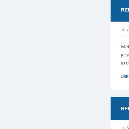
RE
7
Met
je 
in 
boe
BE
RE
6