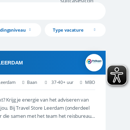
idingsniveau
Type vacature
 LEERDAM
Leerdam
Baan
37-40+ uur
MBO
kt? Krijg je energie van het adviseren van
derdeel
r die samen met het team het reisbureau