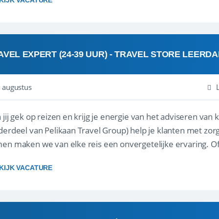
KIJK VACATURE
AVEL EXPERT (24-39 UUR) - TRAVEL STORE LEERD
 augustus
ij gek op reizen en krijg je energie van het adviseren van klanten? Bij Travel St
derdeel van Pelikaan Travel Group) help je klanten met zorg
 maken we van elke reis een onvergetelijke ervaring. Of je nu al jaren ervaring hebt in de
branche of j...
KIJK VACATURE