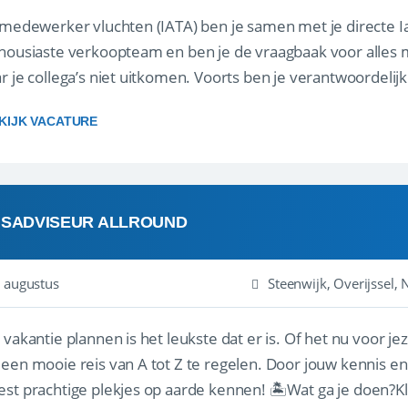
 medewerker vluchten (IATA) ben je samen met je directe I
housiaste verkoopteam en ben je de vraagbaak voor alles m
r je collega’s niet uitkomen. Voorts ben je verantwoordelijk
 met IATA te m...
KIJK VACATURE
ISADVISEUR ALLROUND
 augustus
Steenwijk, Overijssel,
 vakantie plannen is het leukste dat er is. Of het nu voor jeze
een mooie reis van A tot Z te regelen. Door jouw kennis e
st prachtige plekjes op aarde kennen! 🏝️Wat ga je doen?K