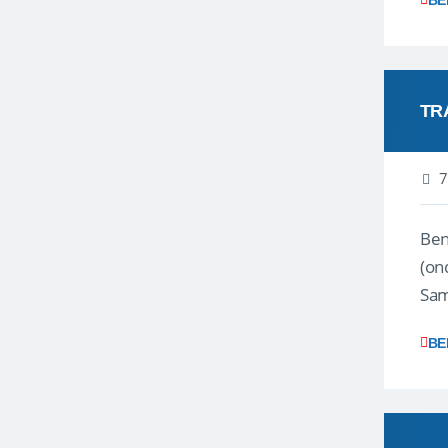
BE
TR
7
Ben j
(on
Samen
reis
BE