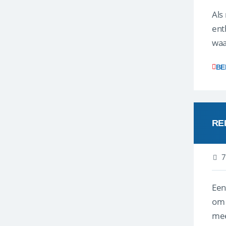
Als
ent
waa
wat
BE
RE
7
Een
om 
mee