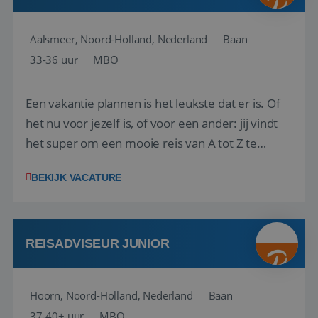
Aalsmeer, Noord-Holland, Nederland
Baan
33-36 uur
MBO
Een vakantie plannen is het leukste dat er is. Of
het nu voor jezelf is, of voor een ander: jij vindt
het super om een mooie reis van A tot Z te
regelen. Door jouw kennis en ervaring leren onze
BEKIJK VACATURE
vakantiegangers de meest prachtige plekjes op
aarde kennen! 🏝️Wat ga je doen?Klantgericht
werken: of het nu gaat om vragen ...
REISADVISEUR JUNIOR
Hoorn, Noord-Holland, Nederland
Baan
37-40+ uur
MBO