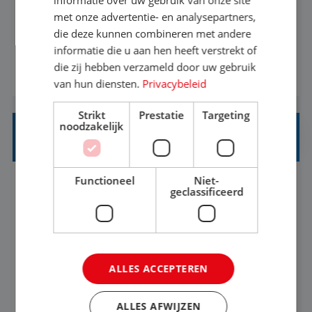
met onze advertentie- en analysepartners,
informatiebehoefte van verschillende interne
die deze kunnen combineren met andere
afdelingen specificeren. Aan de hand van deze
informatie die u aan hen heeft verstrekt of
informatiebehoefte ga je BI-producten zoals
die zij hebben verzameld door uw gebruik
BEKIJK VACATURE
adviezen, rapportages en dashboards
van hun diensten.
Privacybeleid
ontwikkelen, aanpassen en leveren. Deze
Strikt
Prestatie
Targeting
producten ontwikkel je door middel van de data
noodzakelijk
uit ons datawa...
INKOPER VAKANTIES
Functioneel
Niet-
Nijmegen
Baan
33-36 uur
MBO
geclassificeerd
Jij vindt de mooiste plekjes ter wereld en geeft
eenoudergezinnen én singles de meest
ALLES ACCEPTEREN
onvergetelijke vakanties van hun leven, hoe gaaf
is dat? Ben jij de commerciële professional die
BEKIJK VACATURE
ALLES AFWIJZEN
net zo goed thuis is in een onderhandeling als op