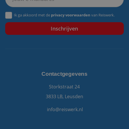
VISITOR_PRIVACY_METADATA
5 maanden 4
YouTube
Ik ga akkoord met de
privacy voorwaarden
van Reiswerk.
weken
.youtube.com
Contactgegevens
Storkstraat 24
3833 LB, Leusden
info@reiswerk.nl
Aanbieder
/