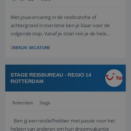
Met jouw ervaring in de reisbranche of
achtergrond in toerisme ben je klaar voor de
volgende stap. Vanaf je stoel reis je de hele
wereld over en speel je moeiteloos in op de
BEKIJK VACATURE
wensen van je team, je klant en wat er in de
reiswereld gebeurt. Met je enthousiasme weet je
klanten te overtuigen om die droomreis te
boeken! ...
STAGE REISBUREAU - REGIO 14
ROTTERDAM
Rotterdam
Stage
Ben jij een reisliefhebber met passie voor het
helpen van anderen om hun droomvakantie