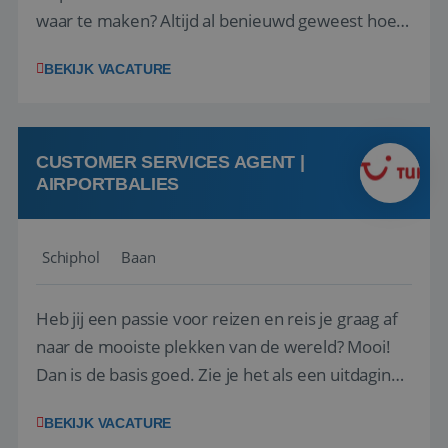
waar te maken? Altijd al benieuwd geweest hoe
het eraan toegaat achter de schermen bij een
BEKIJK VACATURE
van de grootste reisorganisaties? Dan is een
stage bij TUI Nederland echt iets voor jou! Wij zijn
op zoek naar een enthousiaste, leergie...
CUSTOMER SERVICES AGENT |
AIRPORTBALIES
Schiphol
Baan
Heb jij een passie voor reizen en reis je graag af
naar de mooiste plekken van de wereld? Mooi!
Dan is de basis goed. Zie je het als een uitdaging
om anderen te inspireren en ondersteunen met
BEKIJK VACATURE
het samenstellen en boeken van de perfecte