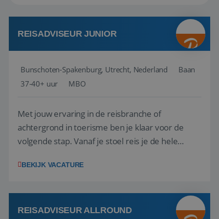
REISADVISEUR JUNIOR
Bunschoten-Spakenburg, Utrecht, Nederland
Baan
37-40+ uur
MBO
Met jouw ervaring in de reisbranche of
achtergrond in toerisme ben je klaar voor de
volgende stap. Vanaf je stoel reis je de hele
wereld over en speel je moeiteloos in op de
BEKIJK VACATURE
wensen van je team, je klant en wat er in de
reiswereld gebeurt. Met je enthousiasme weet je
klanten te overtuigen om die droomreis te
boeken! ...
REISADVISEUR ALLROUND