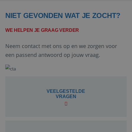
NIET GEVONDEN WAT JE ZOCHT?
WE HELPEN JE GRAAG VERDER
Neem contact met ons op en we zorgen voor
Google Privacy Policy
een passend antwoord op jouw vraag.
li_gc
5 maanden 4
LinkedIn
weken
Corporation
VEELGESTELDE
.linkedin.com
VRAGEN
_GRECAPTCHA
5 maanden 4
Google LLC
weken
www.google.com