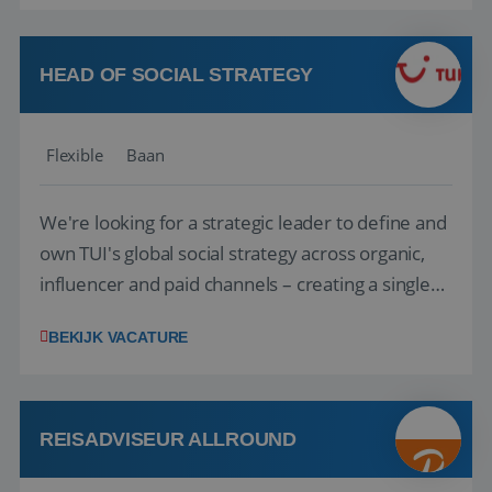
vakantie en is verkopen je tweede natuur? Al
deze onderdelen zijn nu samen gevoegd...
HEAD OF SOCIAL STRATEGY
Flexible
Baan
We're looking for a strategic leader to define and
own TUI's global social strategy across organic,
influencer and paid channels – creating a single
playbook that regional teams bring to life
BEKIJK VACATURE
locally. The role will be published until 18 August
2026. ABOUT OUR OFFER• Personal benefits:
Attractive remuneration, discre...
REISADVISEUR ALLROUND