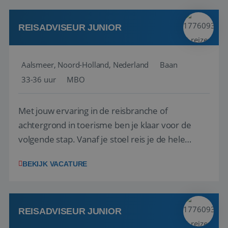
werken: of het nu gaat om vragen ...
REISADVISEUR JUNIOR
Aalsmeer, Noord-Holland, Nederland
Baan
33-36 uur
MBO
Met jouw ervaring in de reisbranche of
achtergrond in toerisme ben je klaar voor de
volgende stap. Vanaf je stoel reis je de hele
wereld over en speel je moeiteloos in op de
BEKIJK VACATURE
wensen van je team, je klant en wat er in de
reiswereld gebeurt. Met je enthousiasme weet je
klanten te overtuigen om die droomreis te
boeken! ...
REISADVISEUR JUNIOR