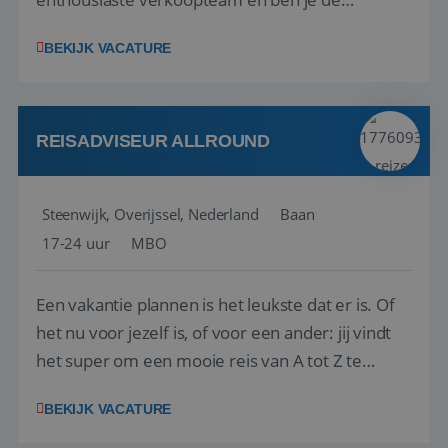
vraagbaak voor alles met betrekking tot vluchten
BEKIJK VACATURE
en tarieven waar je collega’s niet uitkomen.
Voorts ben je verantwoordelijk voor een stuk
kwaliteitsbewaking van alles wat met IATA te m...
REISADVISEUR ALLROUND
Steenwijk, Overijssel, Nederland
Baan
17-24 uur
MBO
Een vakantie plannen is het leukste dat er is. Of
het nu voor jezelf is, of voor een ander: jij vindt
het super om een mooie reis van A tot Z te
regelen. Door jouw kennis en ervaring leren onze
BEKIJK VACATURE
vakantiegangers de meest prachtige plekjes op
aarde kennen! 🏝️Wat ga je doen?Klantgericht