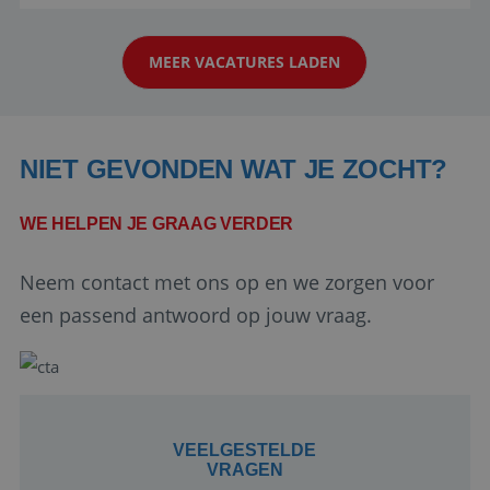
reiswereld gebeurt. Met je enthousiasme weet je
klanten te overtuigen om die droomreis te
MEER VACATURES LADEN
boeken! ...
NIET GEVONDEN WAT JE ZOCHT?
WE HELPEN JE GRAAG VERDER
Google Privacy Policy
Neem contact met ons op en we zorgen voor
een passend antwoord op jouw vraag.
li_gc
5 maanden 4
LinkedIn
weken
Corporation
.linkedin.com
VEELGESTELDE
VRAGEN