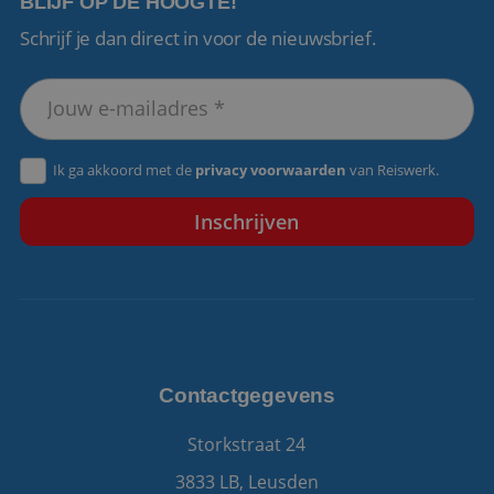
BLIJF OP DE HOOGTE!
Schrijf je dan direct in voor de nieuwsbrief.
VISITOR_PRIVACY_METADATA
5 maanden 4
YouTube
weken
.youtube.com
Ik ga akkoord met de
privacy voorwaarden
van Reiswerk.
Contactgegevens
Storkstraat 24
3833 LB, Leusden