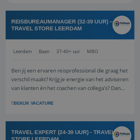
REISBUREAUMANAGER (32-39 UUR) –
TRAVEL STORE LEERDAM
Leerdam
Baan
37-40+ uur
MBO
Ben jij een ervaren reisprofessional die graag het
verschil maakt? Krijg je energie van het adviseren
van klanten én het coachen van collega's? Dan
zijn wij op zoek naar jou. Bij Travel Store Leerdam
BEKIJK VACATURE
(onderdeel van Pelikaan Travel Group) zoeken
we een Reisbureaumanager die samen met het
team het reisbureau verder...
TRAVEL EXPERT (24-39 UUR) - TRAVEL
STORE LEERDAM