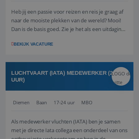
Heb jij een passie voor reizen en reis je graag af
naar de mooiste plekken van de wereld? Mooi!
Dan is de basis goed. Zie je het als een uitdaging
om anderen te inspireren en ondersteunen met
BEKIJK VACATURE
het samenstellen en boeken van de perfecte
vakantie en is verkopen je tweede natuur? Al
deze onderdelen zijn nu samen gevoegd...
LUCHTVAART (IATA) MEDEWERKER (24-32
UUR)
Diemen
Baan
17-24 uur
MBO
Als medewerker vluchten (IATA) ben je samen
met je directe Iata collega een onderdeel van ons
enthousiaste verkoopteam en ben je de