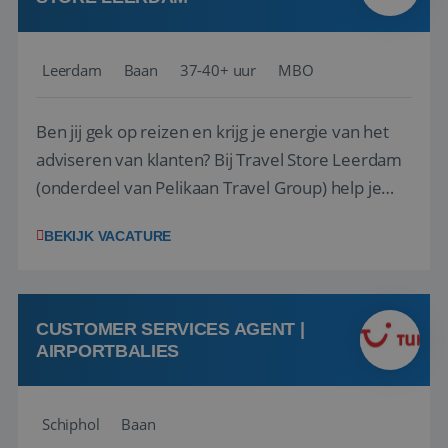
Leerdam
Baan
37-40+ uur
MBO
Ben jij gek op reizen en krijg je energie van het
adviseren van klanten? Bij Travel Store Leerdam
(onderdeel van Pelikaan Travel Group) help je
klanten met zorg en aandacht hun ideale reis te
BEKIJK VACATURE
vinden. Samen maken we van elke reis een
onvergetelijke ervaring. Of je nu al jaren ervaring
hebt in de reisbranche of j...
CUSTOMER SERVICES AGENT |
AIRPORTBALIES
Schiphol
Baan