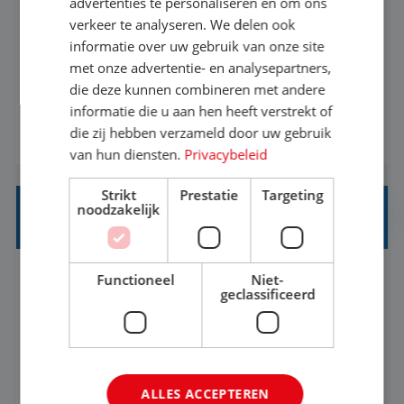
advertenties te personaliseren en om ons
verkeer te analyseren. We delen ook
Met jouw ervaring in de reisbranche of
informatie over uw gebruik van onze site
achtergrond in toerisme ben je klaar voor de
met onze advertentie- en analysepartners,
volgende stap. Vanaf je stoel reis je de hele
die deze kunnen combineren met andere
informatie die u aan hen heeft verstrekt of
wereld over en speel je moeiteloos in op de
die zij hebben verzameld door uw gebruik
BEKIJK VACATURE
wensen van je team, je klant en wat er in de
van hun diensten.
Privacybeleid
reiswereld gebeurt. Met je enthousiasme weet je
klanten te overtuigen om die droomreis te
Strikt
Prestatie
Targeting
noodzakelijk
boeken! ...
REISADVISEUR ALLROUND
Functioneel
Niet-
Aalsmeer, Noord-Holland, Nederland
Baan
geclassificeerd
33-36 uur
MBO
Een vakantie plannen is het leukste dat er is. Of
het nu voor jezelf is, of voor een ander: jij vindt
ALLES ACCEPTEREN