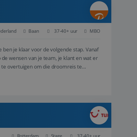
ina's.
gasten op te slaan
et-essentiële
akelijke cookie
ederland
Baan
37-40+ uur
MBO
uitgevoerd met het
rscheid te maken
e ben je klaar voor de volgende stap. Vanaf
g voor de website,
en over het
p de wensen van je team, je klant en wat er
n te overtuigen om die droomreis te
Cookie-Script.com-
 bezoekers te
okie-Script.com is
toestemming van de
interactie met de
vens over de
trekking tot
lingen, zodat hun
 toekomstige
Omschrijving
Rotterdam
Stage
37-40+ uur