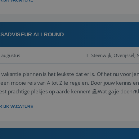
KIJK VACATURE
ISADVISEUR ALLROUND
 augustus
Steenwijk, Overijssel,
 vakantie plannen is het leukste dat er is. Of het nu voor jeze
een mooie reis van A tot Z te regelen. Door jouw kennis e
st prachtige plekjes op aarde kennen! 🏝️Wat ga je doen?K
gen ...
KIJK VACATURE