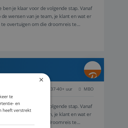
e ben je klaar voor de volgende stap. Vanaf
p de wensen van je team, je klant en wat er
n te overtuigen om die droomreis te
×
ederland
Baan
37-40+ uur
MBO
keer te
tentie- en
e ben je klaar voor de volgende stap. Vanaf
 heeft verstrekt
p de wensen van je team, je klant en wat er
n te overtuigen om die droomreis te