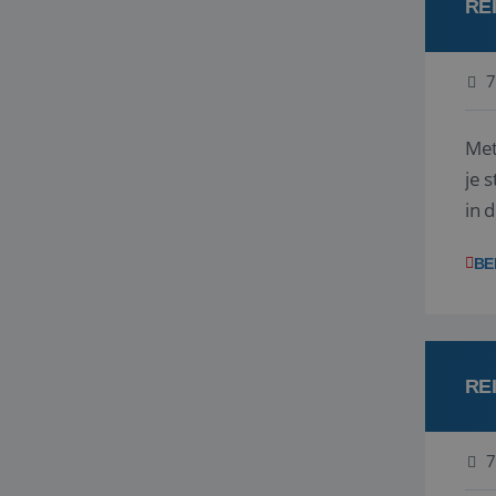
RE
7
Met
je 
in 
boe
BE
RE
7