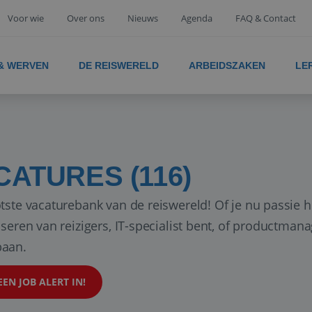
Voor wie
Over ons
Nieuws
Agenda
FAQ & Contact
 & WERVEN
DE REISWERELD
ARBEIDSZAKEN
LE
CATURES (116)
tste vacaturebank van de reiswereld! Of je nu passie h
iseren van reizigers, IT-specialist bent, of productman
aan.
EEN JOB ALERT IN!