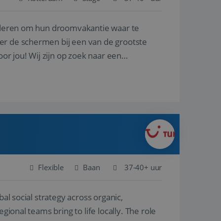
nderen om hun droomvakantie waar te
en betrokkenheid op
tefunctionaliteit te
n voert informatie
er de schermen bij een van de grootste
ikt en over
eft gezien voordat
oor jou! Wij zijn op zoek naar een
alytics - wat een
analyseservice van
ers te
r toe te wijzen als
be-video's die in
n site en wordt
e websitebezoeker
 te berekenen voor
face gebruikt.
we gebruiken om het
nalytics software.
e meten.
e gebruiker op te
 tot één
osoft als een
 door ingesloten
e sessiestatus te
 dat het
soft-domeinen,
Flexible
Baan
37-40+ uur
orgt voor de goede
al social strategy across organic,
het delen van de
gional teams bring to life locally. The role