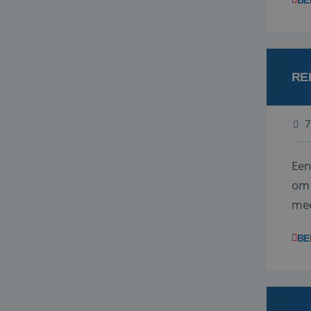
BE
RE
7
Een
om 
mee
vra
BE