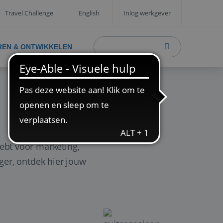
Travel Challenge
English
Inlog werkgever
REN & ONTWIKKELEN
ebt voor marketing,
ager, ontdek hier jouw