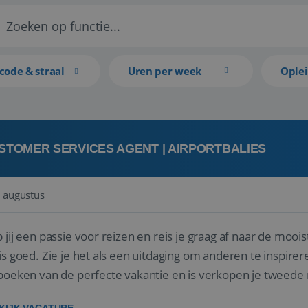
code & straal
Uren per week
Ople
STOMER SERVICES AGENT | AIRPORTBALIES
 augustus
 jij een passie voor reizen en reis je graag af naar de mooi
is goed. Zie je het als een uitdaging om anderen te inspi
boeken van de perfecte vakantie en is verkopen je tweede 
oegd...