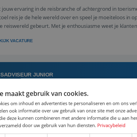
 jouw ervaring in de reisbranche of achtergrond in toerism
stoel reis je de hele wereld over en speel je moeiteloos in o
de reiswereld gebeurt. Met je enthousiasme weet je klante
ken! ...
KIJK VACATURE
ISADVISEUR JUNIOR
e maakt gebruik van cookies.
 augustus
Bunschoten-Spakenburg, Utrecht, N
kies om inhoud en advertenties te personaliseren en om ons ver
len ook informatie over uw gebruik van onze site met onze adver
 jouw ervaring in de reisbranche of achtergrond in toerism
 die deze kunnen combineren met andere informatie die u aan hen
stoel reis je de hele wereld over en speel je moeiteloos in o
n verzameld door uw gebruik van hun diensten.
Privacybeleid
de reiswereld gebeurt. Met je enthousiasme weet je klante