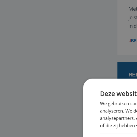
Met
je 
in 
boe
BE
RE
Deze websit
6
We gebruiken coo
analyseren. We de
Met
analysepartners,
je 
of die zij hebbe
in 