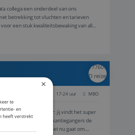
ata collega een onderdeel van ons
et betrekking tot vluchten en tarieven
 voor een stuk kwaliteitsbewaking van alles
×
 Nederland
Baan
17-24 uur
MBO
keer te
tentie- en
lf is, of voor een ander: jij vindt het super
 heeft verstrekt
n ervaring leren onze vakantiegangers de
lantgericht werken: of het nu gaat om