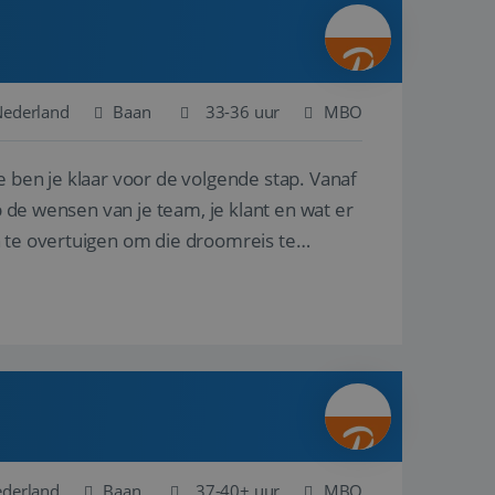
ina's.
gasten op te slaan
et-essentiële
akelijke cookie
Nederland
Baan
33-36 uur
MBO
uitgevoerd met het
rscheid te maken
e ben je klaar voor de volgende stap. Vanaf
g voor de website,
en over het
p de wensen van je team, je klant en wat er
n te overtuigen om die droomreis te
Cookie-Script.com-
 bezoekers te
okie-Script.com is
toestemming van de
interactie met de
vens over de
trekking tot
lingen, zodat hun
 toekomstige
Omschrijving
ederland
Baan
37-40+ uur
MBO