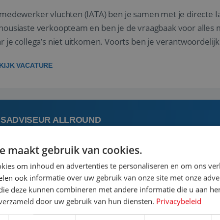
 medewerker vluchten (IATA) ben je samen met je directe I
housiaste verkoopteam en ben je de vraagbaak voor alles m
r je collega’s niet uitkomen. Voorts ben je verantwoordelijk
 met IATA te m...
KIJK VACATURE
ISADVISEUR ALLROUND
e maakt gebruik van cookies.
 augustus
Steenwijk, Overijssel,
kies om inhoud en advertenties te personaliseren en om ons ver
len ook informatie over uw gebruik van onze site met onze adver
 vakantie plannen is het leukste dat er is. Of het nu voor jeze
 die deze kunnen combineren met andere informatie die u aan hen
een mooie reis van A tot Z te regelen. Door jouw kennis e
n verzameld door uw gebruik van hun diensten.
Privacybeleid
st prachtige plekjes op aarde kennen! 🏝️Wat ga je doen?K