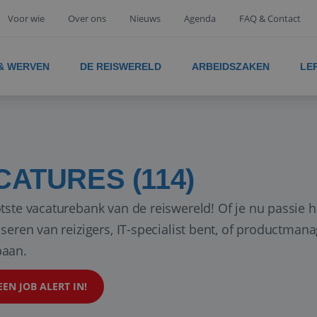
Voor wie
Over ons
Nieuws
Agenda
FAQ & Contact
 & WERVEN
DE REISWERELD
ARBEIDSZAKEN
LE
CATURES (114)
tste vacaturebank van de reiswereld! Of je nu passie h
iseren van reizigers, IT-specialist bent, of productman
aan.
EEN JOB ALERT IN!