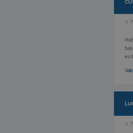
CU
7
Heb
bas
en 
gev
BE
LU
7