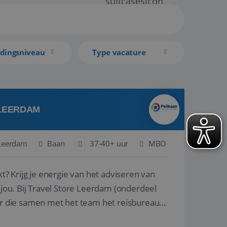
idingsniveau
Type vacature
 LEERDAM
Leerdam
Baan
37-40+ uur
MBO
kt? Krijg je energie van het adviseren van
derdeel
r die samen met het team het reisbureau