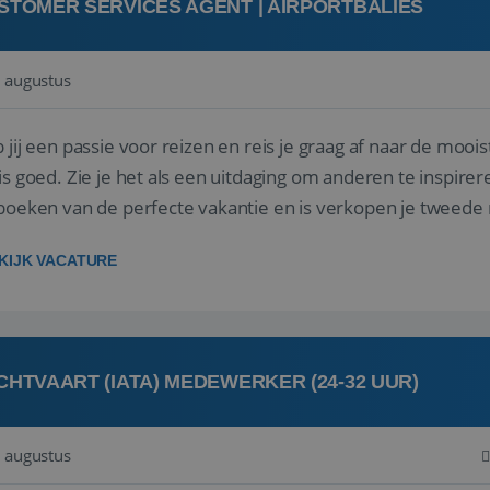
STOMER SERVICES AGENT | AIRPORTBALIES
 augustus
 jij een passie voor reizen en reis je graag af naar de mooi
is goed. Zie je het als een uitdaging om anderen te inspi
boeken van de perfecte vakantie en is verkopen je tweede 
oegd...
KIJK VACATURE
CHTVAART (IATA) MEDEWERKER (24-32 UUR)
 augustus