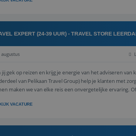
KIJK VACATURE
AVEL EXPERT (24-39 UUR) - TRAVEL STORE LEERD
 augustus
ij gek op reizen en krijg je energie van het adviseren van klanten? Bij Travel St
derdeel van Pelikaan Travel Group) help je klanten met zorg
 maken we van elke reis een onvergetelijke ervaring. Of je nu al jaren ervaring hebt in de
branche of j...
KIJK VACATURE