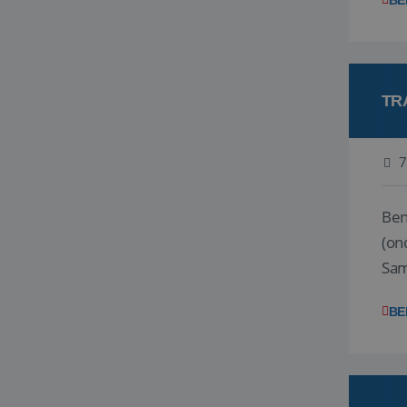
BE
TR
7
Ben j
(on
Samen
reis
BE