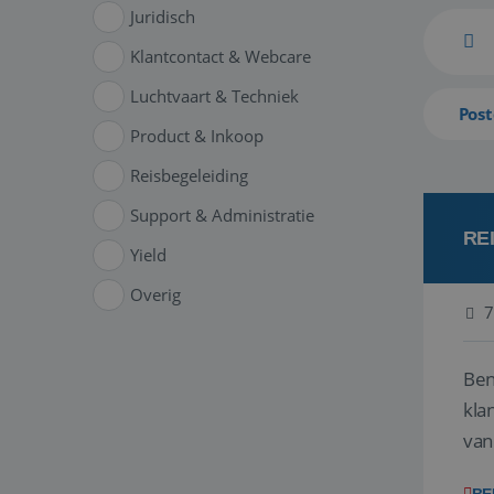
Juridisch
Klantcontact & Webcare
Luchtvaart & Techniek
Post
Product & Inkoop
Reisbegeleiding
Support & Administratie
RE
Yield
Overig
7
Ben
klant
van
ver