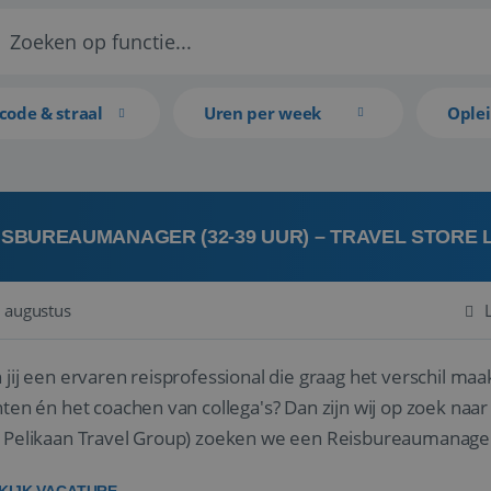
code & straal
Uren per week
Ople
ISBUREAUMANAGER (32-39 UUR) – TRAVEL STORE
 augustus
 jij een ervaren reisprofessional die graag het verschil maa
en én het coachen van collega's? Dan zijn wij op zoek naar jou. Bij Travel Store Leerdam (on
 Pelikaan Travel Group) zoeken we een Reisbureaumanage
der...