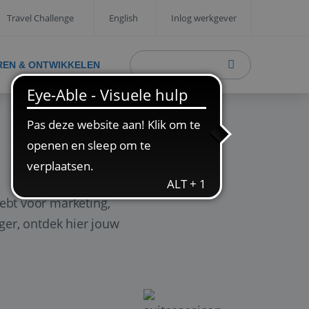
Travel Challenge
English
Inlog werkgever
REN & ONTWIKKELEN
ebt voor marketing,
ager, ontdek hier jouw