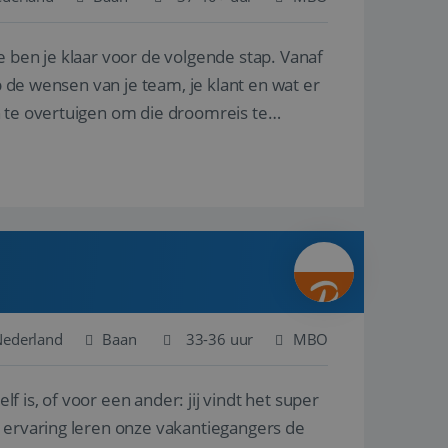
e ben je klaar voor de volgende stap. Vanaf
en betrokkenheid op
tefunctionaliteit te
n voert informatie
p de wensen van je team, je klant en wat er
ikt en over
eft gezien voordat
n te overtuigen om die droomreis te
alytics - wat een
analyseservice van
ers te
r toe te wijzen als
be-video's die in
n site en wordt
e websitebezoeker
 te berekenen voor
face gebruikt.
we gebruiken om het
nalytics software.
e meten.
e gebruiker op te
 tot één
osoft als een
 door ingesloten
e sessiestatus te
 dat het
soft-domeinen,
Nederland
Baan
33-36 uur
MBO
orgt voor de goede
lf is, of voor een ander: jij vindt het super
het delen van de
n ervaring leren onze vakantiegangers de