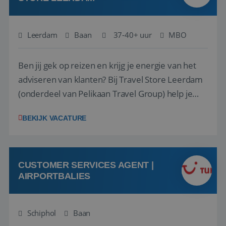
Leerdam
Baan
37-40+ uur
MBO
Ben jij gek op reizen en krijg je energie van het
adviseren van klanten? Bij Travel Store Leerdam
(onderdeel van Pelikaan Travel Group) help je
klanten met zorg en aandacht hun ideale reis te
BEKIJK VACATURE
vinden. Samen maken we van elke reis een
onvergetelijke ervaring. Of je nu al jaren ervaring
hebt in de reisbranche of j...
CUSTOMER SERVICES AGENT |
AIRPORTBALIES
Schiphol
Baan