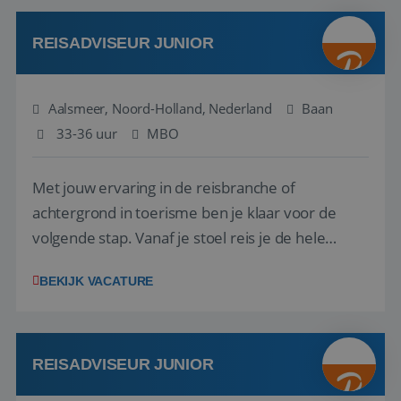
werken: of het nu gaat om vragen ...
REISADVISEUR JUNIOR
Aalsmeer, Noord-Holland, Nederland
Baan
33-36 uur
MBO
Met jouw ervaring in de reisbranche of
achtergrond in toerisme ben je klaar voor de
volgende stap. Vanaf je stoel reis je de hele
wereld over en speel je moeiteloos in op de
BEKIJK VACATURE
wensen van je team, je klant en wat er in de
reiswereld gebeurt. Met je enthousiasme weet je
klanten te overtuigen om die droomreis te
boeken! ...
REISADVISEUR JUNIOR