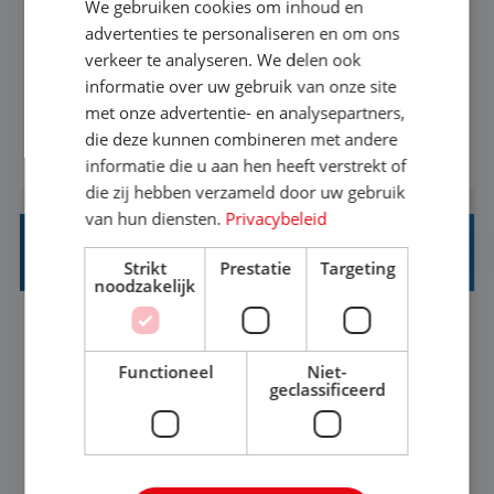
We gebruiken cookies om inhoud en
Met jouw ervaring in de reisbranche of
advertenties te personaliseren en om ons
verkeer te analyseren. We delen ook
achtergrond in toerisme ben je klaar voor de
informatie over uw gebruik van onze site
volgende stap. Vanaf je stoel reis je de hele
met onze advertentie- en analysepartners,
wereld over en speel je moeiteloos in op de
die deze kunnen combineren met andere
BEKIJK VACATURE
wensen van je team, je klant en wat er in de
informatie die u aan hen heeft verstrekt of
reiswereld gebeurt. Met je enthousiasme weet je
die zij hebben verzameld door uw gebruik
klanten te overtuigen om die droomreis te
van hun diensten.
Privacybeleid
boeken! ...
REISADVISEUR ALLROUND
Strikt
Prestatie
Targeting
noodzakelijk
Aalsmeer, Noord-Holland, Nederland
Baan
33-36 uur
MBO
Functioneel
Niet-
geclassificeerd
Een vakantie plannen is het leukste dat er is. Of
het nu voor jezelf is, of voor een ander: jij vindt
het super om een mooie reis van A tot Z te