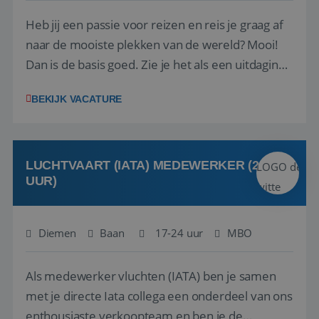
Heb jij een passie voor reizen en reis je graag af
naar de mooiste plekken van de wereld? Mooi!
Dan is de basis goed. Zie je het als een uitdaging
om anderen te inspireren en ondersteunen met
BEKIJK VACATURE
het samenstellen en boeken van de perfecte
vakantie en is verkopen je tweede natuur? Al
deze onderdelen zijn nu samen gevoegd...
LUCHTVAART (IATA) MEDEWERKER (24-32
UUR)
Diemen
Baan
17-24 uur
MBO
Als medewerker vluchten (IATA) ben je samen
met je directe Iata collega een onderdeel van ons
enthousiaste verkoopteam en ben je de