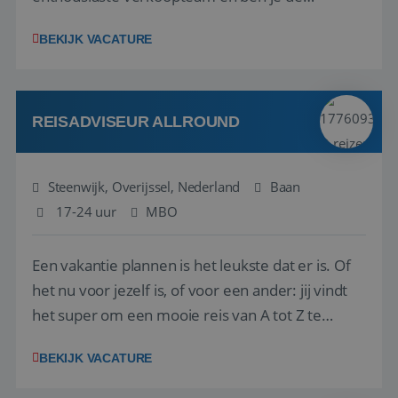
vraagbaak voor alles met betrekking tot vluchten
BEKIJK VACATURE
en tarieven waar je collega’s niet uitkomen.
Voorts ben je verantwoordelijk voor een stuk
kwaliteitsbewaking van alles wat met IATA te m...
REISADVISEUR ALLROUND
Steenwijk, Overijssel, Nederland
Baan
17-24 uur
MBO
Een vakantie plannen is het leukste dat er is. Of
het nu voor jezelf is, of voor een ander: jij vindt
het super om een mooie reis van A tot Z te
regelen. Door jouw kennis en ervaring leren onze
BEKIJK VACATURE
vakantiegangers de meest prachtige plekjes op
aarde kennen! 🏝️Wat ga je doen?Klantgericht