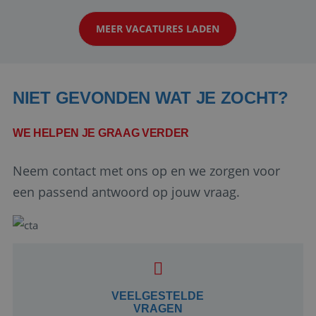
klanten te overtuigen om die droomreis te
MEER VACATURES LADEN
boeken! ...
NIET GEVONDEN WAT JE ZOCHT?
WE HELPEN JE GRAAG VERDER
Neem contact met ons op en we zorgen voor
Google Privacy Policy
een passend antwoord op jouw vraag.
li_gc
5 maanden 4
LinkedIn
weken
Corporation
.linkedin.com
VEELGESTELDE
VRAGEN