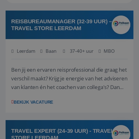
REISBUREAUMANAGER (32-39 UUR) –
TRAVEL STORE LEERDAM
Leerdam
Baan
37-40+ uur
MBO
Ben jij een ervaren reisprofessional die graag het
verschil maakt? Krijg je energie van het adviseren
van klanten én het coachen van collega's? Dan
zijn wij op zoek naar jou. Bij Travel Store Leerdam
BEKIJK VACATURE
(onderdeel van Pelikaan Travel Group) zoeken
we een Reisbureaumanager die samen met het
team het reisbureau verder...
TRAVEL EXPERT (24-39 UUR) - TRAVEL
STORE LEERDAM