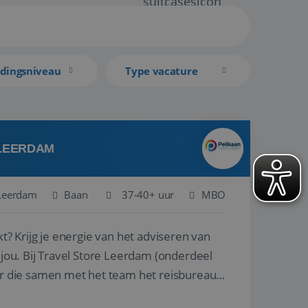
idingsniveau
Type vacature
 LEERDAM
Leerdam
Baan
37-40+ uur
MBO
kt? Krijg je energie van het adviseren van
derdeel
r die samen met het team het reisbureau