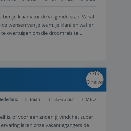
e ben je klaar voor de volgende stap. Vanaf
en betrokkenheid op
tefunctionaliteit te
n voert informatie
p de wensen van je team, je klant en wat er
ikt en over
eft gezien voordat
n te overtuigen om die droomreis te
alytics - wat een
analyseservice van
ers te
r toe te wijzen als
be-video's die in
n site en wordt
e websitebezoeker
 te berekenen voor
face gebruikt.
we gebruiken om het
nalytics software.
e meten.
e gebruiker op te
 tot één
osoft als een
 door ingesloten
e sessiestatus te
 dat het
soft-domeinen,
Nederland
Baan
33-36 uur
MBO
orgt voor de goede
lf is, of voor een ander: jij vindt het super
het delen van de
n ervaring leren onze vakantiegangers de