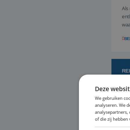
Als
ent
waa
wat
BE
RE
Deze websit
7
We gebruiken coo
analyseren. We de
Een
analysepartners,
om 
of die zij hebbe
mee