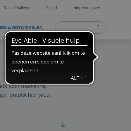
Travel Challenge
English
Inlog werkgever
REN & ONTWIKKELEN
ebt voor marketing,
ager, ontdek hier jouw