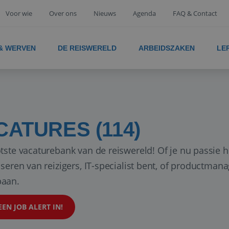
Voor wie
Over ons
Nieuws
Agenda
FAQ & Contact
 & WERVEN
DE REISWERELD
ARBEIDSZAKEN
LE
CATURES (114)
tste vacaturebank van de reiswereld! Of je nu passie h
iseren van reizigers, IT-specialist bent, of productman
aan.
EEN JOB ALERT IN!