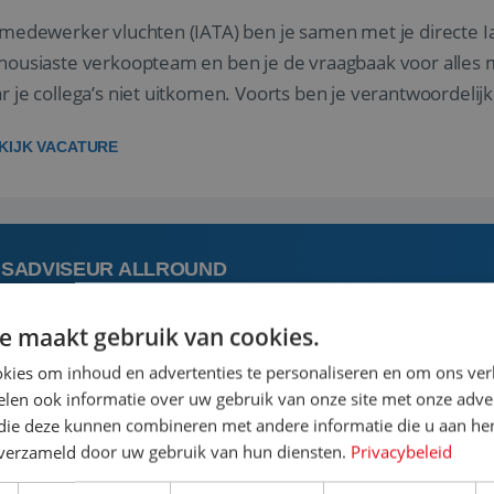
 medewerker vluchten (IATA) ben je samen met je directe I
housiaste verkoopteam en ben je de vraagbaak voor alles m
r je collega’s niet uitkomen. Voorts ben je verantwoordelijk
 met IATA te m...
KIJK VACATURE
ISADVISEUR ALLROUND
e maakt gebruik van cookies.
 augustus
Steenwijk, Overijssel,
kies om inhoud en advertenties te personaliseren en om ons ver
len ook informatie over uw gebruik van onze site met onze adver
 vakantie plannen is het leukste dat er is. Of het nu voor jeze
 die deze kunnen combineren met andere informatie die u aan hen
een mooie reis van A tot Z te regelen. Door jouw kennis e
n verzameld door uw gebruik van hun diensten.
Privacybeleid
st prachtige plekjes op aarde kennen! 🏝️Wat ga je doen?K