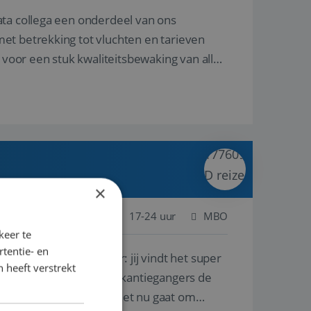
ata collega een onderdeel van ons
et betrekking tot vluchten en tarieven
 voor een stuk kwaliteitsbewaking van alles
×
 Nederland
Baan
17-24 uur
MBO
keer te
tentie- en
lf is, of voor een ander: jij vindt het super
 heeft verstrekt
n ervaring leren onze vakantiegangers de
lantgericht werken: of het nu gaat om