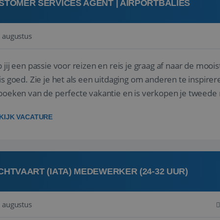
STOMER SERVICES AGENT | AIRPORTBALIES
 augustus
 jij een passie voor reizen en reis je graag af naar de mooi
is goed. Zie je het als een uitdaging om anderen te inspi
boeken van de perfecte vakantie en is verkopen je tweede 
oegd...
KIJK VACATURE
CHTVAART (IATA) MEDEWERKER (24-32 UUR)
 augustus