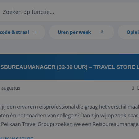
code & straal
Uren per week
Ople
ISBUREAUMANAGER (32-39 UUR) – TRAVEL STORE
 augustus
 jij een ervaren reisprofessional die graag het verschil maa
en én het coachen van collega's? Dan zijn wij op zoek naar jou. Bij Travel Store Leerdam (on
 Pelikaan Travel Group) zoeken we een Reisbureaumanage
der...