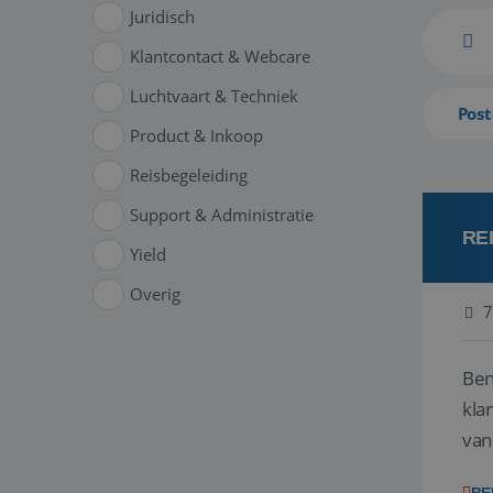
Juridisch
Klantcontact & Webcare
Luchtvaart & Techniek
Post
Product & Inkoop
Reisbegeleiding
Support & Administratie
RE
Yield
Overig
7
Ben
klant
van
ver