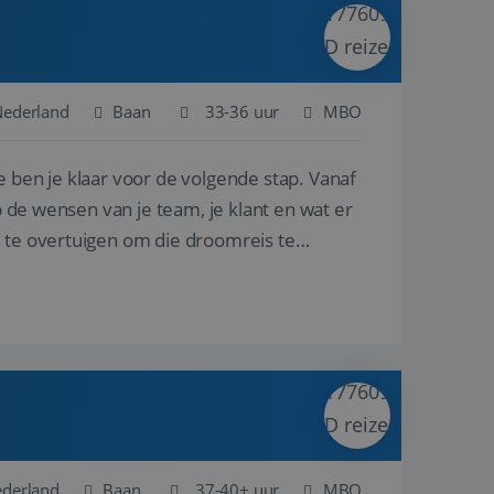
ina's.
gasten op te slaan
et-essentiële
akelijke cookie
Nederland
Baan
33-36 uur
MBO
uitgevoerd met het
rscheid te maken
e ben je klaar voor de volgende stap. Vanaf
g voor de website,
en over het
p de wensen van je team, je klant en wat er
n te overtuigen om die droomreis te
Cookie-Script.com-
 bezoekers te
okie-Script.com is
toestemming van de
interactie met de
vens over de
trekking tot
lingen, zodat hun
 toekomstige
Omschrijving
ederland
Baan
37-40+ uur
MBO