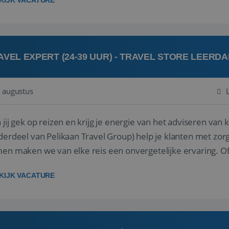
KIJK VACATURE
AVEL EXPERT (24-39 UUR) - TRAVEL STORE LEERD
 augustus
ij gek op reizen en krijg je energie van het adviseren van klanten? Bij Travel St
derdeel van Pelikaan Travel Group) help je klanten met zorg
 maken we van elke reis een onvergetelijke ervaring. Of je nu al jaren ervaring hebt in de
branche of j...
KIJK VACATURE