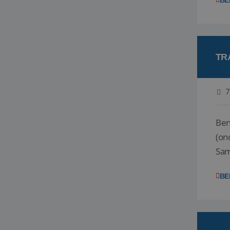
BE
TR
7
Ben j
(on
Samen
reis
BE