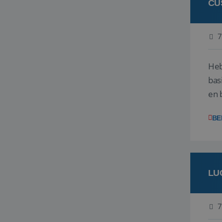
CU
7
Heb
bas
en 
gev
BE
LU
7