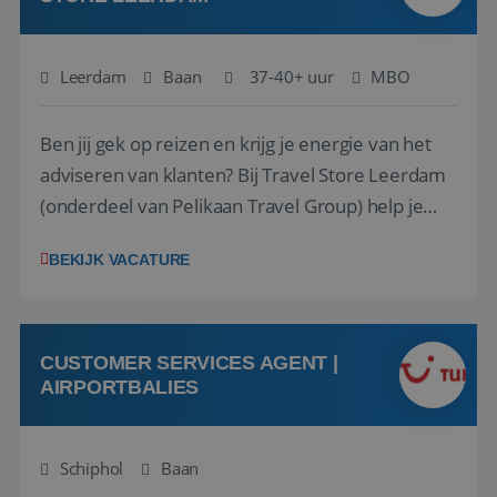
Leerdam
Baan
37-40+ uur
MBO
Ben jij gek op reizen en krijg je energie van het
adviseren van klanten? Bij Travel Store Leerdam
(onderdeel van Pelikaan Travel Group) help je
klanten met zorg en aandacht hun ideale reis te
BEKIJK VACATURE
vinden. Samen maken we van elke reis een
onvergetelijke ervaring. Of je nu al jaren ervaring
hebt in de reisbranche of j...
CUSTOMER SERVICES AGENT |
AIRPORTBALIES
Schiphol
Baan