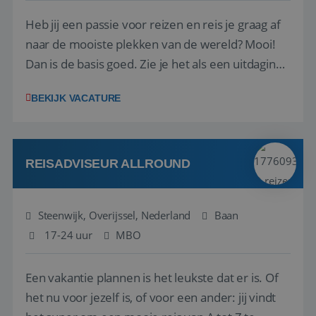
Heb jij een passie voor reizen en reis je graag af
naar de mooiste plekken van de wereld? Mooi!
Dan is de basis goed. Zie je het als een uitdaging
om anderen te inspireren en ondersteunen met
BEKIJK VACATURE
het samenstellen en boeken van de perfecte
vakantie en is verkopen je tweede natuur? Al
deze onderdelen zijn nu samen gevoegd...
REISADVISEUR ALLROUND
Steenwijk, Overijssel, Nederland
Baan
17-24 uur
MBO
Een vakantie plannen is het leukste dat er is. Of
het nu voor jezelf is, of voor een ander: jij vindt