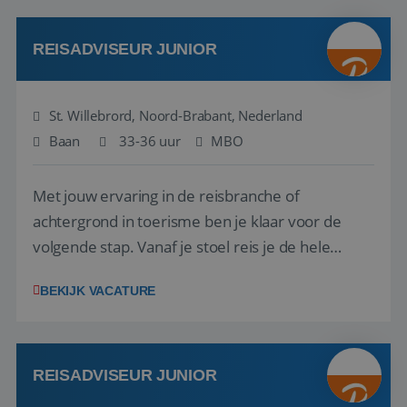
klanten te overtuigen om die droomreis te
boeken! ...
REISADVISEUR JUNIOR
St. Willebrord, Noord-Brabant, Nederland
Baan
33-36 uur
MBO
Met jouw ervaring in de reisbranche of
achtergrond in toerisme ben je klaar voor de
volgende stap. Vanaf je stoel reis je de hele
wereld over en speel je moeiteloos in op de
BEKIJK VACATURE
wensen van je team, je klant en wat er in de
reiswereld gebeurt. Met je enthousiasme weet je
klanten te overtuigen om die droomreis te
boeken! ...
REISADVISEUR JUNIOR