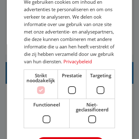
We gebruiken cookies om inhoud en
advertenties te personaliseren en om ons
Een vakantie plannen is het leukste dat er is. Of
verkeer te analyseren. We delen ook
het nu voor jezelf is, of voor een ander: jij vindt
informatie over uw gebruik van onze site
het super om een mooie reis van A tot Z te
met onze advertentie- en analysepartners,
regelen. Door jouw kennis en ervaring leren onze
die deze kunnen combineren met andere
BEKIJK VACATURE
vakantiegangers de meest prachtige plekjes op
informatie die u aan hen heeft verstrekt of
die zij hebben verzameld door uw gebruik
aarde kennen! 🏝️Wat ga je doen?Klantgericht
van hun diensten.
Privacybeleid
werken: of het nu gaat om vragen ...
REISADVISEUR JUNIOR
Strikt
Prestatie
Targeting
noodzakelijk
Hoorn, Noord-Holland, Nederland
Baan
37-40+ uur
MBO
Functioneel
Niet-
geclassificeerd
Met jouw ervaring in de reisbranche of
achtergrond in toerisme ben je klaar voor de