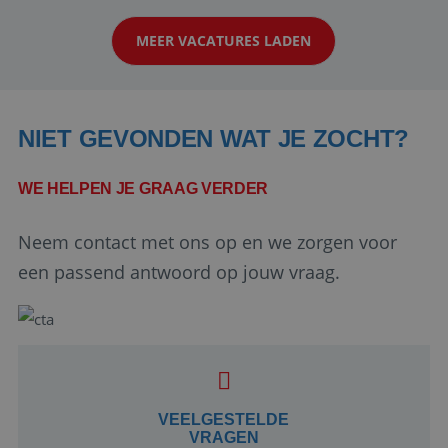
op zoek naar een enthousiaste, leergie...
MEER VACATURES LADEN
NIET GEVONDEN WAT JE ZOCHT?
WE HELPEN JE GRAAG VERDER
Neem contact met ons op en we zorgen voor
Google Privacy Policy
een passend antwoord op jouw vraag.
li_gc
5 maanden 4
LinkedIn
weken
Corporation
.linkedin.com
VEELGESTELDE
VRAGEN