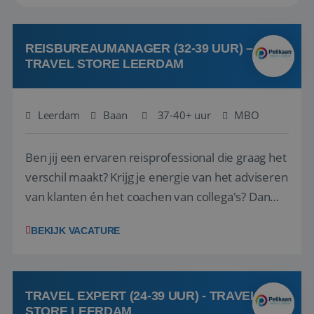
REISBUREAUMANAGER (32-39 UUR) –
TRAVEL STORE LEERDAM
Leerdam
Baan
37-40+ uur
MBO
Ben jij een ervaren reisprofessional die graag het
verschil maakt? Krijg je energie van het adviseren
van klanten én het coachen van collega's? Dan
zijn wij op zoek naar jou. Bij Travel Store Leerdam
BEKIJK VACATURE
(onderdeel van Pelikaan Travel Group) zoeken
we een Reisbureaumanager die samen met het
team het reisbureau verder...
TRAVEL EXPERT (24-39 UUR) - TRAVEL
STORE LEERDAM