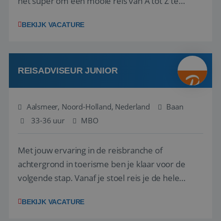
het super om een mooie reis van A tot Z te
regelen. Door jouw kennis en ervaring leren onze
BEKIJK VACATURE
vakantiegangers de meest prachtige plekjes op
aarde kennen! 🏝️Wat ga je doen?Klantgericht
werken: of het nu gaat om vragen ...
REISADVISEUR JUNIOR
Aalsmeer, Noord-Holland, Nederland
Baan
33-36 uur
MBO
Met jouw ervaring in de reisbranche of
achtergrond in toerisme ben je klaar voor de
volgende stap. Vanaf je stoel reis je de hele
wereld over en speel je moeiteloos in op de
BEKIJK VACATURE
wensen van je team, je klant en wat er in de
reiswereld gebeurt. Met je enthousiasme weet je