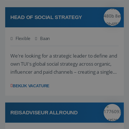
vakantie en is verkopen je tweede natuur? Al
deze onderdelen zijn nu samen gevoegd...
HEAD OF SOCIAL STRATEGY
Flexible
Baan
We're looking for a strategic leader to define and
own TUI's global social strategy across organic,
influencer and paid channels – creating a single
playbook that regional teams bring to life
BEKIJK VACATURE
locally. The role will be published until 18 August
2026. ABOUT OUR OFFER• Personal benefits:
Attractive remuneration, discre...
REISADVISEUR ALLROUND