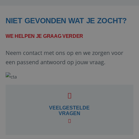
NIET GEVONDEN WAT JE ZOCHT?
WE HELPEN JE GRAAG VERDER
Neem contact met ons op en we zorgen voor
een passend antwoord op jouw vraag.
Google Privacy Policy
li_gc
5 maanden 4
LinkedIn
weken
VEELGESTELDE
Corporation
.linkedin.com
VRAGEN