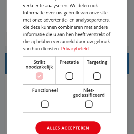
Als Stagiaire Business Intelligence ga je de
verkeer te analyseren. We delen ook
informatiebehoefte van verschillende interne
informatie over uw gebruik van onze site
met onze advertentie- en analysepartners,
afdelingen specificeren. Aan de hand van deze
die deze kunnen combineren met andere
informatiebehoefte ga je BI-producten zoals
informatie die u aan hen heeft verstrekt of
BEKIJK VACATURE
adviezen, rapportages en dashboards
die zij hebben verzameld door uw gebruik
ontwikkelen, aanpassen en leveren. Deze
van hun diensten.
Privacybeleid
producten ontwikkel je door middel van de data
Strikt
Prestatie
Targeting
uit ons datawa...
INKOPER VAKANTIES
noodzakelijk
Nijmegen
Baan
33-36 uur
MBO
Functioneel
Niet-
geclassificeerd
Jij vindt de mooiste plekjes ter wereld en geeft
eenoudergezinnen én singles de meest
onvergetelijke vakanties van hun leven, hoe gaaf
ALLES ACCEPTEREN
is dat? Ben jij de commerciële professional die