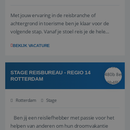
Met jouw ervaring in de reisbranche of
achtergrond in toerisme ben je klaar voor de
volgende stap. Vanaf je stoel reis je de hele
wereld over en speel je moeiteloos in op de
BEKIJK VACATURE
wensen van je team, je klant en wat er in de
reiswereld gebeurt. Met je enthousiasme weet je
klanten te overtuigen om die droomreis te
boeken! ...
STAGE REISBUREAU - REGIO 14
ROTTERDAM
Rotterdam
Stage
Ben jij een reisliefhebber met passie voor het
helpen van anderen om hun droomvakantie