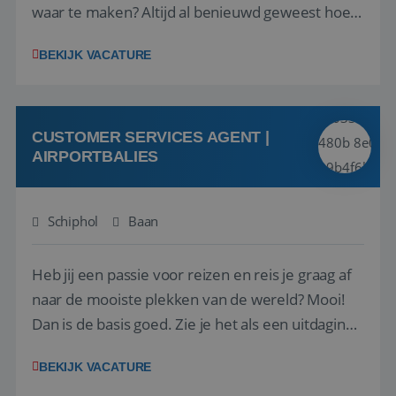
waar te maken? Altijd al benieuwd geweest hoe
het eraan toegaat achter de schermen bij een
BEKIJK VACATURE
van de grootste reisorganisaties? Dan is een
stage bij TUI Nederland echt iets voor jou! Wij zijn
op zoek naar een enthousiaste, leergie...
CUSTOMER SERVICES AGENT |
AIRPORTBALIES
Schiphol
Baan
Heb jij een passie voor reizen en reis je graag af
naar de mooiste plekken van de wereld? Mooi!
Dan is de basis goed. Zie je het als een uitdaging
om anderen te inspireren en ondersteunen met
BEKIJK VACATURE
het samenstellen en boeken van de perfecte