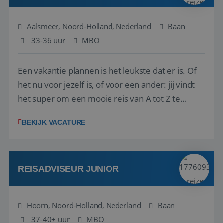
Aalsmeer, Noord-Holland, Nederland
Baan
33-36 uur
MBO
Een vakantie plannen is het leukste dat er is. Of
het nu voor jezelf is, of voor een ander: jij vindt
het super om een mooie reis van A tot Z te
regelen. Door jouw kennis en ervaring leren onze
BEKIJK VACATURE
vakantiegangers de meest prachtige plekjes op
aarde kennen! 🏝️Wat ga je doen?Klantgericht
werken: of het nu gaat om vragen ...
REISADVISEUR JUNIOR
Hoorn, Noord-Holland, Nederland
Baan
37-40+ uur
MBO