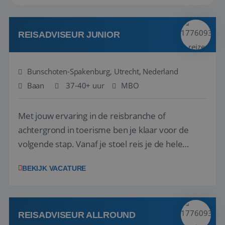
REISADVISEUR JUNIOR
Bunschoten-Spakenburg, Utrecht, Nederland
Baan
37-40+ uur
MBO
Met jouw ervaring in de reisbranche of
achtergrond in toerisme ben je klaar voor de
volgende stap. Vanaf je stoel reis je de hele
wereld over en speel je moeiteloos in op de
BEKIJK VACATURE
wensen van je team, je klant en wat er in de
reiswereld gebeurt. Met je enthousiasme weet je
klanten te overtuigen om die droomreis te
boeken! ...
REISADVISEUR ALLROUND