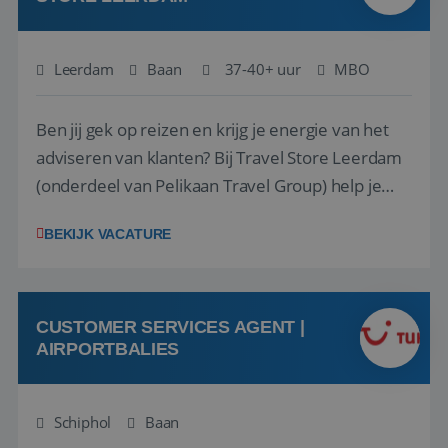
Leerdam
Baan
37-40+ uur
MBO
Ben jij gek op reizen en krijg je energie van het
adviseren van klanten? Bij Travel Store Leerdam
(onderdeel van Pelikaan Travel Group) help je
klanten met zorg en aandacht hun ideale reis te
BEKIJK VACATURE
vinden. Samen maken we van elke reis een
onvergetelijke ervaring. Of je nu al jaren ervaring
hebt in de reisbranche of j...
CUSTOMER SERVICES AGENT |
AIRPORTBALIES
Schiphol
Baan