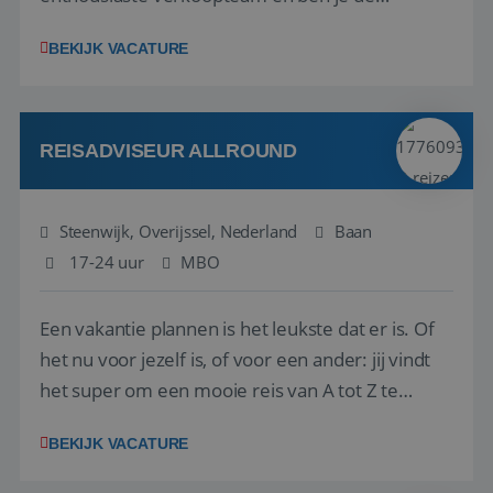
vraagbaak voor alles met betrekking tot vluchten
BEKIJK VACATURE
en tarieven waar je collega’s niet uitkomen.
Voorts ben je verantwoordelijk voor een stuk
kwaliteitsbewaking van alles wat met IATA te m...
REISADVISEUR ALLROUND
Steenwijk, Overijssel, Nederland
Baan
17-24 uur
MBO
Een vakantie plannen is het leukste dat er is. Of
het nu voor jezelf is, of voor een ander: jij vindt
het super om een mooie reis van A tot Z te
regelen. Door jouw kennis en ervaring leren onze
BEKIJK VACATURE
vakantiegangers de meest prachtige plekjes op
aarde kennen! 🏝️Wat ga je doen?Klantgericht