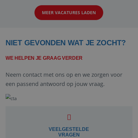
klanten te overtuigen om die droomreis te
MEER VACATURES LADEN
boeken! ...
NIET GEVONDEN WAT JE ZOCHT?
WE HELPEN JE GRAAG VERDER
Neem contact met ons op en we zorgen voor
Google Privacy Policy
een passend antwoord op jouw vraag.
li_gc
5 maanden 4
LinkedIn
weken
Corporation
.linkedin.com
VEELGESTELDE
VRAGEN