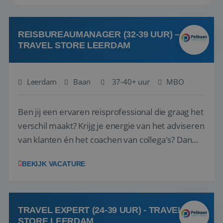
REISBUREAUMANAGER (32-39 UUR) –
TRAVEL STORE LEERDAM
Leerdam
Baan
37-40+ uur
MBO
Ben jij een ervaren reisprofessional die graag het
verschil maakt? Krijg je energie van het adviseren
van klanten én het coachen van collega's? Dan
zijn wij op zoek naar jou. Bij Travel Store Leerdam
BEKIJK VACATURE
(onderdeel van Pelikaan Travel Group) zoeken
we een Reisbureaumanager die samen met het
team het reisbureau verder...
TRAVEL EXPERT (24-39 UUR) - TRAVEL
STORE LEERDAM