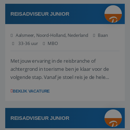
werken: of het nu gaat om vragen ...
REISADVISEUR JUNIOR
Aalsmeer, Noord-Holland, Nederland
Baan
33-36 uur
MBO
Met jouw ervaring in de reisbranche of
achtergrond in toerisme ben je klaar voor de
volgende stap. Vanaf je stoel reis je de hele
wereld over en speel je moeiteloos in op de
BEKIJK VACATURE
wensen van je team, je klant en wat er in de
reiswereld gebeurt. Met je enthousiasme weet je
klanten te overtuigen om die droomreis te
boeken! ...
REISADVISEUR JUNIOR