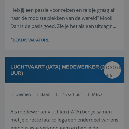
Heb jij een passie voor reizen en reis je graag af
naar de mooiste plekken van de wereld? Mooi!
Dan is de basis goed. Zie je het als een uitdaging
om anderen te inspireren en ondersteunen met
BEKIJK VACATURE
het samenstellen en boeken van de perfecte
vakantie en is verkopen je tweede natuur? Al
deze onderdelen zijn nu samen gevoegd...
LUCHTVAART (IATA) MEDEWERKER (24-32
UUR)
Diemen
Baan
17-24 uur
MBO
Als medewerker vluchten (IATA) ben je samen
met je directe Iata collega een onderdeel van ons
enthousiaste verkoopteam en ben je de