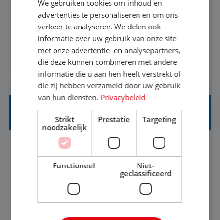
We gebruiken cookies om inhoud en
Met jouw ervaring in de reisbranche of
advertenties te personaliseren en om ons
verkeer te analyseren. We delen ook
achtergrond in toerisme ben je klaar voor de
informatie over uw gebruik van onze site
volgende stap. Vanaf je stoel reis je de hele
met onze advertentie- en analysepartners,
wereld over en speel je moeiteloos in op de
die deze kunnen combineren met andere
BEKIJK VACATURE
wensen van je team, je klant en wat er in de
informatie die u aan hen heeft verstrekt of
reiswereld gebeurt. Met je enthousiasme weet je
die zij hebben verzameld door uw gebruik
klanten te overtuigen om die droomreis te
van hun diensten.
Privacybeleid
boeken! ...
REISADVISEUR ALLROUND
Strikt
Prestatie
Targeting
noodzakelijk
Aalsmeer, Noord-Holland, Nederland
Baan
33-36 uur
MBO
Functioneel
Niet-
geclassificeerd
Een vakantie plannen is het leukste dat er is. Of
het nu voor jezelf is, of voor een ander: jij vindt
het super om een mooie reis van A tot Z te