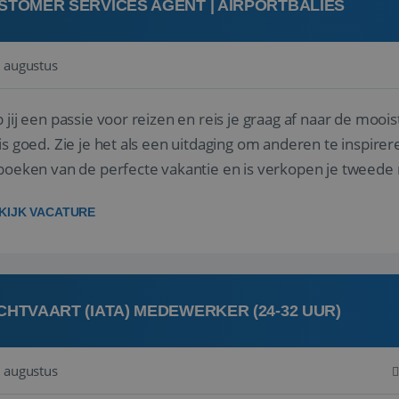
STOMER SERVICES AGENT | AIRPORTBALIES
 augustus
 jij een passie voor reizen en reis je graag af naar de mooi
is goed. Zie je het als een uitdaging om anderen te inspi
boeken van de perfecte vakantie en is verkopen je tweede 
oegd...
KIJK VACATURE
CHTVAART (IATA) MEDEWERKER (24-32 UUR)
 augustus