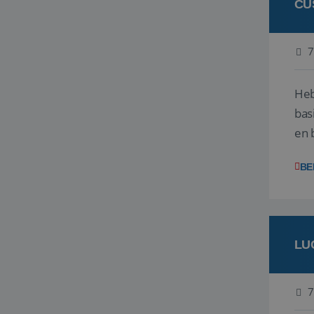
CU
7
Heb
bas
en 
gev
BE
LU
7