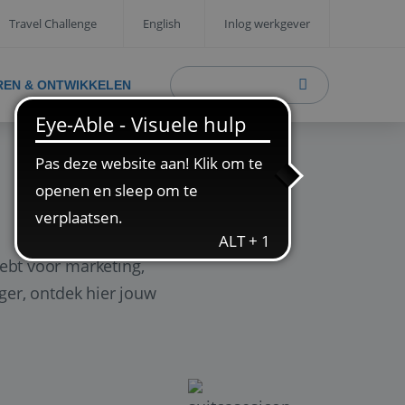
Travel Challenge
English
Inlog werkgever
REN & ONTWIKKELEN
ebt voor marketing,
ager, ontdek hier jouw