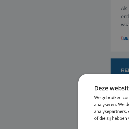
Als
ent
waa
wat
BE
RE
Deze websit
7
We gebruiken coo
analyseren. We de
Een
analysepartners,
om 
of die zij hebbe
mee