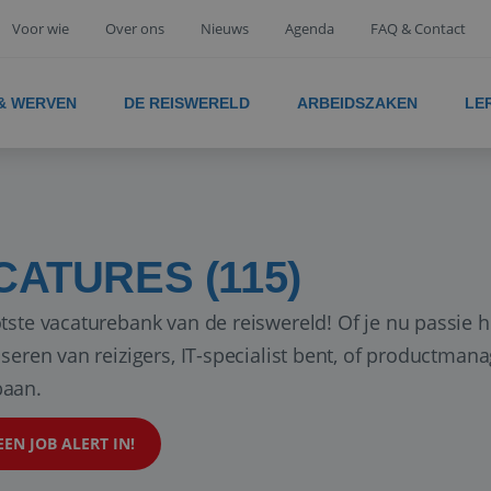
Voor wie
Over ons
Nieuws
Agenda
FAQ & Contact
 & WERVEN
DE REISWERELD
ARBEIDSZAKEN
LE
CATURES (115)
tste vacaturebank van de reiswereld! Of je nu passie h
iseren van reizigers, IT-specialist bent, of productman
aan.
EEN JOB ALERT IN!