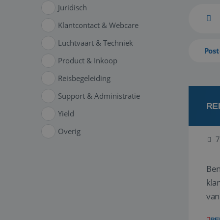
Juridisch
Klantcontact & Webcare
Luchtvaart & Techniek
Post
Product & Inkoop
Reisbegeleiding
Support & Administratie
RE
Yield
Overig
7
Ben
klant
van
ver