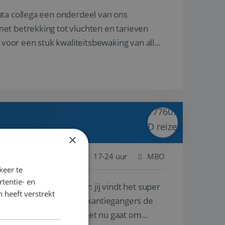
ata collega een onderdeel van ons
et betrekking tot vluchten en tarieven
 voor een stuk kwaliteitsbewaking van alles
×
 Nederland
Baan
17-24 uur
MBO
keer te
tentie- en
lf is, of voor een ander: jij vindt het super
 heeft verstrekt
n ervaring leren onze vakantiegangers de
lantgericht werken: of het nu gaat om