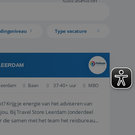
idingsniveau
Type vacature
 LEERDAM
Leerdam
Baan
37-40+ uur
MBO
kt? Krijg je energie van het adviseren van
derdeel
r die samen met het team het reisbureau