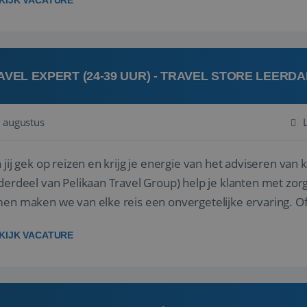
KIJK VACATURE
AVEL EXPERT (24-39 UUR) - TRAVEL STORE LEERD
 augustus
ij gek op reizen en krijg je energie van het adviseren van klanten? Bij Travel St
derdeel van Pelikaan Travel Group) help je klanten met zorg
 maken we van elke reis een onvergetelijke ervaring. Of je nu al jaren ervaring hebt in de
branche of j...
KIJK VACATURE