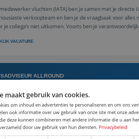
 medewerker vluchten (IATA) ben je samen met je directe I
housiaste verkoopteam en ben je de vraagbaak voor alles m
r je collega’s niet uitkomen. Voorts ben je verantwoordelijk
 met IATA te m...
KIJK VACATURE
ISADVISEUR ALLROUND
e maakt gebruik van cookies.
 augustus
Steenwijk, Overijssel,
kies om inhoud en advertenties te personaliseren en om ons ver
len ook informatie over uw gebruik van onze site met onze adver
 vakantie plannen is het leukste dat er is. Of het nu voor jeze
 die deze kunnen combineren met andere informatie die u aan hen
een mooie reis van A tot Z te regelen. Door jouw kennis e
n verzameld door uw gebruik van hun diensten.
Privacybeleid
st prachtige plekjes op aarde kennen! 🏝️Wat ga je doen?K