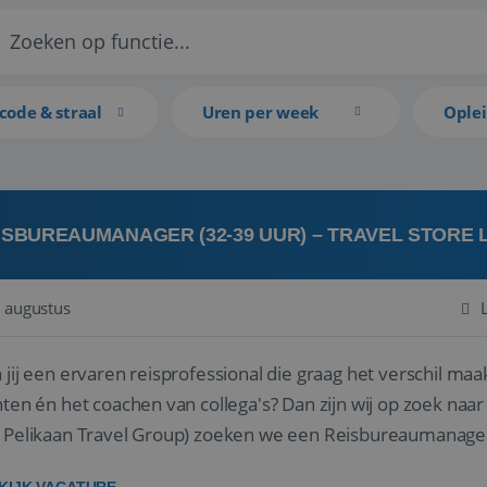
code & straal
Uren per week
Ople
ISBUREAUMANAGER (32-39 UUR) – TRAVEL STORE
 augustus
 jij een ervaren reisprofessional die graag het verschil maa
en én het coachen van collega's? Dan zijn wij op zoek naar jou. Bij Travel Store Leerdam (on
 Pelikaan Travel Group) zoeken we een Reisbureaumanage
der...