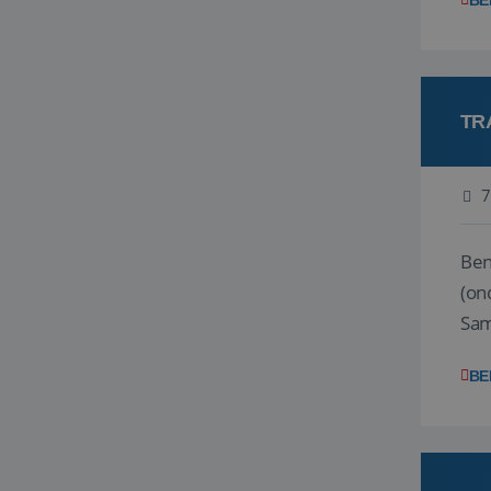
BE
TR
7
Ben j
(on
Samen
reis
BE