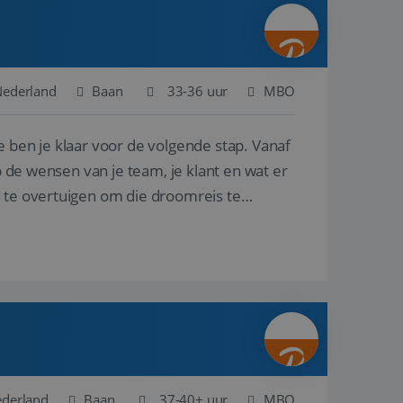
ina's.
gasten op te slaan
et-essentiële
akelijke cookie
Nederland
Baan
33-36 uur
MBO
uitgevoerd met het
rscheid te maken
e ben je klaar voor de volgende stap. Vanaf
g voor de website,
en over het
p de wensen van je team, je klant en wat er
n te overtuigen om die droomreis te
Cookie-Script.com-
 bezoekers te
okie-Script.com is
toestemming van de
interactie met de
vens over de
trekking tot
lingen, zodat hun
 toekomstige
Omschrijving
ederland
Baan
37-40+ uur
MBO