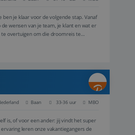
e ben je klaar voor de volgende stap. Vanaf
en betrokkenheid op
tefunctionaliteit te
n voert informatie
p de wensen van je team, je klant en wat er
ikt en over
eft gezien voordat
n te overtuigen om die droomreis te
alytics - wat een
analyseservice van
ers te
r toe te wijzen als
be-video's die in
n site en wordt
e websitebezoeker
 te berekenen voor
face gebruikt.
we gebruiken om het
nalytics software.
e meten.
e gebruiker op te
 tot één
osoft als een
 door ingesloten
e sessiestatus te
 dat het
soft-domeinen,
Nederland
Baan
33-36 uur
MBO
orgt voor de goede
lf is, of voor een ander: jij vindt het super
het delen van de
n ervaring leren onze vakantiegangers de