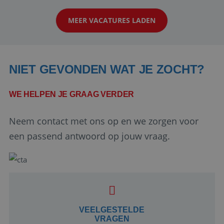
klanten te overtuigen om die droomreis te
MEER VACATURES LADEN
boeken! ...
NIET GEVONDEN WAT JE ZOCHT?
WE HELPEN JE GRAAG VERDER
Neem contact met ons op en we zorgen voor
Google Privacy Policy
een passend antwoord op jouw vraag.
li_gc
5 maanden 4
LinkedIn
weken
Corporation
.linkedin.com
VEELGESTELDE
VRAGEN