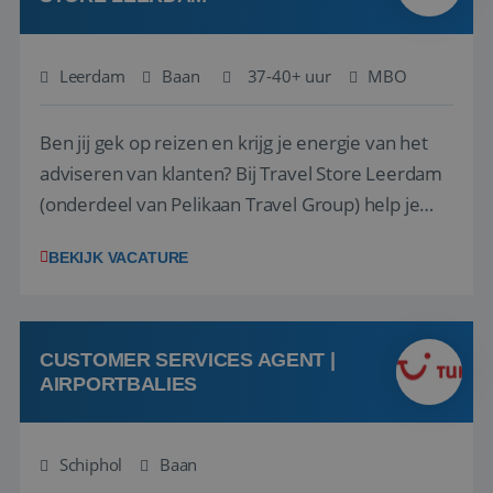
Leerdam
Baan
37-40+ uur
MBO
Ben jij gek op reizen en krijg je energie van het
adviseren van klanten? Bij Travel Store Leerdam
(onderdeel van Pelikaan Travel Group) help je
klanten met zorg en aandacht hun ideale reis te
BEKIJK VACATURE
vinden. Samen maken we van elke reis een
onvergetelijke ervaring. Of je nu al jaren ervaring
hebt in de reisbranche of j...
CUSTOMER SERVICES AGENT |
AIRPORTBALIES
Schiphol
Baan