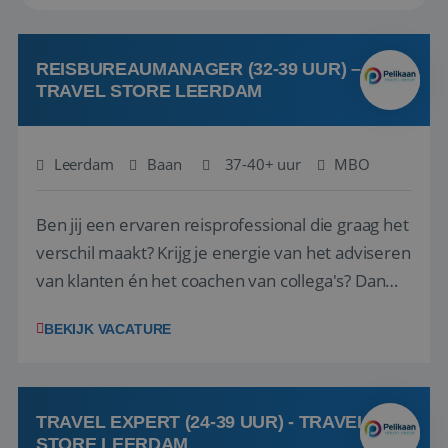
REISBUREAUMANAGER (32-39 UUR) –
TRAVEL STORE LEERDAM
Leerdam
Baan
37-40+ uur
MBO
Ben jij een ervaren reisprofessional die graag het
verschil maakt? Krijg je energie van het adviseren
van klanten én het coachen van collega's? Dan
zijn wij op zoek naar jou. Bij Travel Store Leerdam
BEKIJK VACATURE
(onderdeel van Pelikaan Travel Group) zoeken
we een Reisbureaumanager die samen met het
team het reisbureau verder...
TRAVEL EXPERT (24-39 UUR) - TRAVEL
STORE LEERDAM