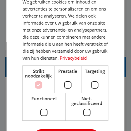
We gebruiken cookies om inhoud en
Met jouw ervaring in de reisbranche of
advertenties te personaliseren en om ons
verkeer te analyseren. We delen ook
achtergrond in toerisme ben je klaar voor de
informatie over uw gebruik van onze site
volgende stap. Vanaf je stoel reis je de hele
met onze advertentie- en analysepartners,
wereld over en speel je moeiteloos in op de
die deze kunnen combineren met andere
BEKIJK VACATURE
wensen van je team, je klant en wat er in de
informatie die u aan hen heeft verstrekt of
reiswereld gebeurt. Met je enthousiasme weet je
die zij hebben verzameld door uw gebruik
klanten te overtuigen om die droomreis te
van hun diensten.
Privacybeleid
boeken! ...
REISADVISEUR ALLROUND
Strikt
Prestatie
Targeting
noodzakelijk
Aalsmeer, Noord-Holland, Nederland
Baan
33-36 uur
MBO
Functioneel
Niet-
geclassificeerd
Een vakantie plannen is het leukste dat er is. Of
het nu voor jezelf is, of voor een ander: jij vindt
het super om een mooie reis van A tot Z te