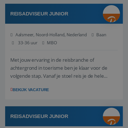
werken: of het nu gaat om vragen ...
REISADVISEUR JUNIOR
Aalsmeer, Noord-Holland, Nederland
Baan
33-36 uur
MBO
Met jouw ervaring in de reisbranche of
achtergrond in toerisme ben je klaar voor de
volgende stap. Vanaf je stoel reis je de hele
wereld over en speel je moeiteloos in op de
BEKIJK VACATURE
wensen van je team, je klant en wat er in de
reiswereld gebeurt. Met je enthousiasme weet je
klanten te overtuigen om die droomreis te
boeken! ...
REISADVISEUR JUNIOR