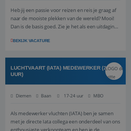
Heb jij een passie voor reizen en reis je graag af
naar de mooiste plekken van de wereld? Mooi!
Dan is de basis goed. Zie je het als een uitdaging
om anderen te inspireren en ondersteunen met
BEKIJK VACATURE
het samenstellen en boeken van de perfecte
vakantie en is verkopen je tweede natuur? Al
deze onderdelen zijn nu samen gevoegd...
LUCHTVAART (IATA) MEDEWERKER (24-32
UUR)
Diemen
Baan
17-24 uur
MBO
Als medewerker vluchten (IATA) ben je samen
met je directe Iata collega een onderdeel van ons
enthousiaste verkoopteam en ben je de