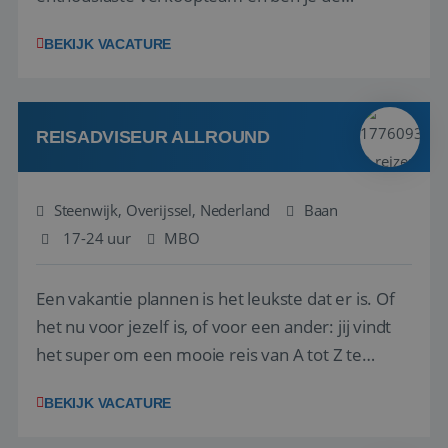
vraagbaak voor alles met betrekking tot vluchten
BEKIJK VACATURE
en tarieven waar je collega’s niet uitkomen.
Voorts ben je verantwoordelijk voor een stuk
kwaliteitsbewaking van alles wat met IATA te m...
REISADVISEUR ALLROUND
Steenwijk, Overijssel, Nederland
Baan
17-24 uur
MBO
Een vakantie plannen is het leukste dat er is. Of
het nu voor jezelf is, of voor een ander: jij vindt
het super om een mooie reis van A tot Z te
regelen. Door jouw kennis en ervaring leren onze
BEKIJK VACATURE
vakantiegangers de meest prachtige plekjes op
aarde kennen! 🏝️Wat ga je doen?Klantgericht