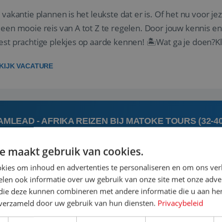
 vakantie plannen is het leukste dat er is. Of het nu voor jeze
een mooie reis van A tot Z te regelen. Door jouw kennis e
st prachtige plekjes op aarde kennen! 🏝️Wat ga je doen?K
gen ...
KIJK VACATURE
AMLEAD - AFRIKA REIZEN BIJ MATOKE TOURS (32-4
e maakt gebruik van cookies.
 augustus
's-Hert
kies om inhoud en advertenties te personaliseren en om ons ver
len ook informatie over uw gebruik van onze site met onze adver
 jij een commerciële, gedreven leidinggevende met een pass
 die deze kunnen combineren met andere informatie die u aan hen
rgie van het coachen en motiveren van een team om samen
n verzameld door uw gebruik van hun diensten.
Privacybeleid
elijkse doel om het beste uit jezelf én je collega’s te halen