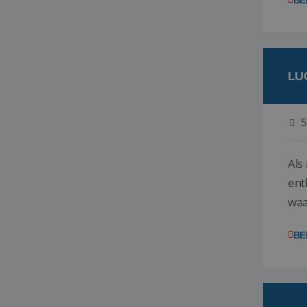
BE
LU
5
Als
ent
waa
wat
BE