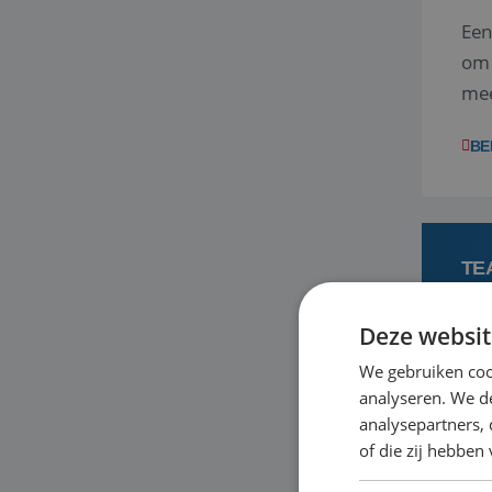
Een
om 
mee
vra
BE
TE
Deze websit
3
We gebruiken coo
analyseren. We de
Ben
analysepartners,
ene
of die zij hebbe
dag