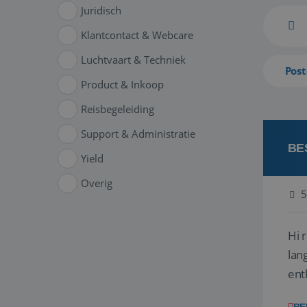
Juridisch
Klantcontact & Webcare
Luchtvaart & Techniek
Post
Product & Inkoop
Reisbegeleiding
Support & Administratie
BE
Yield
Overig
5
Hi 
lan
ent
van