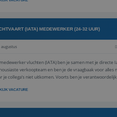
KIJK VACATURE
CHTVAART (IATA) MEDEWERKER (24-32 UUR)
 augustus
 medewerker vluchten (IATA) ben je samen met je directe I
housiaste verkoopteam en ben je de vraagbaak voor alles m
r je collega’s niet uitkomen. Voorts ben je verantwoordelijk
 met IATA te m...
KIJK VACATURE