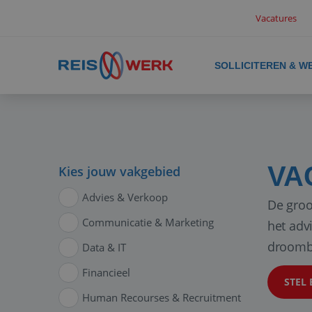
Vacatures
SOLLICITEREN & W
VA
Kies jouw vakgebied
Advies & Verkoop
De groo
Communicatie & Marketing
het adv
droomb
Data & IT
Financieel
STEL 
Human Recourses & Recruitment