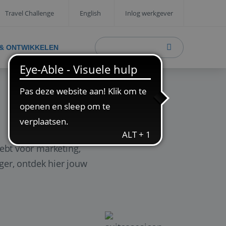
Travel Challenge
English
Inlog werkgever
 & ONTWIKKELEN
ebt voor marketing,
ager, ontdek hier jouw