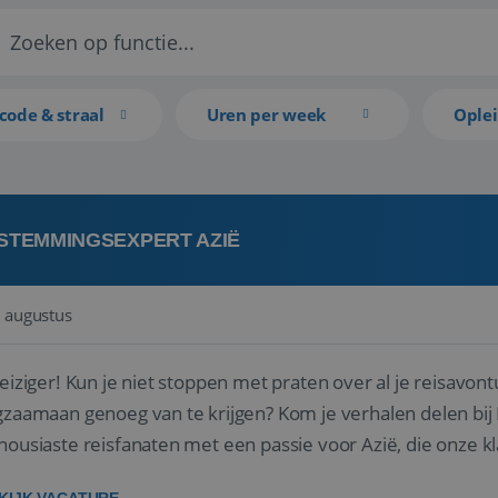
code & straal
Uren per week
Ople
STEMMINGSEXPERT AZIË
 augustus
reiziger! Kun je niet stoppen met praten over al je reisavon
gzaamaan genoeg van te krijgen? Kom je verhalen delen bij R
housiaste reisfanaten met een passie voor Azië, die onze 
 hun droomreis.<br ...