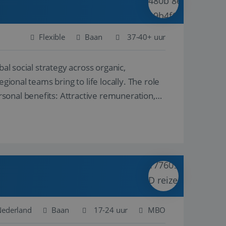
Flexible
Baan
37-40+ uur
al social strategy across organic,
gional teams bring to life locally. The role
sonal benefits: Attractive remuneration,
Nederland
Baan
17-24 uur
MBO