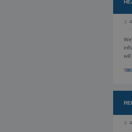
HE
4
We'
inf
wil
disc
BE
RE
4