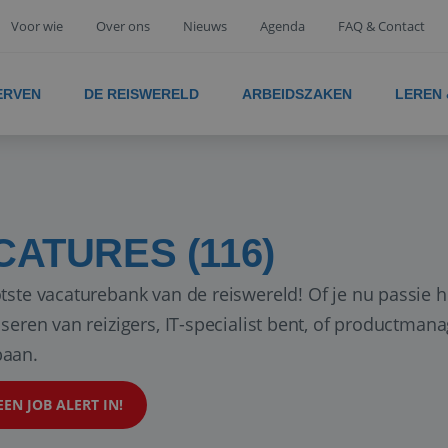
Voor wie
Over ons
Nieuws
Agenda
FAQ & Contact
ERVEN
DE REISWERELD
ARBEIDSZAKEN
LEREN
CATURES (116)
tste vacaturebank van de reiswereld! Of je nu passie h
iseren van reizigers, IT-specialist bent, of productman
aan.
EEN JOB ALERT IN!