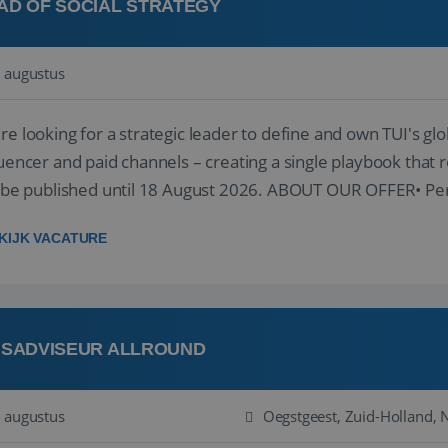
AD OF SOCIAL STRATEGY
 augustus
re looking for a strategic leader to define and own TUI's glob
luencer and paid channels – creating a single playbook that re
l be published until 18 August 2026. ABOUT OUR OFFER• Per
re...
KIJK VACATURE
ISADVISEUR ALLROUND
 augustus
Oegstgeest, Zuid-Holland, 