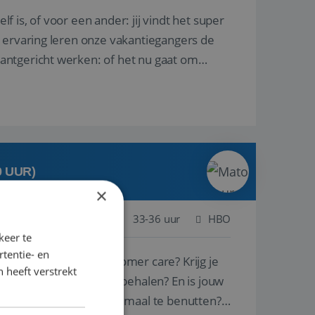
lf is, of voor een ander: jij vindt het super
n ervaring leren onze vakantiegangers de
lantgericht werken: of het nu gaat om
0 UUR)
×
ogenbosch
Baan
33-36 uur
HBO
keer te
tentie- en
ie voor sales en customer care? Krijg je
 heeft verstrekt
 mooie successen te behalen? En is jouw
 door ieders talenten optimaal te benutten?