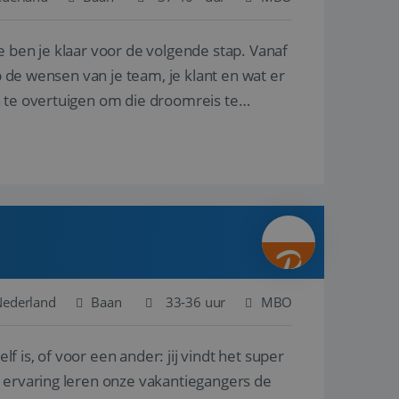
e ben je klaar voor de volgende stap. Vanaf
en betrokkenheid op
tefunctionaliteit te
n voert informatie
p de wensen van je team, je klant en wat er
ikt en over
eft gezien voordat
n te overtuigen om die droomreis te
alytics - wat een
analyseservice van
ers te
r toe te wijzen als
be-video's die in
n site en wordt
e websitebezoeker
 te berekenen voor
face gebruikt.
we gebruiken om het
nalytics software.
e meten.
e gebruiker op te
 tot één
osoft als een
 door ingesloten
e sessiestatus te
 dat het
soft-domeinen,
Nederland
Baan
33-36 uur
MBO
orgt voor de goede
lf is, of voor een ander: jij vindt het super
het delen van de
n ervaring leren onze vakantiegangers de