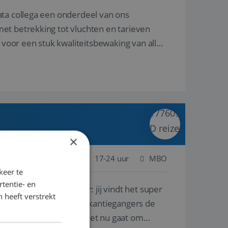
ata collega een onderdeel van ons
et betrekking tot vluchten en tarieven
 voor een stuk kwaliteitsbewaking van alles
×
 Nederland
Baan
17-24 uur
MBO
keer te
tentie- en
lf is, of voor een ander: jij vindt het super
 heeft verstrekt
n ervaring leren onze vakantiegangers de
lantgericht werken: of het nu gaat om