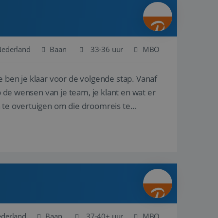
ina's.
gasten op te slaan
et-essentiële
akelijke cookie
Nederland
Baan
33-36 uur
MBO
uitgevoerd met het
rscheid te maken
e ben je klaar voor de volgende stap. Vanaf
g voor de website,
en over het
p de wensen van je team, je klant en wat er
n te overtuigen om die droomreis te
Cookie-Script.com-
 bezoekers te
okie-Script.com is
toestemming van de
interactie met de
vens over de
trekking tot
lingen, zodat hun
 toekomstige
Omschrijving
ederland
Baan
37-40+ uur
MBO