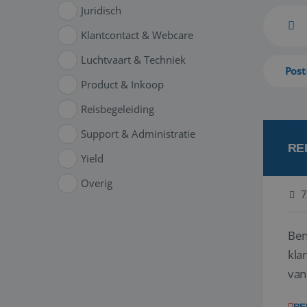
Juridisch
Klantcontact & Webcare
Luchtvaart & Techniek
Post
Product & Inkoop
Reisbegeleiding
Support & Administratie
RE
Yield
Overig
7
Ben
klant
van
ver