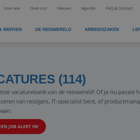
Voor wie
Over ons
Nieuws
Agenda
FAQ & Contact
 & WERVEN
DE REISWERELD
ARBEIDSZAKEN
LE
CATURES (114)
tste vacaturebank van de reiswereld! Of je nu passie h
iseren van reizigers, IT-specialist bent, of productman
aan.
EEN JOB ALERT IN!