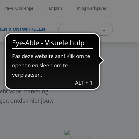
Travel Challenge
English
Inlog werkgever
REN & ONTWIKKELEN
ebt voor marketing,
ager, ontdek hier jouw