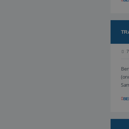
BE
TR
7
Ben j
(on
Samen
reis
BE