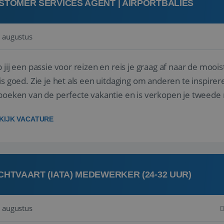
STOMER SERVICES AGENT | AIRPORTBALIES
 augustus
 jij een passie voor reizen en reis je graag af naar de mooi
is goed. Zie je het als een uitdaging om anderen te inspi
boeken van de perfecte vakantie en is verkopen je tweede 
oegd...
KIJK VACATURE
CHTVAART (IATA) MEDEWERKER (24-32 UUR)
 augustus