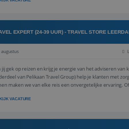
KIJK VACATURE
AVEL EXPERT (24-39 UUR) - TRAVEL STORE LEERD
 augustus
ij gek op reizen en krijg je energie van het adviseren van klanten? Bij Travel St
derdeel van Pelikaan Travel Group) help je klanten met zorg
 maken we van elke reis een onvergetelijke ervaring. Of je nu al jaren ervaring hebt in de
branche of j...
KIJK VACATURE