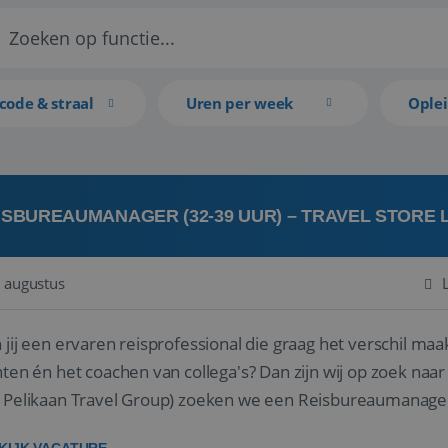
code & straal
Uren per week
Ople
ISBUREAUMANAGER (32-39 UUR) – TRAVEL STORE
 augustus
 jij een ervaren reisprofessional die graag het verschil maa
en én het coachen van collega's? Dan zijn wij op zoek naar jou. Bij Travel Store Leerdam (on
 Pelikaan Travel Group) zoeken we een Reisbureaumanage
der...