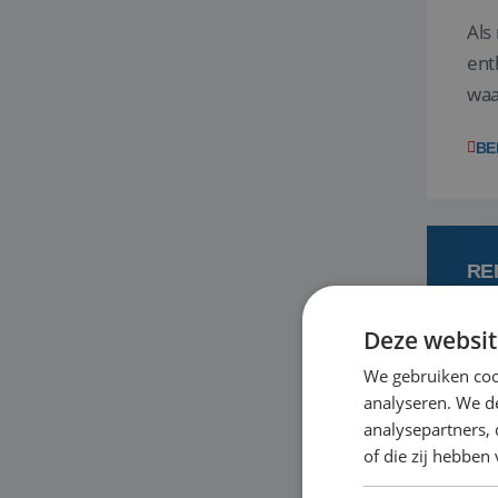
Als
ent
waa
wat
BE
RE
Deze websit
7
We gebruiken coo
analyseren. We de
Een
analysepartners,
om 
of die zij hebbe
mee