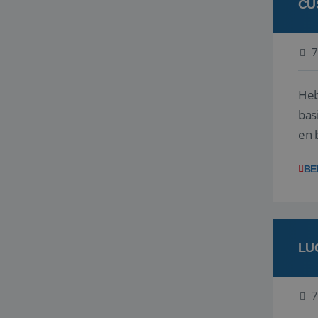
CU
7
Heb
bas
en 
gev
BE
LU
7