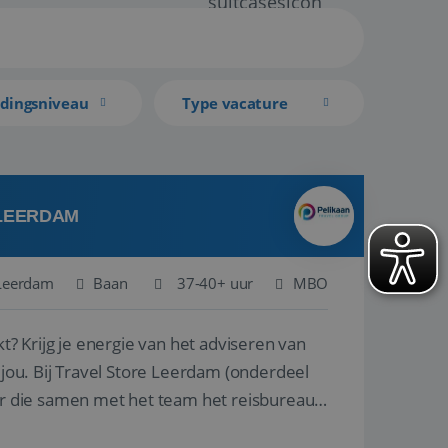
idingsniveau
Type vacature
 LEERDAM
Leerdam
Baan
37-40+ uur
MBO
kt? Krijg je energie van het adviseren van
derdeel
r die samen met het team het reisbureau