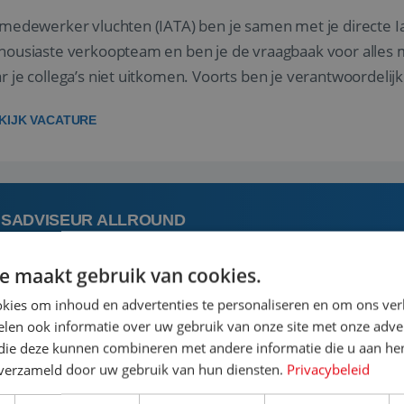
 medewerker vluchten (IATA) ben je samen met je directe I
housiaste verkoopteam en ben je de vraagbaak voor alles m
r je collega’s niet uitkomen. Voorts ben je verantwoordelijk
 met IATA te m...
KIJK VACATURE
ISADVISEUR ALLROUND
e maakt gebruik van cookies.
 augustus
Steenwijk, Overijssel,
kies om inhoud en advertenties te personaliseren en om ons ver
len ook informatie over uw gebruik van onze site met onze adver
 vakantie plannen is het leukste dat er is. Of het nu voor jeze
 die deze kunnen combineren met andere informatie die u aan hen
een mooie reis van A tot Z te regelen. Door jouw kennis e
n verzameld door uw gebruik van hun diensten.
Privacybeleid
st prachtige plekjes op aarde kennen! 🏝️Wat ga je doen?K