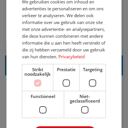
We gebruiken cookies om inhoud en
Met jouw ervaring in de reisbranche of
advertenties te personaliseren en om ons
verkeer te analyseren. We delen ook
achtergrond in toerisme ben je klaar voor de
informatie over uw gebruik van onze site
volgende stap. Vanaf je stoel reis je de hele
met onze advertentie- en analysepartners,
wereld over en speel je moeiteloos in op de
die deze kunnen combineren met andere
BEKIJK VACATURE
wensen van je team, je klant en wat er in de
informatie die u aan hen heeft verstrekt of
reiswereld gebeurt. Met je enthousiasme weet je
die zij hebben verzameld door uw gebruik
klanten te overtuigen om die droomreis te
van hun diensten.
Privacybeleid
boeken! ...
REISADVISEUR ALLROUND
Strikt
Prestatie
Targeting
noodzakelijk
Aalsmeer, Noord-Holland, Nederland
Baan
33-36 uur
MBO
Functioneel
Niet-
geclassificeerd
Een vakantie plannen is het leukste dat er is. Of
het nu voor jezelf is, of voor een ander: jij vindt
het super om een mooie reis van A tot Z te