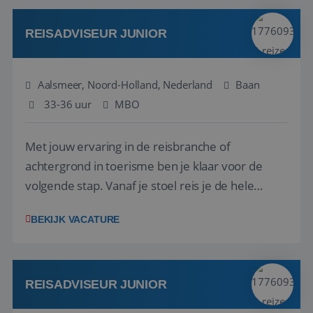
werken: of het nu gaat om vragen ...
REISADVISEUR JUNIOR
Aalsmeer, Noord-Holland, Nederland
Baan
33-36 uur
MBO
Met jouw ervaring in de reisbranche of
achtergrond in toerisme ben je klaar voor de
volgende stap. Vanaf je stoel reis je de hele
wereld over en speel je moeiteloos in op de
BEKIJK VACATURE
wensen van je team, je klant en wat er in de
reiswereld gebeurt. Met je enthousiasme weet je
klanten te overtuigen om die droomreis te
boeken! ...
REISADVISEUR JUNIOR