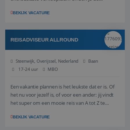
vraagbaak voor alles met betrekking tot vluchten
BEKIJK VACATURE
en tarieven waar je collega’s niet uitkomen.
Voorts ben je verantwoordelijk voor een stuk
kwaliteitsbewaking van alles wat met IATA te m...
REISADVISEUR ALLROUND
Steenwijk, Overijssel, Nederland
Baan
17-24 uur
MBO
Een vakantie plannen is het leukste dat er is. Of
het nu voor jezelf is, of voor een ander: jij vindt
het super om een mooie reis van A tot Z te
regelen. Door jouw kennis en ervaring leren onze
BEKIJK VACATURE
vakantiegangers de meest prachtige plekjes op
aarde kennen! 🏝️Wat ga je doen?Klantgericht