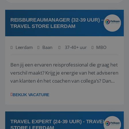
REISBUREAUMANAGER (32-39 UUR) –
TRAVEL STORE LEERDAM
Leerdam
Baan
37-40+ uur
MBO
Ben jij een ervaren reisprofessional die graag het
verschil maakt? Krijg je energie van het adviseren
van klanten én het coachen van collega's? Dan
zijn wij op zoek naar jou. Bij Travel Store Leerdam
BEKIJK VACATURE
(onderdeel van Pelikaan Travel Group) zoeken
we een Reisbureaumanager die samen met het
team het reisbureau verder...
TRAVEL EXPERT (24-39 UUR) - TRAVEL
STORE LEERDAM