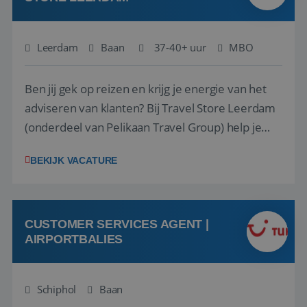
Leerdam
Baan
37-40+ uur
MBO
Ben jij gek op reizen en krijg je energie van het
adviseren van klanten? Bij Travel Store Leerdam
(onderdeel van Pelikaan Travel Group) help je
klanten met zorg en aandacht hun ideale reis te
BEKIJK VACATURE
vinden. Samen maken we van elke reis een
onvergetelijke ervaring. Of je nu al jaren ervaring
hebt in de reisbranche of j...
CUSTOMER SERVICES AGENT |
AIRPORTBALIES
Schiphol
Baan