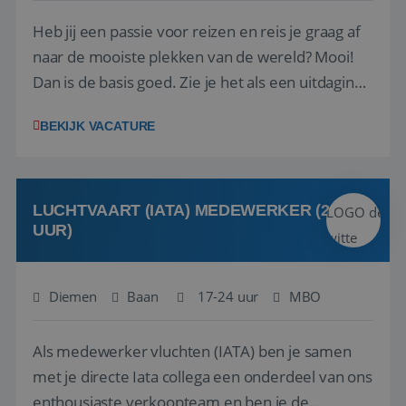
Heb jij een passie voor reizen en reis je graag af
naar de mooiste plekken van de wereld? Mooi!
Dan is de basis goed. Zie je het als een uitdaging
om anderen te inspireren en ondersteunen met
BEKIJK VACATURE
het samenstellen en boeken van de perfecte
vakantie en is verkopen je tweede natuur? Al
deze onderdelen zijn nu samen gevoegd...
LUCHTVAART (IATA) MEDEWERKER (24-32
UUR)
Diemen
Baan
17-24 uur
MBO
Als medewerker vluchten (IATA) ben je samen
met je directe Iata collega een onderdeel van ons
enthousiaste verkoopteam en ben je de