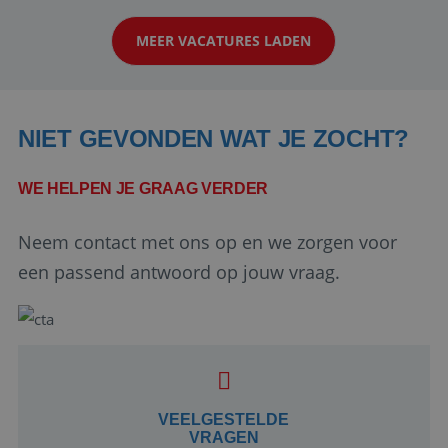
klanten te overtuigen om die droomreis te
MEER VACATURES LADEN
boeken! ...
NIET GEVONDEN WAT JE ZOCHT?
WE HELPEN JE GRAAG VERDER
Neem contact met ons op en we zorgen voor
Google Privacy Policy
een passend antwoord op jouw vraag.
li_gc
5 maanden 4
LinkedIn
weken
Corporation
.linkedin.com
VEELGESTELDE
VRAGEN