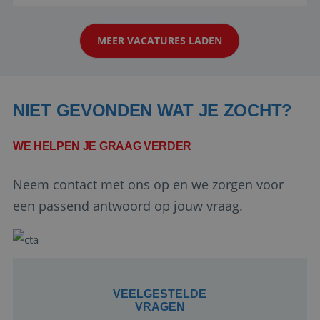
reiswereld gebeurt. Met je enthousiasme weet je
klanten te overtuigen om die droomreis te
MEER VACATURES LADEN
boeken! ...
NIET GEVONDEN WAT JE ZOCHT?
WE HELPEN JE GRAAG VERDER
Google Privacy Policy
Neem contact met ons op en we zorgen voor
een passend antwoord op jouw vraag.
li_gc
5 maanden 4
LinkedIn
weken
Corporation
.linkedin.com
VEELGESTELDE
VRAGEN