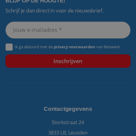
BLIJF OP DE HOOGTE!
Schrijf je dan direct in voor de nieuwsbrief.
VISITOR_PRIVACY_METADATA
5 maanden 4
YouTube
weken
.youtube.com
Ik ga akkoord met de
privacy voorwaarden
van Reiswerk.
Contactgegevens
Storkstraat 24
3833 LB, Leusden