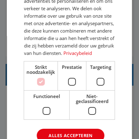
advertenties te personaliseren en om ons
verkeer te analyseren. We delen ook
Met jouw ervaring in de reisbranche of
informatie over uw gebruik van onze site
achtergrond in toerisme ben je klaar voor de
met onze advertentie- en analysepartners,
volgende stap. Vanaf je stoel reis je de hele
die deze kunnen combineren met andere
informatie die u aan hen heeft verstrekt of
wereld over en speel je moeiteloos in op de
die zij hebben verzameld door uw gebruik
BEKIJK VACATURE
wensen van je team, je klant en wat er in de
van hun diensten.
Privacybeleid
reiswereld gebeurt. Met je enthousiasme weet je
klanten te overtuigen om die droomreis te
Strikt
Prestatie
Targeting
noodzakelijk
boeken! ...
REISADVISEUR ALLROUND
Functioneel
Niet-
Aalsmeer, Noord-Holland, Nederland
Baan
geclassificeerd
33-36 uur
MBO
Een vakantie plannen is het leukste dat er is. Of
het nu voor jezelf is, of voor een ander: jij vindt
ALLES ACCEPTEREN