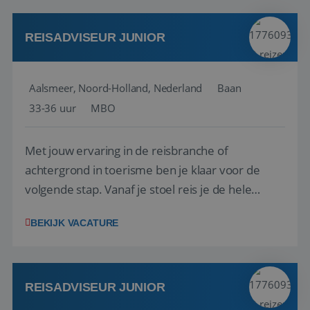
werken: of het nu gaat om vragen ...
REISADVISEUR JUNIOR
Aalsmeer, Noord-Holland, Nederland
Baan
33-36 uur
MBO
Met jouw ervaring in de reisbranche of
achtergrond in toerisme ben je klaar voor de
volgende stap. Vanaf je stoel reis je de hele
wereld over en speel je moeiteloos in op de
BEKIJK VACATURE
wensen van je team, je klant en wat er in de
reiswereld gebeurt. Met je enthousiasme weet je
klanten te overtuigen om die droomreis te
boeken! ...
REISADVISEUR JUNIOR