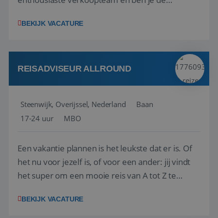
vraagbaak voor alles met betrekking tot vluchten
BEKIJK VACATURE
en tarieven waar je collega’s niet uitkomen.
Voorts ben je verantwoordelijk voor een stuk
kwaliteitsbewaking van alles wat met IATA te m...
REISADVISEUR ALLROUND
Steenwijk, Overijssel, Nederland
Baan
17-24 uur
MBO
Een vakantie plannen is het leukste dat er is. Of
het nu voor jezelf is, of voor een ander: jij vindt
het super om een mooie reis van A tot Z te
regelen. Door jouw kennis en ervaring leren onze
BEKIJK VACATURE
vakantiegangers de meest prachtige plekjes op
aarde kennen! 🏝️Wat ga je doen?Klantgericht