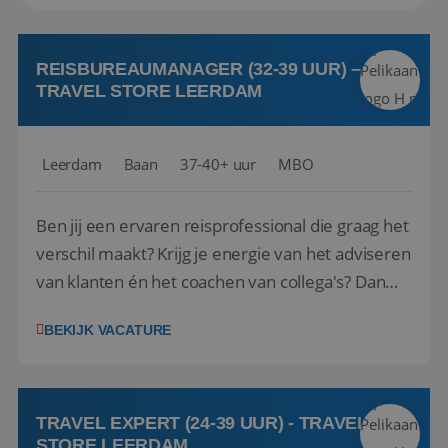
REISBUREAUMANAGER (32-39 UUR) –
TRAVEL STORE LEERDAM
Leerdam
Baan
37-40+ uur
MBO
Ben jij een ervaren reisprofessional die graag het
verschil maakt? Krijg je energie van het adviseren
van klanten én het coachen van collega's? Dan
zijn wij op zoek naar jou. Bij Travel Store Leerdam
BEKIJK VACATURE
(onderdeel van Pelikaan Travel Group) zoeken
we een Reisbureaumanager die samen met het
team het reisbureau verder...
TRAVEL EXPERT (24-39 UUR) - TRAVEL
STORE LEERDAM