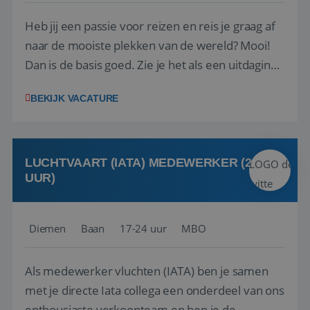
Heb jij een passie voor reizen en reis je graag af
naar de mooiste plekken van de wereld? Mooi!
Dan is de basis goed. Zie je het als een uitdaging
om anderen te inspireren en ondersteunen met
BEKIJK VACATURE
het samenstellen en boeken van de perfecte
vakantie en is verkopen je tweede natuur? Al
deze onderdelen zijn nu samen gevoegd...
LUCHTVAART (IATA) MEDEWERKER (24-32
UUR)
Diemen
Baan
17-24 uur
MBO
Als medewerker vluchten (IATA) ben je samen
met je directe Iata collega een onderdeel van ons
enthousiaste verkoopteam en ben je de