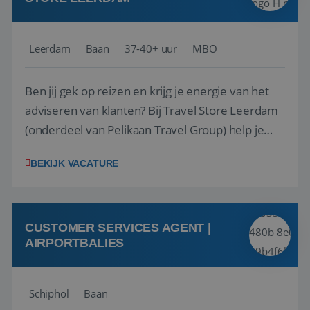
Leerdam
Baan
37-40+ uur
MBO
Ben jij gek op reizen en krijg je energie van het
adviseren van klanten? Bij Travel Store Leerdam
(onderdeel van Pelikaan Travel Group) help je
klanten met zorg en aandacht hun ideale reis te
BEKIJK VACATURE
vinden. Samen maken we van elke reis een
onvergetelijke ervaring. Of je nu al jaren ervaring
hebt in de reisbranche of j...
CUSTOMER SERVICES AGENT |
AIRPORTBALIES
Schiphol
Baan