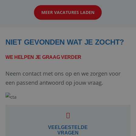
op zoek naar een enthousiaste, leergie...
MEER VACATURES LADEN
NIET GEVONDEN WAT JE ZOCHT?
WE HELPEN JE GRAAG VERDER
Neem contact met ons op en we zorgen voor
Google Privacy Policy
een passend antwoord op jouw vraag.
li_gc
5 maanden 4
LinkedIn
weken
Corporation
.linkedin.com
VEELGESTELDE
VRAGEN