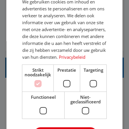
We gebruiken cookies om inhoud en
advertenties te personaliseren en om ons
Een vakantie plannen is het leukste dat er is. Of
verkeer te analyseren. We delen ook
het nu voor jezelf is, of voor een ander: jij vindt
informatie over uw gebruik van onze site
het super om een mooie reis van A tot Z te
met onze advertentie- en analysepartners,
regelen. Door jouw kennis en ervaring leren onze
die deze kunnen combineren met andere
BEKIJK VACATURE
vakantiegangers de meest prachtige plekjes op
informatie die u aan hen heeft verstrekt of
die zij hebben verzameld door uw gebruik
aarde kennen! 🏝️Wat ga je doen?Klantgericht
van hun diensten.
Privacybeleid
werken: of het nu gaat om vragen ...
REISADVISEUR JUNIOR
Strikt
Prestatie
Targeting
noodzakelijk
Hoorn, Noord-Holland, Nederland
Baan
37-40+ uur
MBO
Functioneel
Niet-
geclassificeerd
Met jouw ervaring in de reisbranche of
achtergrond in toerisme ben je klaar voor de