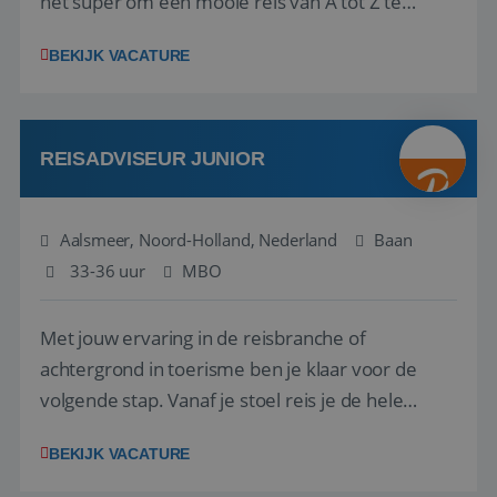
het super om een mooie reis van A tot Z te
regelen. Door jouw kennis en ervaring leren onze
BEKIJK VACATURE
vakantiegangers de meest prachtige plekjes op
aarde kennen! 🏝️Wat ga je doen?Klantgericht
werken: of het nu gaat om vragen ...
REISADVISEUR JUNIOR
Aalsmeer, Noord-Holland, Nederland
Baan
33-36 uur
MBO
Met jouw ervaring in de reisbranche of
achtergrond in toerisme ben je klaar voor de
volgende stap. Vanaf je stoel reis je de hele
wereld over en speel je moeiteloos in op de
BEKIJK VACATURE
wensen van je team, je klant en wat er in de
reiswereld gebeurt. Met je enthousiasme weet je