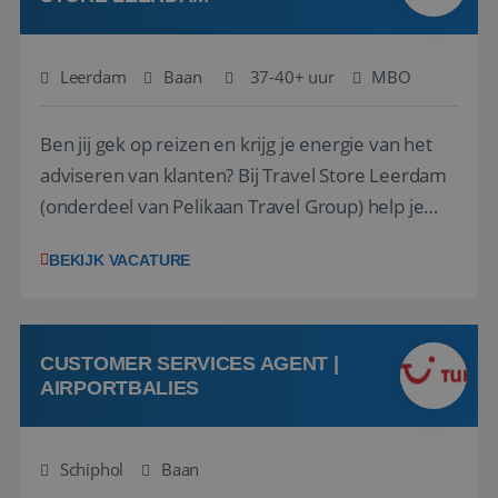
Leerdam
Baan
37-40+ uur
MBO
Ben jij gek op reizen en krijg je energie van het
adviseren van klanten? Bij Travel Store Leerdam
(onderdeel van Pelikaan Travel Group) help je
klanten met zorg en aandacht hun ideale reis te
BEKIJK VACATURE
vinden. Samen maken we van elke reis een
onvergetelijke ervaring. Of je nu al jaren ervaring
hebt in de reisbranche of j...
CUSTOMER SERVICES AGENT |
AIRPORTBALIES
Schiphol
Baan