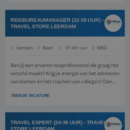
REISBUREAUMANAGER (32-39 UUR) –
TRAVEL STORE LEERDAM
Leerdam
Baan
37-40+ uur
MBO
Ben jij een ervaren reisprofessional die graag het
verschil maakt? Krijg je energie van het adviseren
van klanten én het coachen van collega's? Dan
zijn wij op zoek naar jou. Bij Travel Store Leerdam
BEKIJK VACATURE
(onderdeel van Pelikaan Travel Group) zoeken
we een Reisbureaumanager die samen met het
team het reisbureau verder...
TRAVEL EXPERT (24-39 UUR) - TRAVEL
STORE LEERDAM