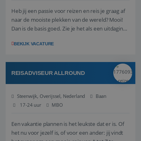
Heb jij een passie voor reizen en reis je graag af
naar de mooiste plekken van de wereld? Mooi!
Dan is de basis goed. Zie je het als een uitdaging
om anderen te inspireren en ondersteunen met
BEKIJK VACATURE
het samenstellen en boeken van de perfecte
vakantie en is verkopen je tweede natuur? Al
deze onderdelen zijn nu samen gevoegd...
REISADVISEUR ALLROUND
Steenwijk, Overijssel, Nederland
Baan
17-24 uur
MBO
Een vakantie plannen is het leukste dat er is. Of
het nu voor jezelf is, of voor een ander: jij vindt