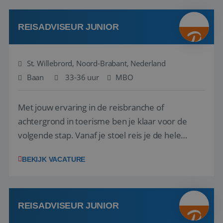
klanten te overtuigen om die droomreis te
boeken! ...
REISADVISEUR JUNIOR
St. Willebrord, Noord-Brabant, Nederland
Baan
33-36 uur
MBO
Met jouw ervaring in de reisbranche of
achtergrond in toerisme ben je klaar voor de
volgende stap. Vanaf je stoel reis je de hele
wereld over en speel je moeiteloos in op de
BEKIJK VACATURE
wensen van je team, je klant en wat er in de
reiswereld gebeurt. Met je enthousiasme weet je
klanten te overtuigen om die droomreis te
boeken! ...
REISADVISEUR JUNIOR