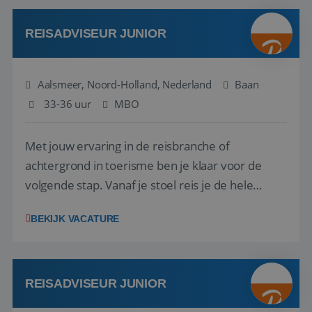
werken: of het nu gaat om vragen ...
REISADVISEUR JUNIOR
Aalsmeer, Noord-Holland, Nederland
Baan
33-36 uur
MBO
Met jouw ervaring in de reisbranche of
achtergrond in toerisme ben je klaar voor de
volgende stap. Vanaf je stoel reis je de hele
wereld over en speel je moeiteloos in op de
BEKIJK VACATURE
wensen van je team, je klant en wat er in de
reiswereld gebeurt. Met je enthousiasme weet je
klanten te overtuigen om die droomreis te
boeken! ...
REISADVISEUR JUNIOR