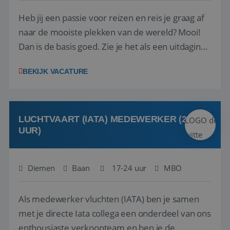
Heb jij een passie voor reizen en reis je graag af
naar de mooiste plekken van de wereld? Mooi!
Dan is de basis goed. Zie je het als een uitdaging
om anderen te inspireren en ondersteunen met
BEKIJK VACATURE
het samenstellen en boeken van de perfecte
vakantie en is verkopen je tweede natuur? Al
deze onderdelen zijn nu samen gevoegd...
LUCHTVAART (IATA) MEDEWERKER (24-32
UUR)
Diemen
Baan
17-24 uur
MBO
Als medewerker vluchten (IATA) ben je samen
met je directe Iata collega een onderdeel van ons
enthousiaste verkoopteam en ben je de