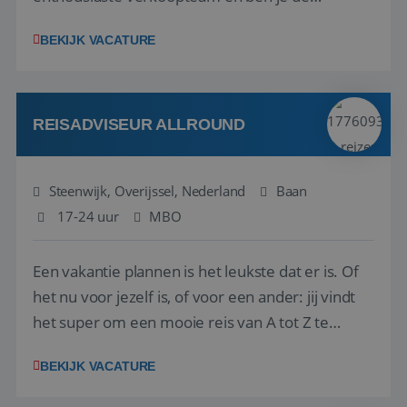
vraagbaak voor alles met betrekking tot vluchten
BEKIJK VACATURE
en tarieven waar je collega’s niet uitkomen.
Voorts ben je verantwoordelijk voor een stuk
kwaliteitsbewaking van alles wat met IATA te m...
REISADVISEUR ALLROUND
Steenwijk, Overijssel, Nederland
Baan
17-24 uur
MBO
Een vakantie plannen is het leukste dat er is. Of
het nu voor jezelf is, of voor een ander: jij vindt
het super om een mooie reis van A tot Z te
regelen. Door jouw kennis en ervaring leren onze
BEKIJK VACATURE
vakantiegangers de meest prachtige plekjes op
aarde kennen! 🏝️Wat ga je doen?Klantgericht