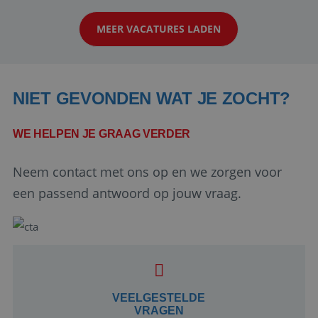
klanten te overtuigen om die droomreis te
MEER VACATURES LADEN
boeken! ...
NIET GEVONDEN WAT JE ZOCHT?
WE HELPEN JE GRAAG VERDER
Neem contact met ons op en we zorgen voor
Google Privacy Policy
een passend antwoord op jouw vraag.
li_gc
5 maanden 4
LinkedIn
weken
Corporation
.linkedin.com
VEELGESTELDE
VRAGEN