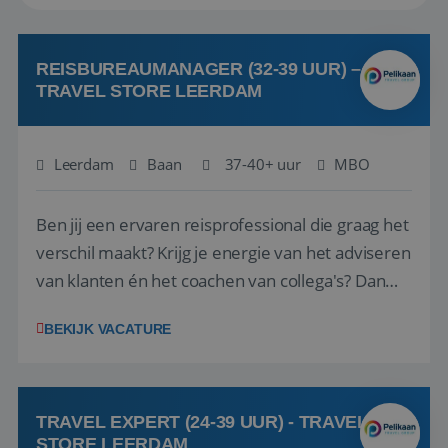
REISBUREAUMANAGER (32-39 UUR) –
TRAVEL STORE LEERDAM
Leerdam
Baan
37-40+ uur
MBO
Ben jij een ervaren reisprofessional die graag het
verschil maakt? Krijg je energie van het adviseren
van klanten én het coachen van collega's? Dan
zijn wij op zoek naar jou. Bij Travel Store Leerdam
BEKIJK VACATURE
(onderdeel van Pelikaan Travel Group) zoeken
we een Reisbureaumanager die samen met het
team het reisbureau verder...
TRAVEL EXPERT (24-39 UUR) - TRAVEL
STORE LEERDAM