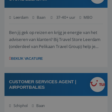
Leerdam
Baan
37-40+ uur
MBO
Ben jij gek op reizen en krijg je energie van het
adviseren van klanten? Bij Travel Store Leerdam
(onderdeel van Pelikaan Travel Group) help je
klanten met zorg en aandacht hun ideale reis te
BEKIJK VACATURE
vinden. Samen maken we van elke reis een
onvergetelijke ervaring. Of je nu al jaren ervaring
hebt in de reisbranche of j...
CUSTOMER SERVICES AGENT |
AIRPORTBALIES
Schiphol
Baan