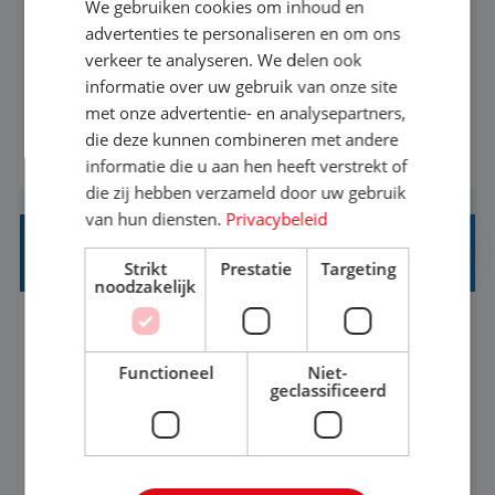
We gebruiken cookies om inhoud en
Met jouw ervaring in de reisbranche of
advertenties te personaliseren en om ons
verkeer te analyseren. We delen ook
achtergrond in toerisme ben je klaar voor de
informatie over uw gebruik van onze site
volgende stap. Vanaf je stoel reis je de hele
met onze advertentie- en analysepartners,
wereld over en speel je moeiteloos in op de
die deze kunnen combineren met andere
BEKIJK VACATURE
wensen van je team, je klant en wat er in de
informatie die u aan hen heeft verstrekt of
reiswereld gebeurt. Met je enthousiasme weet je
die zij hebben verzameld door uw gebruik
klanten te overtuigen om die droomreis te
van hun diensten.
Privacybeleid
boeken! ...
REISADVISEUR ALLROUND
Strikt
Prestatie
Targeting
noodzakelijk
Aalsmeer, Noord-Holland, Nederland
Baan
33-36 uur
MBO
Functioneel
Niet-
geclassificeerd
Een vakantie plannen is het leukste dat er is. Of
het nu voor jezelf is, of voor een ander: jij vindt
het super om een mooie reis van A tot Z te