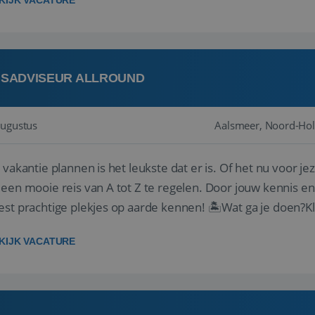
KIJK VACATURE
ISADVISEUR ALLROUND
augustus
Aalsmeer, Noord-Hol
 vakantie plannen is het leukste dat er is. Of het nu voor jeze
een mooie reis van A tot Z te regelen. Door jouw kennis e
st prachtige plekjes op aarde kennen! 🏝️Wat ga je doen?K
gen ...
KIJK VACATURE