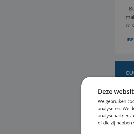
Ben
mak
rei
ent
BE
CU
Deze websit
6 
We gebruiken coo
analyseren. We de
Heb
analysepartners,
bas
of die zij hebbe
en 