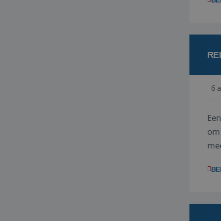
BE
RE
6 
Een
om 
mee
vra
BE