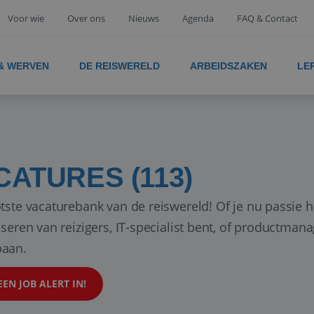
Voor wie
Over ons
Nieuws
Agenda
FAQ & Contact
 & WERVEN
DE REISWERELD
ARBEIDSZAKEN
LE
CATURES (113)
tste vacaturebank van de reiswereld! Of je nu passie h
iseren van reizigers, IT-specialist bent, of productman
aan.
EEN JOB ALERT IN!