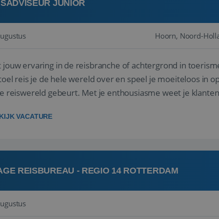
ISADVISEUR JUNIOR
augustus
Hoorn, Noord-Holl
 jouw ervaring in de reisbranche of achtergrond in toerism
stoel reis je de hele wereld over en speel je moeiteloos in o
de reiswereld gebeurt. Met je enthousiasme weet je klante
ken! ...
KIJK VACATURE
AGE REISBUREAU - REGIO 14 ROTTERDAM
augustus