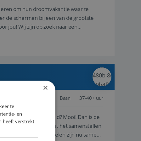
nderen om hun droomvakantie waar te
er de schermen bij een van de grootste
oor jou! Wij zijn op zoek naar een
×
Schiphol
Baan
37-40+ uur
keer te
tentie- en
ste plekken van de wereld? Mooi! Dan is de
 heeft verstrekt
reren en ondersteunen met het samenstellen
natuur? Al deze onderdelen zijn nu samen