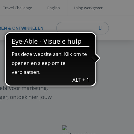
Travel Challenge
English
Inlog werkgever
REN & ONTWIKKELEN
ebt voor marketing,
ager, ontdek hier jouw