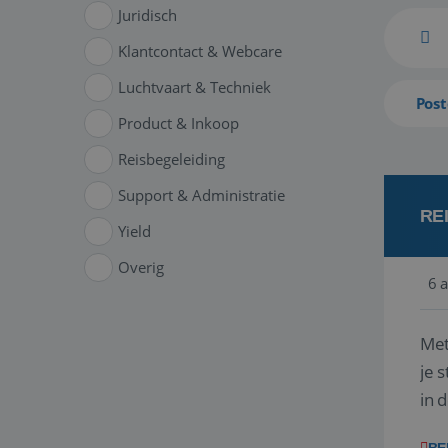
Juridisch
Klantcontact & Webcare
Luchtvaart & Techniek
Post
Product & Inkoop
Reisbegeleiding
Support & Administratie
RE
Yield
Overig
6 
Met
je 
in 
boe