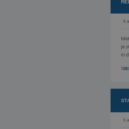
RE
6 
Met
je 
in 
boe
BE
ST
6 