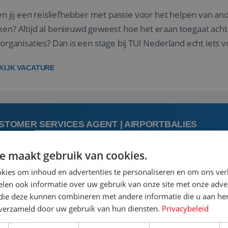
 jij een reisliefhebber met passie voor het helpen van a
en? Altijd al benieuwd geweest hoe het eraan toegaat acht
sorganisaties? Dan is een stage bij TUI Nederland echt iets v
housiaste, leergie...
KIJK VACATURE
STOMER SERVICES AGENT | AIRPORTBALIES
e maakt gebruik van cookies.
augustus
kies om inhoud en advertenties te personaliseren en om ons ver
len ook informatie over uw gebruik van onze site met onze adver
 jij een passie voor reizen en reis je graag af naar de mooi
 die deze kunnen combineren met andere informatie die u aan hen
is goed. Zie je het als een uitdaging om anderen te inspi
n verzameld door uw gebruik van hun diensten.
Privacybeleid
boeken van de perfecte vakantie en is verkopen je tweede 