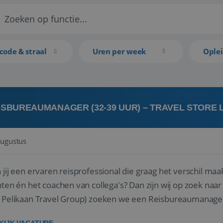
code & straal
Uren per week
Ople
ISBUREAUMANAGER (32-39 UUR) – TRAVEL STORE
augustus
 jij een ervaren reisprofessional die graag het verschil maa
en én het coachen van collega's? Dan zijn wij op zoek naar jou. Bij Travel Store Leerdam (on
 Pelikaan Travel Group) zoeken we een Reisbureaumanage
der...