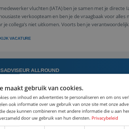
 medewerker vluchten (IATA) ben je samen met je directe I
housiaste verkoopteam en ben je de vraagbaak voor alles m
r je collega’s niet uitkomen. Voorts ben je verantwoordelijk
 met IATA te m...
KIJK VACATURE
ISADVISEUR ALLROUND
e maakt gebruik van cookies.
augustus
Steenwijk, Overi
kies om inhoud en advertenties te personaliseren en om ons ver
len ook informatie over uw gebruik van onze site met onze adver
 vakantie plannen is het leukste dat er is. Of het nu voor jeze
 die deze kunnen combineren met andere informatie die u aan hen
een mooie reis van A tot Z te regelen. Door jouw kennis e
n verzameld door uw gebruik van hun diensten.
Privacybeleid
st prachtige plekjes op aarde kennen! 🏝️Wat ga je doen?K