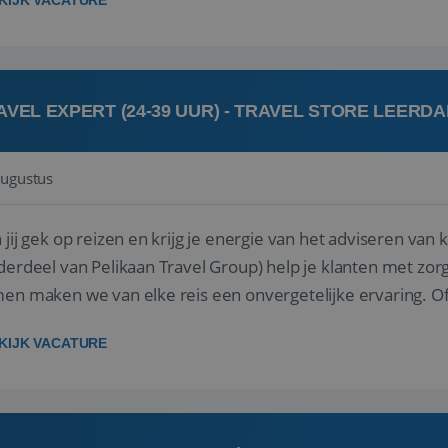
KIJK VACATURE
AVEL EXPERT (24-39 UUR) - TRAVEL STORE LEERD
augustus
ij gek op reizen en krijg je energie van het adviseren van klanten? Bij Travel St
derdeel van Pelikaan Travel Group) help je klanten met zorg
 maken we van elke reis een onvergetelijke ervaring. Of je nu al jaren ervaring hebt in de
branche of j...
KIJK VACATURE