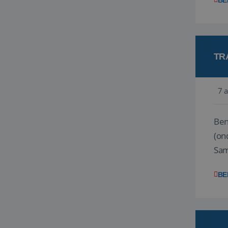
BE
TR
7 
Ben j
(on
Samen
reis
BE