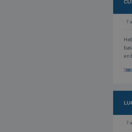
CU
7 
Heb
bas
en 
gev
BE
LU
7 