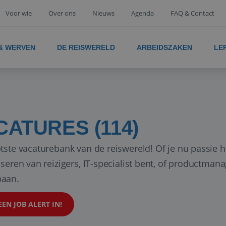
Voor wie
Over ons
Nieuws
Agenda
FAQ & Contact
 & WERVEN
DE REISWERELD
ARBEIDSZAKEN
LE
CATURES (114)
tste vacaturebank van de reiswereld! Of je nu passie h
iseren van reizigers, IT-specialist bent, of productman
aan.
EEN JOB ALERT IN!