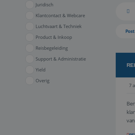
Juridisch
Klantcontact & Webcare
Luchtvaart & Techniek
Post
Product & Inkoop
Reisbegeleiding
Support & Administratie
RE
Yield
Overig
7 
Ben
klant
van
ver