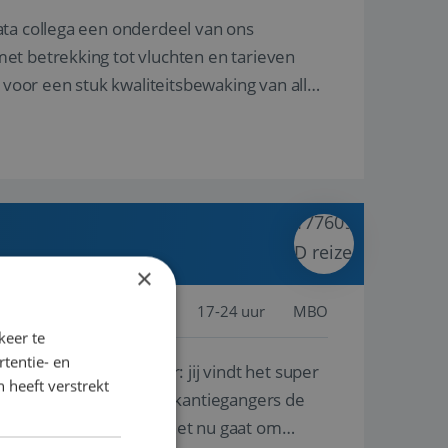
ata collega een onderdeel van ons
et betrekking tot vluchten en tarieven
 voor een stuk kwaliteitsbewaking van alles
×
jssel, Nederland
Baan
17-24 uur
MBO
keer te
tentie- en
lf is, of voor een ander: jij vindt het super
 heeft verstrekt
n ervaring leren onze vakantiegangers de
lantgericht werken: of het nu gaat om