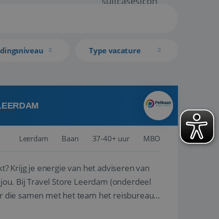
idingsniveau
Type vacature
 LEERDAM
Leerdam
Baan
37-40+ uur
MBO
kt? Krijg je energie van het adviseren van
derdeel
r die samen met het team het reisbureau