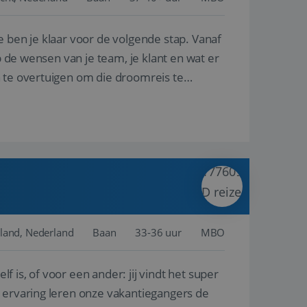
e ben je klaar voor de volgende stap. Vanaf
en betrokkenheid op
tefunctionaliteit te
n voert informatie
p de wensen van je team, je klant en wat er
ikt en over
eft gezien voordat
n te overtuigen om die droomreis te
alytics - wat een
analyseservice van
ers te
r toe te wijzen als
be-video's die in
n site en wordt
e websitebezoeker
 te berekenen voor
face gebruikt.
we gebruiken om het
nalytics software.
e meten.
e gebruiker op te
 tot één
osoft als een
 door ingesloten
e sessiestatus te
 dat het
soft-domeinen,
land, Nederland
Baan
33-36 uur
MBO
orgt voor de goede
lf is, of voor een ander: jij vindt het super
het delen van de
n ervaring leren onze vakantiegangers de