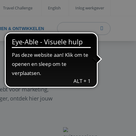
Travel Challenge
English
Inlog werkgever
REN & ONTWIKKELEN
ebt voor marketing,
ager, ontdek hier jouw