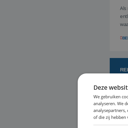
Als
ent
waa
wat
BE
RE
Deze websit
7 
We gebruiken coo
analyseren. We de
Een
analysepartners,
om 
of die zij hebbe
mee