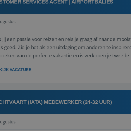
STOMER SERVICES AGENT | AIRPORTBALIES
augustus
 jij een passie voor reizen en reis je graag af naar de mooi
is goed. Zie je het als een uitdaging om anderen te inspi
boeken van de perfecte vakantie en is verkopen je tweede 
oegd...
KIJK VACATURE
CHTVAART (IATA) MEDEWERKER (24-32 UUR)
augustus