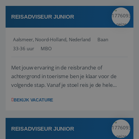
werken: of het nu gaat om vragen ...
REISADVISEUR JUNIOR
Aalsmeer, Noord-Holland, Nederland
Baan
33-36 uur
MBO
Met jouw ervaring in de reisbranche of
achtergrond in toerisme ben je klaar voor de
volgende stap. Vanaf je stoel reis je de hele
wereld over en speel je moeiteloos in op de
BEKIJK VACATURE
wensen van je team, je klant en wat er in de
reiswereld gebeurt. Met je enthousiasme weet je
klanten te overtuigen om die droomreis te
boeken! ...
REISADVISEUR JUNIOR