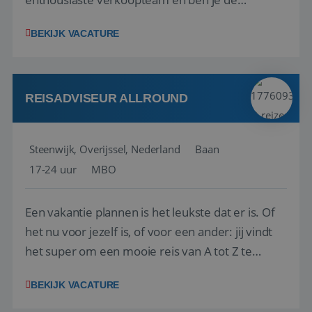
vraagbaak voor alles met betrekking tot vluchten
BEKIJK VACATURE
en tarieven waar je collega’s niet uitkomen.
Voorts ben je verantwoordelijk voor een stuk
kwaliteitsbewaking van alles wat met IATA te m...
REISADVISEUR ALLROUND
Steenwijk, Overijssel, Nederland
Baan
17-24 uur
MBO
Een vakantie plannen is het leukste dat er is. Of
het nu voor jezelf is, of voor een ander: jij vindt
het super om een mooie reis van A tot Z te
regelen. Door jouw kennis en ervaring leren onze
BEKIJK VACATURE
vakantiegangers de meest prachtige plekjes op
aarde kennen! 🏝️Wat ga je doen?Klantgericht