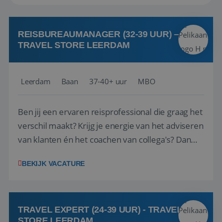
REISBUREAUMANAGER (32-39 UUR) –
TRAVEL STORE LEERDAM
Leerdam
Baan
37-40+ uur
MBO
Ben jij een ervaren reisprofessional die graag het
verschil maakt? Krijg je energie van het adviseren
van klanten én het coachen van collega's? Dan
zijn wij op zoek naar jou. Bij Travel Store Leerdam
BEKIJK VACATURE
(onderdeel van Pelikaan Travel Group) zoeken
we een Reisbureaumanager die samen met het
team het reisbureau verder...
TRAVEL EXPERT (24-39 UUR) - TRAVEL
STORE LEERDAM