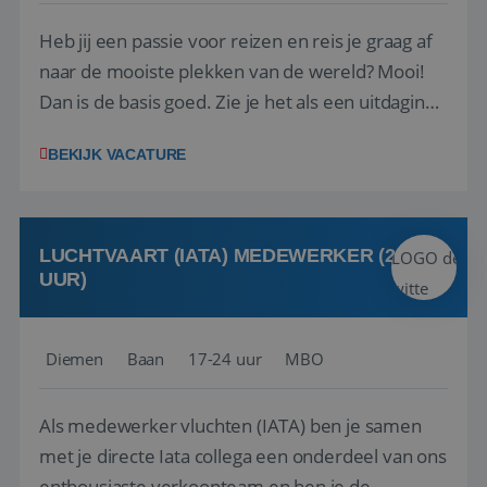
Heb jij een passie voor reizen en reis je graag af
naar de mooiste plekken van de wereld? Mooi!
Dan is de basis goed. Zie je het als een uitdaging
om anderen te inspireren en ondersteunen met
BEKIJK VACATURE
het samenstellen en boeken van de perfecte
vakantie en is verkopen je tweede natuur? Al
deze onderdelen zijn nu samen gevoegd...
LUCHTVAART (IATA) MEDEWERKER (24-32
UUR)
Diemen
Baan
17-24 uur
MBO
Als medewerker vluchten (IATA) ben je samen
met je directe Iata collega een onderdeel van ons
enthousiaste verkoopteam en ben je de