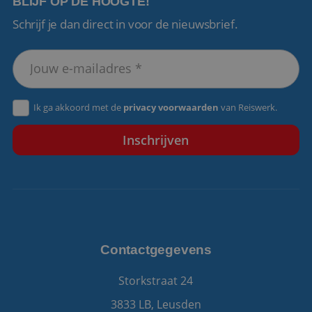
BLIJF OP DE HOOGTE!
Schrijf je dan direct in voor de nieuwsbrief.
VISITOR_PRIVACY_METADATA
5 maanden 4
YouTube
weken
.youtube.com
Ik ga akkoord met de
privacy voorwaarden
van Reiswerk.
Contactgegevens
Storkstraat 24
3833 LB, Leusden