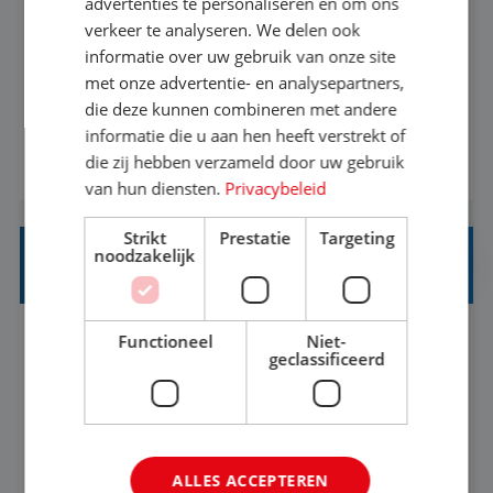
advertenties te personaliseren en om ons
verkeer te analyseren. We delen ook
Met jouw ervaring in de reisbranche of
informatie over uw gebruik van onze site
achtergrond in toerisme ben je klaar voor de
met onze advertentie- en analysepartners,
volgende stap. Vanaf je stoel reis je de hele
die deze kunnen combineren met andere
informatie die u aan hen heeft verstrekt of
wereld over en speel je moeiteloos in op de
die zij hebben verzameld door uw gebruik
BEKIJK VACATURE
wensen van je team, je klant en wat er in de
van hun diensten.
Privacybeleid
reiswereld gebeurt. Met je enthousiasme weet je
klanten te overtuigen om die droomreis te
Strikt
Prestatie
Targeting
noodzakelijk
boeken! ...
REISADVISEUR ALLROUND
Functioneel
Niet-
Aalsmeer, Noord-Holland, Nederland
Baan
geclassificeerd
33-36 uur
MBO
Een vakantie plannen is het leukste dat er is. Of
het nu voor jezelf is, of voor een ander: jij vindt
ALLES ACCEPTEREN