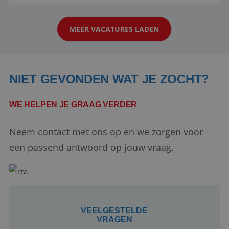
reiswereld gebeurt. Met je enthousiasme weet je
klanten te overtuigen om die droomreis te
MEER VACATURES LADEN
boeken! ...
NIET GEVONDEN WAT JE ZOCHT?
WE HELPEN JE GRAAG VERDER
Google Privacy Policy
Neem contact met ons op en we zorgen voor
een passend antwoord op jouw vraag.
li_gc
5 maanden 4
LinkedIn
weken
Corporation
.linkedin.com
VEELGESTELDE
VRAGEN