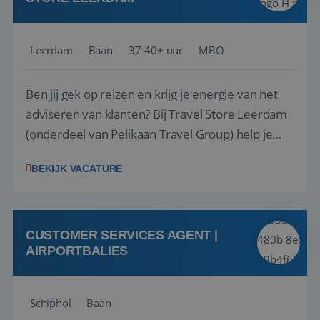
Leerdam
Baan
37-40+ uur
MBO
Ben jij gek op reizen en krijg je energie van het
adviseren van klanten? Bij Travel Store Leerdam
(onderdeel van Pelikaan Travel Group) help je
klanten met zorg en aandacht hun ideale reis te
BEKIJK VACATURE
vinden. Samen maken we van elke reis een
onvergetelijke ervaring. Of je nu al jaren ervaring
hebt in de reisbranche of j...
CUSTOMER SERVICES AGENT |
AIRPORTBALIES
Schiphol
Baan