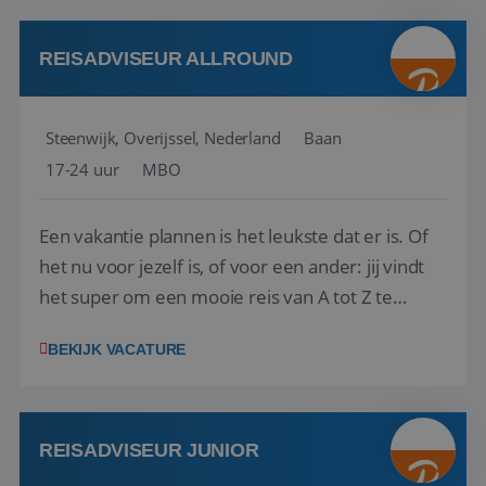
kwaliteitsbewaking van alles wat met IATA te m...
REISADVISEUR ALLROUND
Steenwijk, Overijssel, Nederland
Baan
17-24 uur
MBO
Een vakantie plannen is het leukste dat er is. Of
het nu voor jezelf is, of voor een ander: jij vindt
het super om een mooie reis van A tot Z te
regelen. Door jouw kennis en ervaring leren onze
BEKIJK VACATURE
vakantiegangers de meest prachtige plekjes op
aarde kennen! 🏝️Wat ga je doen?Klantgericht
werken: of het nu gaat om vragen ...
REISADVISEUR JUNIOR