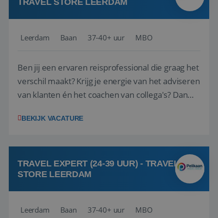
TRAVEL STORE LEERDAM
Leerdam
Baan
37-40+ uur
MBO
Ben jij een ervaren reisprofessional die graag het
verschil maakt? Krijg je energie van het adviseren
van klanten én het coachen van collega's? Dan
zijn wij op zoek naar jou. Bij Travel Store Leerdam
BEKIJK VACATURE
(onderdeel van Pelikaan Travel Group) zoeken
we een Reisbureaumanager die samen met het
team het reisbureau verder...
TRAVEL EXPERT (24-39 UUR) - TRAVEL
STORE LEERDAM
Leerdam
Baan
37-40+ uur
MBO