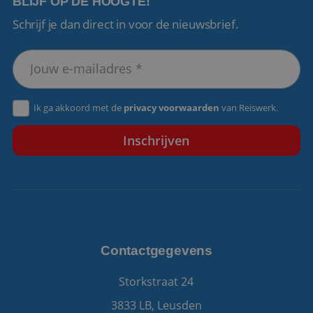
BLIJF OP DE HOOGTE!
Schrijf je dan direct in voor de nieuwsbrief.
VISITOR_PRIVACY_METADATA
5 maanden 4
YouTube
weken
.youtube.com
Ik ga akkoord met de
privacy voorwaarden
van Reiswerk.
Contactgegevens
Storkstraat 24
3833 LB, Leusden