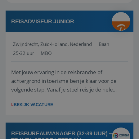
REISADVISEUR JUNIOR
Zwijndrecht, Zuid-Holland, Nederland
Baan
25-32 uur
MBO
Met jouw ervaring in de reisbranche of
achtergrond in toerisme ben je klaar voor de
volgende stap. Vanaf je stoel reis je de hele
wereld over en speel je moeiteloos in op de
BEKIJK VACATURE
wensen van je team, je klant en wat er in de
reiswereld gebeurt. Met je enthousiasme weet je
klanten te overtuigen om die droomreis te
boeken! ...
REISBUREAUMANAGER (32-39 UUR) –