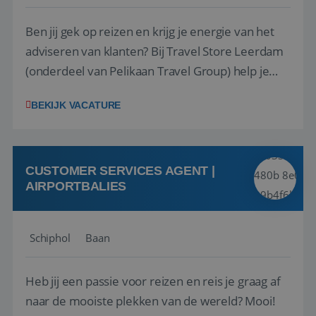
Ben jij gek op reizen en krijg je energie van het
adviseren van klanten? Bij Travel Store Leerdam
(onderdeel van Pelikaan Travel Group) help je
klanten met zorg en aandacht hun ideale reis te
BEKIJK VACATURE
vinden. Samen maken we van elke reis een
onvergetelijke ervaring. Of je nu al jaren ervaring
hebt in de reisbranche of j...
CUSTOMER SERVICES AGENT |
AIRPORTBALIES
Schiphol
Baan
Heb jij een passie voor reizen en reis je graag af
naar de mooiste plekken van de wereld? Mooi!