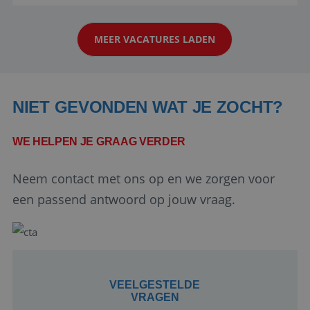
aarde kennen! 🏝️Wat ga je doen?Klantgericht
werken: of het nu gaat om vragen ...
MEER VACATURES LADEN
NIET GEVONDEN WAT JE ZOCHT?
WE HELPEN JE GRAAG VERDER
Google Privacy Policy
Neem contact met ons op en we zorgen voor
een passend antwoord op jouw vraag.
li_gc
5 maanden 4
LinkedIn
weken
Corporation
.linkedin.com
VEELGESTELDE
VRAGEN