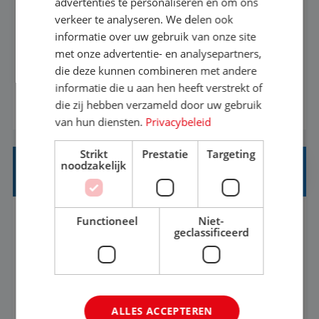
advertenties te personaliseren en om ons
verkeer te analyseren. We delen ook
Met jouw ervaring in de reisbranche of
informatie over uw gebruik van onze site
achtergrond in toerisme ben je klaar voor de
met onze advertentie- en analysepartners,
volgende stap. Vanaf je stoel reis je de hele
die deze kunnen combineren met andere
informatie die u aan hen heeft verstrekt of
wereld over en speel je moeiteloos in op de
die zij hebben verzameld door uw gebruik
BEKIJK VACATURE
wensen van je team, je klant en wat er in de
van hun diensten.
Privacybeleid
reiswereld gebeurt. Met je enthousiasme weet je
klanten te overtuigen om die droomreis te
Strikt
Prestatie
Targeting
noodzakelijk
boeken! ...
REISADVISEUR JUNIOR
Functioneel
Niet-
Bunschoten-Spakenburg, Utrecht, Nederland
Baan
geclassificeerd
37-40+ uur
MBO
Met jouw ervaring in de reisbranche of
achtergrond in toerisme ben je klaar voor de
ALLES ACCEPTEREN