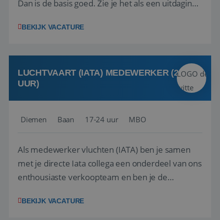
Dan is de basis goed. Zie je het als een uitdaging
om anderen te inspireren en ondersteunen met
BEKIJK VACATURE
het samenstellen en boeken van de perfecte
vakantie en is verkopen je tweede natuur? Al
deze onderdelen zijn nu samen gevoegd...
LUCHTVAART (IATA) MEDEWERKER (24-32
UUR)
Diemen
Baan
17-24 uur
MBO
Als medewerker vluchten (IATA) ben je samen
met je directe Iata collega een onderdeel van ons
enthousiaste verkoopteam en ben je de
vraagbaak voor alles met betrekking tot vluchten
BEKIJK VACATURE
en tarieven waar je collega’s niet uitkomen.
Voorts ben je verantwoordelijk voor een stuk