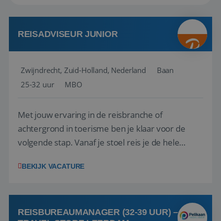
REISADVISEUR JUNIOR
Zwijndrecht, Zuid-Holland, Nederland
Baan
25-32 uur
MBO
Met jouw ervaring in de reisbranche of
achtergrond in toerisme ben je klaar voor de
volgende stap. Vanaf je stoel reis je de hele
wereld over en speel je moeiteloos in op de
BEKIJK VACATURE
wensen van je team, je klant en wat er in de
reiswereld gebeurt. Met je enthousiasme weet je
klanten te overtuigen om die droomreis te
boeken! ...
REISBUREAUMANAGER (32-39 UUR) –