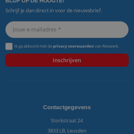
BLIJF OP DE HOOGTE!
Schrijf je dan direct in voor de nieuwsbrief.
VISITOR_PRIVACY_METADATA
5 maanden 4
YouTube
weken
.youtube.com
Ik ga akkoord met de
privacy voorwaarden
van Reiswerk.
Contactgegevens
Storkstraat 24
3833 LB, Leusden