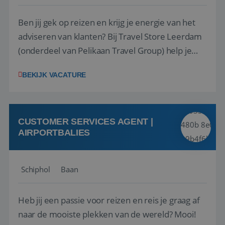
Ben jij gek op reizen en krijg je energie van het
adviseren van klanten? Bij Travel Store Leerdam
(onderdeel van Pelikaan Travel Group) help je
klanten met zorg en aandacht hun ideale reis te
BEKIJK VACATURE
vinden. Samen maken we van elke reis een
onvergetelijke ervaring. Of je nu al jaren ervaring
hebt in de reisbranche of j...
CUSTOMER SERVICES AGENT |
AIRPORTBALIES
Schiphol
Baan
Heb jij een passie voor reizen en reis je graag af
naar de mooiste plekken van de wereld? Mooi!