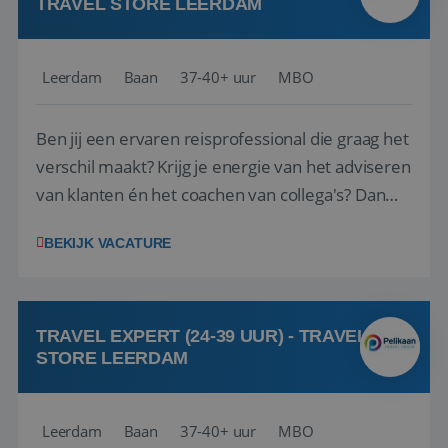
TRAVEL STORE LEERDAM
Leerdam
Baan
37-40+ uur
MBO
Ben jij een ervaren reisprofessional die graag het
verschil maakt? Krijg je energie van het adviseren
van klanten én het coachen van collega's? Dan
zijn wij op zoek naar jou. Bij Travel Store Leerdam
BEKIJK VACATURE
(onderdeel van Pelikaan Travel Group) zoeken
we een Reisbureaumanager die samen met het
team het reisbureau verder...
TRAVEL EXPERT (24-39 UUR) - TRAVEL
STORE LEERDAM
Leerdam
Baan
37-40+ uur
MBO