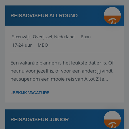
kwaliteitsbewaking van alles wat met IATA te m...
REISADVISEUR ALLROUND
Steenwijk, Overijssel, Nederland
Baan
17-24 uur
MBO
Een vakantie plannen is het leukste dat er is. Of
het nu voor jezelf is, of voor een ander: jij vindt
het super om een mooie reis van A tot Z te
regelen. Door jouw kennis en ervaring leren onze
BEKIJK VACATURE
vakantiegangers de meest prachtige plekjes op
aarde kennen! 🏝️Wat ga je doen?Klantgericht
werken: of het nu gaat om vragen ...
REISADVISEUR JUNIOR