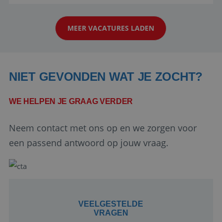
aarde kennen! 🏝️Wat ga je doen?Klantgericht
werken: of het nu gaat om vragen ...
MEER VACATURES LADEN
NIET GEVONDEN WAT JE ZOCHT?
WE HELPEN JE GRAAG VERDER
Google Privacy Policy
Neem contact met ons op en we zorgen voor
een passend antwoord op jouw vraag.
li_gc
5 maanden 4
LinkedIn
weken
Corporation
.linkedin.com
VEELGESTELDE
VRAGEN