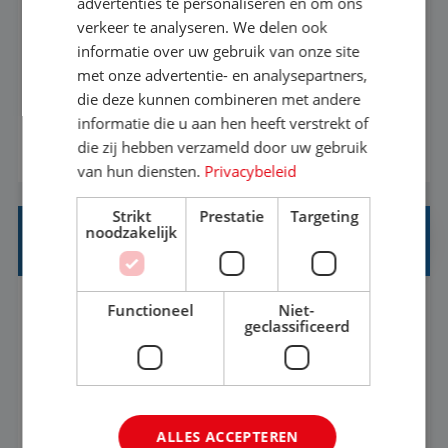
advertenties te personaliseren en om ons
verkeer te analyseren. We delen ook
Met jouw ervaring in de reisbranche of
informatie over uw gebruik van onze site
achtergrond in toerisme ben je klaar voor de
met onze advertentie- en analysepartners,
volgende stap. Vanaf je stoel reis je de hele
die deze kunnen combineren met andere
informatie die u aan hen heeft verstrekt of
wereld over en speel je moeiteloos in op de
die zij hebben verzameld door uw gebruik
BEKIJK VACATURE
wensen van je team, je klant en wat er in de
van hun diensten.
Privacybeleid
reiswereld gebeurt. Met je enthousiasme weet je
klanten te overtuigen om die droomreis te
Strikt
Prestatie
Targeting
noodzakelijk
boeken! ...
REISADVISEUR JUNIOR
Functioneel
Niet-
Bunschoten-Spakenburg, Utrecht, Nederland
Baan
geclassificeerd
37-40+ uur
MBO
Met jouw ervaring in de reisbranche of
achtergrond in toerisme ben je klaar voor de
ALLES ACCEPTEREN