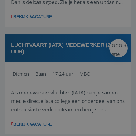
Dan is de basis goed. Zie je het als een uitdaging
om anderen te inspireren en ondersteunen met
BEKIJK VACATURE
het samenstellen en boeken van de perfecte
vakantie en is verkopen je tweede natuur? Al
deze onderdelen zijn nu samen gevoegd...
LUCHTVAART (IATA) MEDEWERKER (24-32
UUR)
Diemen
Baan
17-24 uur
MBO
Als medewerker vluchten (IATA) ben je samen
met je directe Iata collega een onderdeel van ons
enthousiaste verkoopteam en ben je de
vraagbaak voor alles met betrekking tot vluchten
BEKIJK VACATURE
en tarieven waar je collega’s niet uitkomen.
Voorts ben je verantwoordelijk voor een stuk