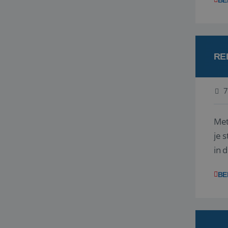
BE
RE
7
Met
je 
in 
boe
BE