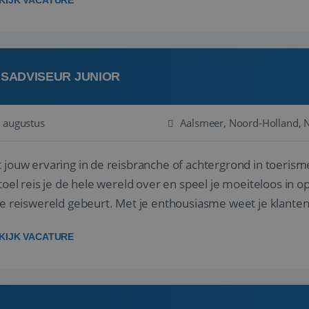
KIJK VACATURE
ISADVISEUR JUNIOR
 augustus
Aalsmeer, Noord-Holland, 
 jouw ervaring in de reisbranche of achtergrond in toerism
stoel reis je de hele wereld over en speel je moeiteloos in o
de reiswereld gebeurt. Met je enthousiasme weet je klante
ken! ...
KIJK VACATURE