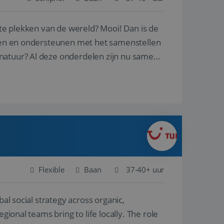
ste plekken van de wereld? Mooi! Dan is de
en betrokkenheid op
tefunctionaliteit te
n voert informatie
reren en ondersteunen met het samenstellen
ikt en over
eft gezien voordat
natuur? Al deze onderdelen zijn nu samen
alytics - wat een
analyseservice van
ers te
r toe te wijzen als
be-video's die in
n site en wordt
e websitebezoeker
 te berekenen voor
face gebruikt.
we gebruiken om het
nalytics software.
e meten.
e gebruiker op te
 tot één
osoft als een
 door ingesloten
e sessiestatus te
 dat het
soft-domeinen,
Flexible
Baan
37-40+ uur
orgt voor de goede
al social strategy across organic,
het delen van de
gional teams bring to life locally. The role