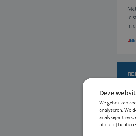
Met
je 
in 
boe
BE
RE
Deze websit
6
We gebruiken coo
analyseren. We de
Een
analysepartners,
om 
of die zij hebbe
mee