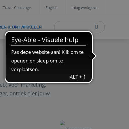
Travel Challenge
English
Inlog werkgever
REN & ONTWIKKELEN
ebt voor marketing,
ager, ontdek hier jouw