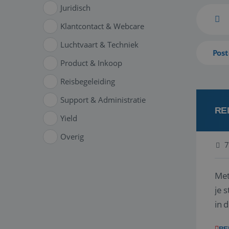
Juridisch
Klantcontact & Webcare
Luchtvaart & Techniek
Post
Product & Inkoop
Reisbegeleiding
Support & Administratie
RE
Yield
Overig
7
Met
je 
in 
boe