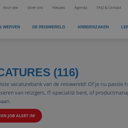
Voor wie
Over ons
Nieuws
Agenda
FAQ & Contact
 & WERVEN
DE REISWERELD
ARBEIDSZAKEN
LE
CATURES (116)
tste vacaturebank van de reiswereld! Of je nu passie h
iseren van reizigers, IT-specialist bent, of productman
aan.
EEN JOB ALERT IN!