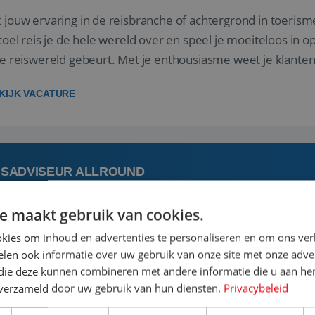
 jouw ervaring in de reisbranche of achtergrond in toerism
stoel reis je de hele wereld over en speel je moeiteloos in o
de reiswereld gebeurt. Met je enthousiasme weet je klante
ken! ...
KIJK VACATURE
ISADVISEUR ALLROUND
e maakt gebruik van cookies.
 augustus
Aalsmeer, Noord-Holland, 
kies om inhoud en advertenties te personaliseren en om ons ver
len ook informatie over uw gebruik van onze site met onze adver
 vakantie plannen is het leukste dat er is. Of het nu voor jeze
 die deze kunnen combineren met andere informatie die u aan hen
een mooie reis van A tot Z te regelen. Door jouw kennis e
n verzameld door uw gebruik van hun diensten.
Privacybeleid
st prachtige plekjes op aarde kennen! 🏝️Wat ga je doen?K