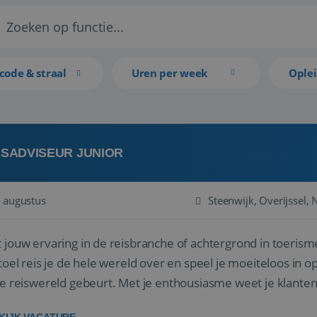
code & straal
Uren per week
Ople
ISADVISEUR JUNIOR
 augustus
Steenwijk, Overijssel,
 jouw ervaring in de reisbranche of achtergrond in toerism
stoel reis je de hele wereld over en speel je moeiteloos in o
de reiswereld gebeurt. Met je enthousiasme weet je klante
ken! ...