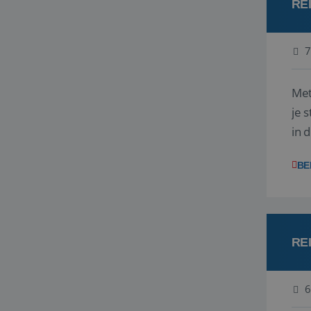
RE
7
Met
je 
in 
boe
BE
RE
6