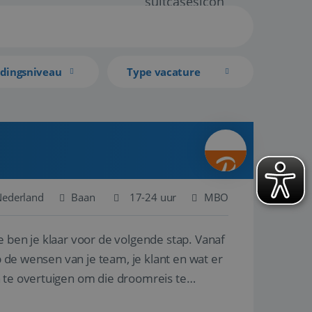
idingsniveau
Type vacature
 Nederland
Baan
17-24 uur
MBO
e ben je klaar voor de volgende stap. Vanaf
p de wensen van je team, je klant en wat er
n te overtuigen om die droomreis te