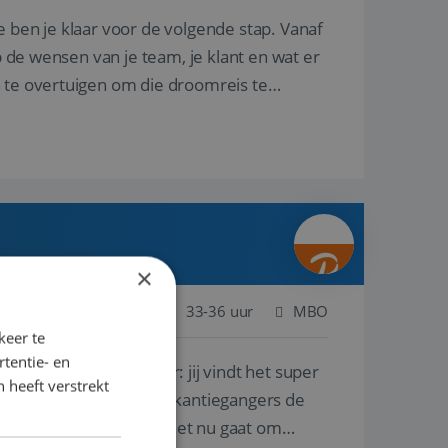
e ben je klaar voor de volgende stap. Vanaf
p de wensen van je team, je klant en wat er
n te overtuigen om die droomreis te
×
Nederland
Baan
33-36 uur
MBO
keer te
tentie- en
lf is, of voor een ander: jij vindt het super
 heeft verstrekt
n ervaring leren onze vakantiegangers de
lantgericht werken: of het nu gaat om